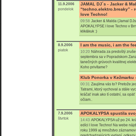
JAMAL DJ´s - Jacker & Ma
11.9.2006
“techno.elektro.breaky” - 
pondelok
love Techno!
09:58
Jacker & Malda (Jamal DJs)
APOKALYPSE I love Techno v Brne
klik&kuk :)
I am the music, i am the fe
8.9.2006
piatok
10:20
Náhrada za predošlý zrušen
septembra sa v Popradskom Zanz
tanečných grúvoch kvalitnej elekt
Koho privítame?
Klub Ponorka v Kežmarku 
00:31
Zaujíma vás to? Pretože jed
Tatrami, ktorý vychoval a stále vy
kráčať inak ako tí ostatní, sa opä
očiam..
APOKALYPSA spustila svoj
7.9.2006
štvrtok
14:43
APOKALYPSA už po 24. krát 
edíci I love Techno! Na webe náj
roku 1999 aj množstvo záznamov 
predchadzajúcich vydaní, odkazy 