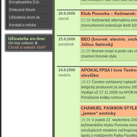
Encyklopédia DJs
Diskusné fórum
Klub Ponorka – Kežmarok:
26.9.2006
Užívatelia drom.sk
utorok
01:59
Kežmarský alternatívny pr
Kontakt a média
znovuotvorení pokračuje tento tý
Užívatelia on-line:
BEO (bronek_electric_orch
25.9.2006
On-line celkom:
0
Július Satinský
pondelok
Chceš si vytvoriť účet?
21:09
Bronek nespí a preto vás c
znamení bronek style.
APOKALYPSA I love Techno
24.9.2006
slovíčko
nedeľa
19:43
Čerstvo vyhlásený najlepší
belgický producent za sezónu 2
Vystúpi už 17.11.2006 na APOKAL
Prinášame krátky rozhovor
CHAMUEL FASHION STYLE –
„jemne“ eroticky
15:36
V piatok 22. septembra 200
kežmarského klubu Ponorka kona
vzrušujúcich modelov začínajúcej 
spolu s vystúpením Palka Facetku