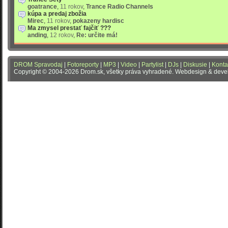
goatrance
,
11 rokov
,
Trance Radio Channels
kúpa a predaj zbožia
Mirec
,
11 rokov
,
pokazeny hardisc
Ma zmysel prestať fajčiť ???
anding
,
12 rokov
,
Re: určite má!
DROM Spravodaj
|
Fotoreporty
|
MP3
|
Video
|
Partylist
|
DJs
|
Diskusie
|
Konta
Copyright © 2004-2026 Drom.sk, všetky práva vyhradené. Webdesign & dev