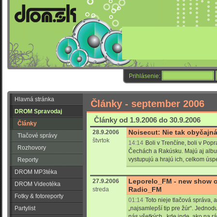
Prihlásenie:
Hlavná stránka
Články - september 2006
DROM Spravodaj
Články od 1.9.2006 do 30.9.2006
Články
Noisecut: Nie tak obyčajn
28.9.2006
Tlačové správy
štvrtok
14:14
Boli v Trenčíne, boli v Popra
Rozhovory
Čechách a Rakúsku. Majú aj albu
vystupujú a hrajú ich, celkom úspe
Reporty
DROM MP3téka
Leporelo_FM - new show o
27.9.2006
DROM Videotéka
Radio_FM
streda
Fotky & fotoreporty
01:14
Toto nieje tlačová správa, 
Partylist
„najsamlepší tip pre žúr“. Jednod
nás všetkých.. kde inde, ako na 