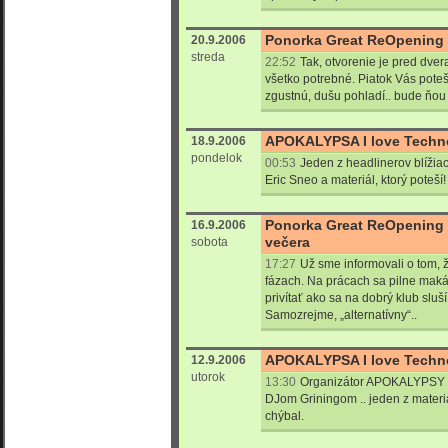
Ponorka Great ReOpening 2
20.9.2006
streda
22:52
Tak, otvorenie je pred dve
všetko potrebné. Piatok Vás pote
zgustnú, dušu pohladí.. bude ňou
APOKALYPSA I love Techno
18.9.2006
pondelok
00:53
Jeden z headlinerov blížiac
Eric Sneo a materiál, ktorý poteší!
Ponorka Great ReOpening 
16.9.2006
večera
sobota
17:27
Už sme informovali o tom, ž
fázach. Na prácach sa pilne maká
privítať ako sa na dobrý klub sluš
Samozrejme, „alternatívny“..
APOKALYPSA I love Techno
12.9.2006
utorok
13:30
Organizátor APOKALYPSY I 
DJom Griningom .. jeden z materiá
chýbal.