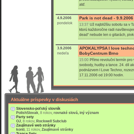
atď.
Park is not dead - 9.9.200
4.9.2006
pondelok
13:37
Už najbližšiu sobotu sa v T
ktorú každoročne radi navštevujem
dead“ nebude len o gitarách, pivku
APOKALYPSA I love techno
3.9.2006
BobyCentrum Brno
nedeľa
15:00
Přímo revoluční termín pro v
svobody, hudby a tance. 24. díl a
podnázvem I Love Techno, rozezn
17.11.2006 od 19:00 hodin.
Aktuálne príspevky v diskusiách
Slovensko-poľský slovník
PolishSlovak
,
8 rokov
,
rovnaké slová, iný význam
Party sety
OJ
,
8 rokov
,
Rockwell Subclub
Zaujímavé web stránky
konti
,
11 rokov
,
Zaujímavé stránky
Trance Sety