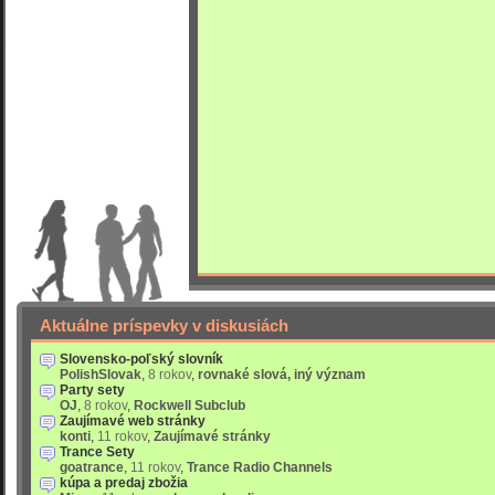
Aktuálne príspevky v diskusiách
Slovensko-poľský slovník
PolishSlovak
,
8 rokov
,
rovnaké slová, iný význam
Party sety
OJ
,
8 rokov
,
Rockwell Subclub
Zaujímavé web stránky
konti
,
11 rokov
,
Zaujímavé stránky
Trance Sety
goatrance
,
11 rokov
,
Trance Radio Channels
kúpa a predaj zbožia