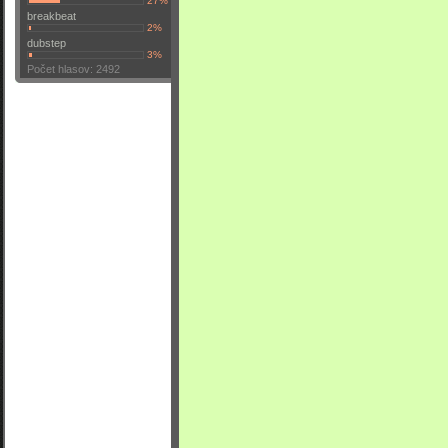
27%
breakbeat
2%
dubstep
3%
Počet hlasov: 2492