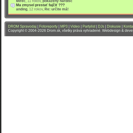
Mirec
,
11 rokov
,
pokazeny hardisc
Ma zmysel prestať fajčiť ???
anding
,
12 rokov
,
Re: určite má!
DROM Spravodaj
|
Fotoreporty
|
MP3
|
Video
|
Partylist
|
DJs
|
Diskusie
|
Konta
Copyright © 2004-2026 Drom.sk, všetky práva vyhradené. Webdesign & dev