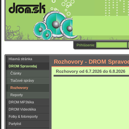
Prihlásenie:
Hlavná stránka
Rozhovory - DROM Spravo
DROM Spravodaj
Rozhovory od 6.7.2026 do 6.8.2026
Články
Tlačové správy
Rozhovory
Reporty
DROM MP3téka
DROM Videotéka
Fotky & fotoreporty
Partylist