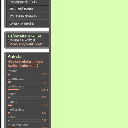
Encyklopédia DJs
Diskusné fórum
Užívatelia drom.sk
Kontakt a média
Užívatelia on-line:
On-line celkom:
0
Chceš si vytvoriť účet?
Anketa
Aký štýl elektronickej
hudby preferujete?
minimal
5%
progressive
7%
tech-house
31%
house
6%
techno
11%
hard techno
5%
schranz
2%
drum and bass