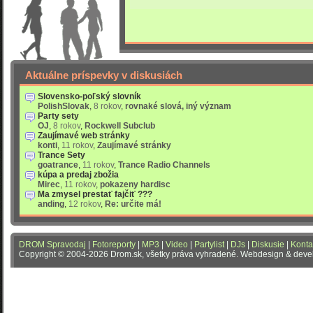
Aktuálne príspevky v diskusiách
Slovensko-poľský slovník
PolishSlovak
,
8 rokov
,
rovnaké slová, iný význam
Party sety
OJ
,
8 rokov
,
Rockwell Subclub
Zaujímavé web stránky
konti
,
11 rokov
,
Zaujímavé stránky
Trance Sety
goatrance
,
11 rokov
,
Trance Radio Channels
kúpa a predaj zbožia
Mirec
,
11 rokov
,
pokazeny hardisc
Ma zmysel prestať fajčiť ???
anding
,
12 rokov
,
Re: určite má!
DROM Spravodaj
|
Fotoreporty
|
MP3
|
Video
|
Partylist
|
DJs
|
Diskusie
|
Konta
Copyright © 2004-2026 Drom.sk, všetky práva vyhradené. Webdesign & dev