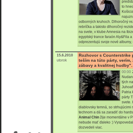
predst
to hne
Košicia
najuzn
odborných kruhoch. Dlhoročný re
rebríčka a takisto dlhoročný rezi
na svete, v klube Amnesia na Ibiz
egyptský trance faraón Aly&Fila a
odprezentujú svoje nové albumy, č
Rozhovor s Counterstrike 
15.6.2010
teším na túto párty, verím,
utorok
zábavy a kvalitnej hudby".
00:00
Nudanc
tých n
Juhoaf
Patria
párty 
svete. 
diablovsky temná, so strhujúcimi
technom a dá sa zaradiť do hardst
Animal Chin
žije momentálne v Pr
nebude mať ďaleko :) Vyspoveda
dozvedeli viac.