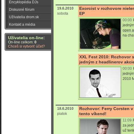
Encyklopédia DJs
Exorcist v rozhovore nie
19.6.2010
Diskusné fórum
EP
sobota
Užívatelia drom.sk
00:00
Kontakt a média
jedným
open a
na cha
Užívatelia on-line:
On-line celkom:
0
Chceš si vytvoriť účet?
XXL Fest 2010: Rozhovor
jedným z headlinerov akci
00:00
jedným
2010
M
Rozhovor: Ferry Corsten v 
18.6.2010
tento víkend!
piatok
11:09
za jed
už tent