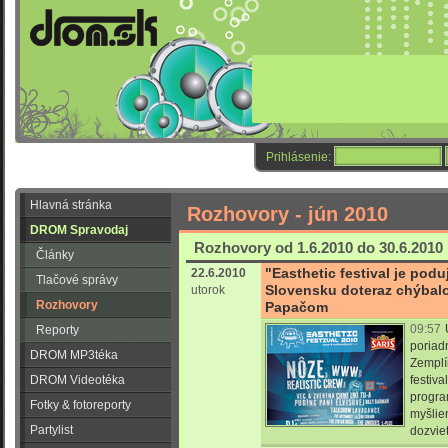
Prihlásenie:
Hlavná stránka
Rozhovory - jún 2010
DROM Spravodaj
Rozhovory od 1.6.2010 do 30.6.2010
Články
"Easthetic festival je pod
22.6.2010
Tlačové správy
Slovensku doteraz chýbal
utorok
Rozhovory
Papačom
09:57
Reporty
poriad
DROM MP3téka
Zemplín
DROM Videotéka
festiva
program
Fotky & fotoreporty
myšlien
Partylist
dozvie