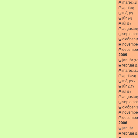
marec
(1)
apríl
(6)
máj
(2)
jún
(4)
júl
(6)
august
(6)
septemb
október
(4
novembe
decembe
2009
január
(16
február
(1
marec
(21
apríl
(23)
máj
(22)
jún
(17)
júl
(6)
august
(8)
septemb
október
(
novembe
decembe
2006
január
február
(1