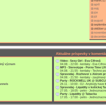
marec
(1)
apríl
máj
jún
júl
august
septemb
október
(1
novembe
decembe
Aktuálne príspevky v komentá
Video - Sexy Girl - Eva Cifrová
 iný význam
04.08. - 22:00 - kentaky - Eva Cifrov
MP3 - Stereotype - Porno Time LI
04.08. - 21:55 - kentaky - Techno po
Spravodaj - Rozhovor s Akirom p
04.08. - 21:50 - kentaky - zaujímavý 
Party - ROCKWELL UK @ SUBC
annels
26.11. - 10:00 - OJ - Anybody have
Spravodaj - Liquidity v košickej T
27.05. - 18:05 - petro - Jednoznac
Party - Liquidity @ Tabacka
17.05. - 17:00 - petro - Jednoznac