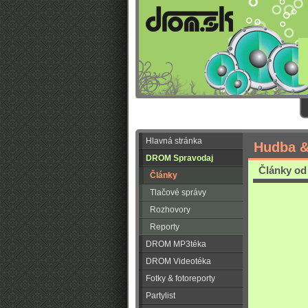
Hlavná stránka
Hudba &
DROM Spravodaj
Články od 
Články
Tlačové správy
Rozhovory
Reporty
DROM MP3téka
DROM Videotéka
Fotky & fotoreporty
Partylist