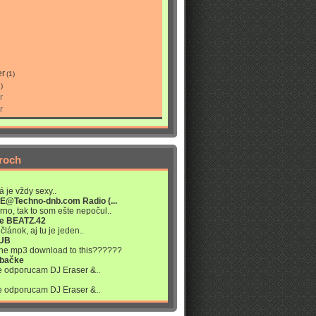
er
(1)
)
r
r
roch
á je vždy sexy..
VE@Techno-dnb.com Radio (...
rno, tak to som ešte nepočul..
re BEATZ.42
článok, aj tu je jeden..
LUB
 the mp3 download to this??????
abačke
ne odporucam DJ Eraser &..
ne odporucam DJ Eraser &..