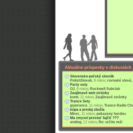
Aktuálne príspevky v diskusiách
Slovensko-poľský slovník
PolishSlovak
,
8 rokov
,
rovnaké slová,
Party sety
OJ
,
8 rokov
,
Rockwell Subclub
Zaujímavé web stránky
konti
,
11 rokov
,
Zaujímavé stránky
Trance Sety
goatrance
,
11 rokov
,
Trance Radio Ch
kúpa a predaj zbožia
Mirec
,
11 rokov
,
pokazeny hardisc
Ma zmysel prestať fajčiť ???
anding
,
12 rokov
,
Re: určite má!