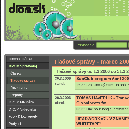
Prihlásenie:
Hlavná stránka
Tlačové správy - marec 20
DROM Spravodaj
Tlačové správy od 1.3.2006 do 31.3.
Články
SubClub program Apríl 20
30.3.2006
Tlačové správy
štvrtok
15:32
Bratislavský SubCub opäť 
Rozhovory
Reporty
TOMAS HAVERLIK - Trance
28.3.2006
DROM MP3téka
Globalbeats.fm
utorok
03:32
One hour long guestmix on
DROM Videotéka
Fotky & fotoreporty
HEADWORX #7 - V ZNAMEN
WHITETAPE!
Partylist