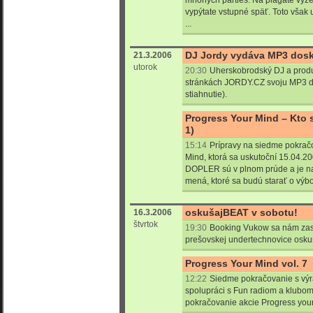
mnohých parties. Na plagáte vyzer
vypýtate vstupné späť. Toto však
...
DJ Jordy vydáva MP3 dos
21.3.2006
utorok
20:30
Uherskobrodský DJ a prod
stránkách JORDY.CZ svoju MP3 
stiahnutie).
Progress Your Mind – Kto 
1)
15:14
Prípravy na siedme pokrač
Mind, ktorá sa uskutoční 15.04.20
DOPLER sú v plnom prúde a je na
mená, ktoré sa budú starať o výb
oskušajBEAT v sobotu!
16.3.2006
štvrtok
19:30
Booking Vukow sa nám zase
prešovskej undertechnovice oskuš
Progress Your Mind vol. 7
12:22
Siedme pokračovanie s vý
spolupráci s Fun radiom a klubom 
pokračovanie akcie Progress your