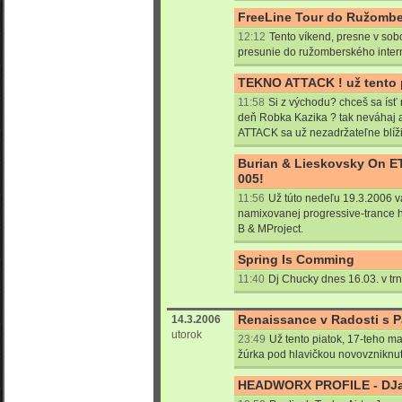
FreeLine Tour do Ružomb
12:12
Tento víkend, presne v sob
presunie do ružomberského inter
TEKNO ATTACK ! už tento p
11:58
Si z východu? chceš sa ísť r
deň Robka Kazika ? tak neváhaj 
ATTACK sa už nezadržateľne blíži 
Burian & Lieskovsky On E
005!
11:56
Už túto nedeľu 19.3.2006 
namixovanej progressive-trance 
B & MProject.
Spring Is Comming
11:40
Dj Chucky dnes 16.03. v tr
Renaissance v Radosti s 
14.3.2006
utorok
23:49
Už tento piatok, 17-teho ma
žúrka pod hlavičkou novovzniknu
HEADWORX PROFILE - DJ