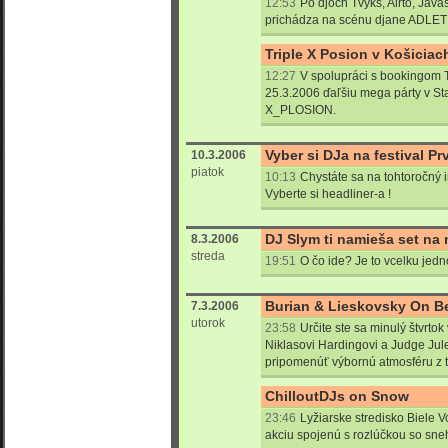
12:53
Po djoch Tvyks, Airto, Java
prichádza na scénu djane ADLET !
Triple X Posion v Košiciac
12:27
V spolupráci s bookingom
25.3.2006 ďaľšiu mega párty v S
X_PLOSION.
Vyber si DJa na festival Pr
10.3.2006
piatok
10:13
Chystáte sa na tohtoročný i
Vyberte si headliner-a !
DJ Slym ti namieša set na 
8.3.2006
streda
19:51
O čo ide? Je to vcelku jedn
Burian & Lieskovsky On B
7.3.2006
utorok
23:58
Určite ste sa minulý štvrtok
Niklasovi Hardingovi a Judge Jule
pripomenúť výbornú atmosféru z te
ChilloutDJs on Snow
23:46
Lyžiarske stredisko Biele
akciu spojenú s rozlúčkou so sn