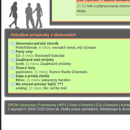
21:53
Info o pripravovanej marco
klube.
Aktuálne príspevky v diskusiách
Slovensko-poľský slovník
PolishSlovak
,
8 rokov
,
rovnaké slová, iný význam
Party sety
OJ
,
8 rokov
,
Rockwell Subclub
Zaujímavé web stránky
konti
,
11 rokov
,
Zaujímavé stránky
Trance Sety
goatrance
,
11 rokov
,
Trance Radio Channels
kúpa a predaj zbožia
Mirec
,
11 rokov
,
pokazeny hardisc
Ma zmysel prestať fajčiť ???
anding
,
12 rokov
,
Re: určite má!
DROM Spravodaj
|
Fotoreporty
|
MP3
|
Video
|
Partylist
|
DJs
|
Diskusie
|
Konta
Copyright © 2004-2026 Drom.sk, všetky práva vyhradené. Webdesign & dev