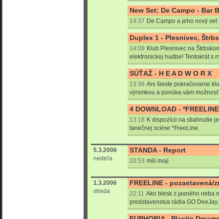
New Set: De Campo - Bar 
14:37
De Campo a jeho nový set
Duplex 1 - Plesnivec, Štrb
14:08
Klub Plesnivec na Štrbsko
elektronickej hudbe! Tentokrát s
SÚŤAŽ - H E A D W O R X
13:38
Ani šieste pokračovanie 
výnimkou a ponúka vám možnosť č
4 DOWNLOAD - *FREELINE 
13:18
K dispozícii na stiahnutie j
tanečnej scéne *FreeLine.
STANDA - Report
5.3.2006
nedeľa
20:53
mili moji
FREELINE - pozastavená/z
1.3.2006
streda
22:11
Ako blesk z jasného neba n
predstavenstva rádia GO DeeJay.
EUPHORIA - Plastic Dream