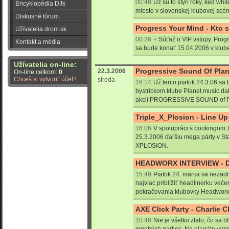
00:48
Už sú to štyri roky, keď whi
Encyklopédia DJs
miesto v slovenskej klubovej scéne
Diskusné fórum
Progress Your Mind - Kto s
Užívatelia drom.sk
00:26
+ Súťaž o VIP vstupy. Prog
Kontakt a média
sa bude konať 15.04.2006 v klub
Užívatelia on-line:
Progressive Sound Of Plan
22.3.2006
On-line celkom:
0
Chceš si vytvoriť účet?
streda
16:14
Už tento piatok 24.3.06 sa
bystrickom klube Planet music da
akcii PROGRESSiVE SOUND of 
Triple_X_Plosion - Line Up
16:06
V spolupráci s bookingom
25.3.2006 ďaľšiu mega párty v St
XPLOSION.
HEADWORX INTERVIEW - D
15:49
Piatok 24. marca sa nezadr
najviac priblížiť headlinerku več
pokračovania klubovky Headworx
AXE Click Party - Charlie C
10:46
Nie je všetko zlato, čo sa bly