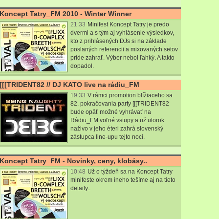
Koncept Tatry_FM 2010 - Winter Winner
21:33
Minifest Koncept Tatry je predo
dvermi a s tým aj vyhlásenie výsledkov,
kto z prihlásených DJs si na základe
poslaných referencii a mixovaných setov
príde zahrať. Výber nebol ľahký. A takto
dopadol.
[[[TRIDENT82 // DJ KATO live na rádiu_FM
19:33
V rámci promotion blížiaceho sa
82. pokračovania party
[[[TRIDENT82
bude opäť možné vyhrávať na
Rádiu_FM voľné vstupy a už utorok
naživo v jeho éteri zahrá slovenský
zástupca line-upu tejto noci.
Koncept Tatry_FM - Novinky, ceny, klobásy..
10:48
Už o týždeň sa na Koncept Tatry
minifeste okrem ineho tešíme aj na tieto
detaily..