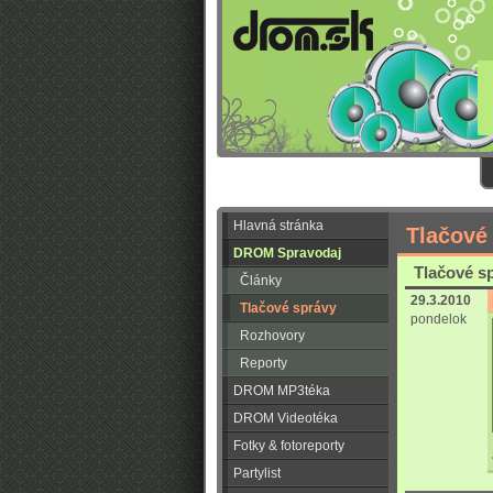
Hlavná stránka
Tlačové
DROM Spravodaj
Tlačové sp
Články
29.3.2010
Tlačové správy
pondelok
Rozhovory
Reporty
DROM MP3téka
DROM Videotéka
Fotky & fotoreporty
Partylist