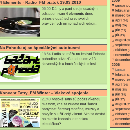
2009
4 Elements - Radio_FM piatok 19.03.2010
január
(90
06:00
Dámy a páni s trojmesačným
február
(6
odstupom vám
4 elements
dnes
marec
(69
prinesie opäť jednu zo svojich
apríl
(76)
pravidelných mimoriadnych edícií...
máj
(59)
jún
(53)
júl
(43)
august
(3
septemb
Na Pohodu aj so špeciálnými autobusmi
október
(
18:54
Ľudia sa môžu na festival Pohoda
novembe
pohodlne odviezť autobusom z 13
decembe
slovenských a troch českých miest.
2006
január
február
(1
marec
(30
apríl
(26)
máj
(28)
Koncept Tatry_FM Winter – Vlakové spojenie
jún
(38)
21:40
Vysoké Tatry sú počas víkendu
júl
(37)
miestom, kde sa budete mať šancu
august
(2
nadýchať čerstvej tanečnej muziky a
septemb
navyše si užiť celý víkend. Ako sa dostať
október
(
na miesto konania tatranskou
novembe
električkou?
decembe