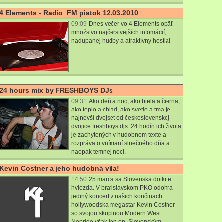
4 Elements - Radio_FM piatok 12.03.2010
09:09
Dnes večer vo 4 Elements opäť
množstvo najčerstvejších infomácií,
nadupanej hudby a atraktívny hostia!
24 hours mix by FRESHBOYS DJs
09:31
Ako deň a noc, ako biela a čierna,
ako teplo a chlad, ako svetlo a tma je
najnovší dvojset od československej
dvojice freshboys djs. 24 hodín ich života
je zachytených v hudobnom texte a
rozpráva o vnímaní slnečného dňa a
naopak temnej noci.
Kevin Costner a jeho hudobná víla!
14:50
25.marca sa Slovenska dotkne
hviezda. V bratislavskom PKO odohra
jediný koncert v našich končinach
hollywoodska megastar Kevin Costner
so svojou skupinou Modern West.
Nepríde však len on. Slovenským