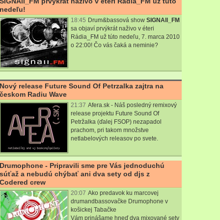
SIGNAll_FM prvýkrát naživo v éteri Rádia_FM už túto
nedeľu!
18:45
Drum&bassová show
SIGNAll_FM
sa objaví prvýkrát naživo v éteri
Rádia_FM už túto nedeľu, 7. marca 2010
o 22:00! Čo vás čaká a neminie?
Nový release Future Sound Of Petrzalka zajtra na
českom Radiu Wave
21:37
Afera.sk - Náš posledný remixový
release projektu Future Sound Of
Petržalka (ďalej FSOP) nezapadol
prachom, pri takom množstve
netlabelových releasov po svete.
Drumophone - Pripravili sme pre Vás jednoduchú
súťaž a nebudú chýbať ani dva sety od djs z
Codered crew
20:07
Ako predavok ku marcovej
drumandbassovačke
Drumophone
v
košickej Tabačke
Vám prinášame hneď dva mixované sety