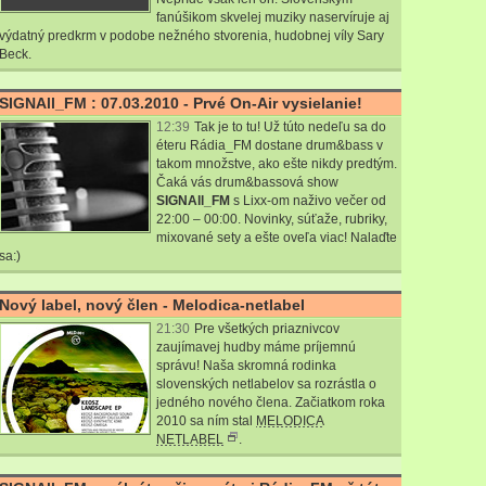
fanúšikom skvelej muziky naservíruje aj
výdatný predkrm v podobe nežného stvorenia, hudobnej víly Sary
Beck.
SIGNAll_FM : 07.03.2010 - Prvé On-Air vysielanie!
12:39
Tak je to tu! Už túto nedeľu sa do
éteru Rádia_FM dostane drum&bass v
takom množstve, ako ešte nikdy predtým.
Čaká vás drum&bassová show
SIGNAll_FM
s
Lixx
-om naživo večer od
22:00 – 00:00. Novinky, súťaže, rubriky,
mixované sety a ešte oveľa viac! Nalaďte
sa:)
Nový label, nový člen - Melodica-netlabel
21:30
Pre všetkých priaznivcov
zaujímavej hudby máme príjemnú
správu! Naša skromná rodinka
slovenských netlabelov sa rozrástla o
jedného nového člena. Začiatkom roka
2010 sa ním stal
MELODICA
NETLABEL
.