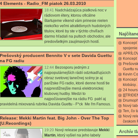
4 Elements - Radio_FM piatok 26.03.2010
18:41
Nadchádzajúca piatková noc v
rádiovom étery, ktorou oficálne
štartujeme víkend vám prinesie nielen
niekoľko veľmi atratktívnych hudobných
titulov, ktoré by ste v týchto chvíľach
Najčítan
darmo hľadali na pultoch obchodov, ale
predovšetkým zaujímavých hostí.
Koncept 
spojenie
APRÍLO
Prešovský producent Bennito V v sete Davida Guettu
Koncept 
na FG radiu
Prešovsk
12:44
Bezosporu jedným z
Guettu n
najpopulárnejších rádií odzrkadľujúcich
Kevin Co
obraz svetovej tanečnej scény je aj
Koncept 
parížske FG radio, ktoré denne hostí tie
klobásy..
najprestížnejšie mená elektronickej
24 hour
klubovej hudby. Medzi to
[[[TRIDE
najpočúvanejšie na rádiu FG patrí aj
Drumoph
pravidelná mixovaná rubrika Davida Guettu - F*ck Me I'm Famous.
Nový lab
Ten, čo t
Nový rel
Release: Mekki Martin feat. Big John - Over The Top
českom 
(U.Recordings)
19:20
Nový release predstavuje
Mekki
Archív t
Martin
, ktorý vyšiel na jeho labely