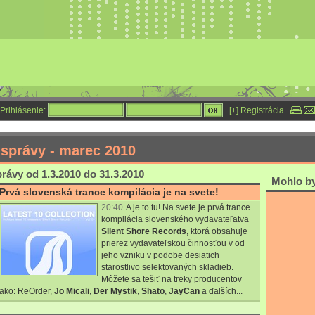
Prihlásenie:
[+] Registrácia
 správy - marec 2010
rávy od 1.3.2010 do 31.3.2010
Mohlo by 
Prvá slovenská trance kompilácia je na svete!
20:40
A je to tu! Na svete je prvá trance
kompilácia slovenského vydavateľatva
Silent Shore Records
, ktorá obsahuje
prierez vydavateľskou činnosťou v od
jeho vzniku v podobe desiatich
starostlivo selektovaných skladieb.
Môžete sa tešiť na treky producentov
ako:
ReOrder
,
Jo Micali
,
Der Mystik
,
Shato
,
JayCan
a ďalších...