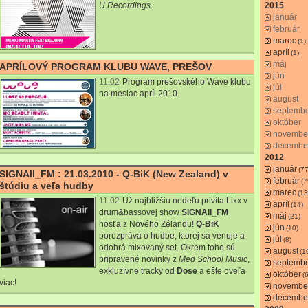
U.Recordings
.
2015
január
február
marec
(1)
apríl
(1)
máj
APRÍLOVÝ PROGRAM KLUBU WAVE, PREŠOV
jún
11:02
Program prešovského Wave klubu
júl
na mesiac apríl 2010.
august
septemb
október
novembe
decembe
2012
január
(77
SIGNAll_FM : 21.03.2010 - Q-BiK (New Zealand) v
február
(7
štúdiu a veľa hudby
marec
(13
11:02
Už najbližšiu nedeľu privíta
Lixx
v
apríl
(14)
drum&bassovej show
SIGNAll_FM
máj
(21)
hosťa z Nového Zélandu!
Q-BiK
jún
(10)
porozpráva o hudbe, ktorej sa venuje a
júl
(8)
odohrá mixovaný set. Okrem toho sú
august
(1
pripravené novinky z
Med School Music
,
septemb
exkluzívne tracky od
Dose
a ešte oveľa
október
(6
viac!
novembe
decembe