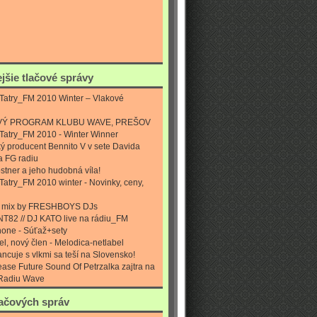
ejšie tlačové správy
Tatry_FM 2010 Winter – Vlakové
VÝ PROGRAM KLUBU WAVE, PREŠOV
Tatry_FM 2010 - Winter Winner
ý producent Bennito V v sete Davida
a FG radiu
stner a jeho hudobná víla!
Tatry_FM 2010 winter - Novinky, ceny,
s mix by FRESHBOYS DJs
NT82 // DJ KATO live na rádiu_FM
one - Súťaž+sety
el, nový člen - Melodica-netlabel
ancuje s vlkmi sa teší na Slovensko!
ease Future Sound Of Petrzalka zajtra na
Radiu Wave
lačových správ