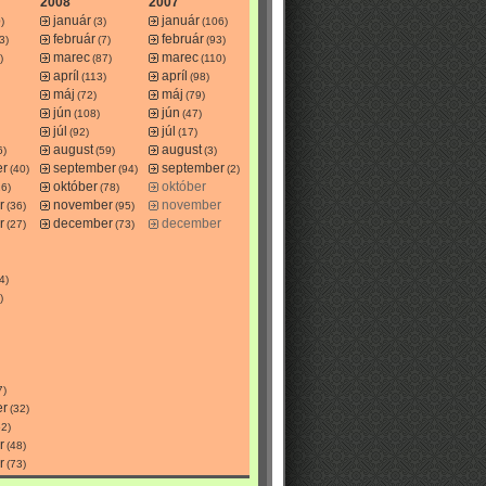
2008
2007
január
január
)
(3)
(106)
február
február
3)
(7)
(93)
marec
marec
)
(87)
(110)
apríl
apríl
(113)
(98)
máj
máj
(72)
(79)
jún
jún
(108)
(47)
júl
júl
(92)
(17)
august
august
6)
(59)
(3)
er
september
september
(40)
(94)
(2)
október
október
26)
(78)
r
november
november
(36)
(95)
r
december
december
(27)
(73)
4)
)
7)
er
(32)
52)
r
(48)
r
(73)