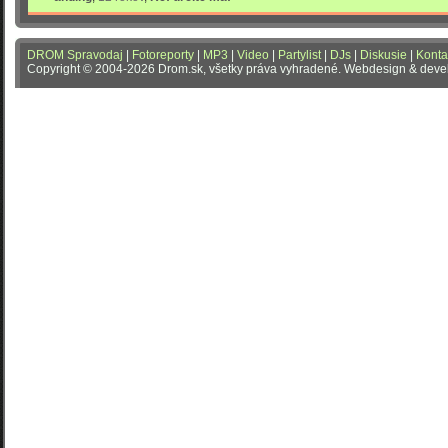
DROM Spravodaj
|
Fotoreporty
|
MP3
|
Video
|
Partylist
|
DJs
|
Diskusie
|
Konta
Copyright © 2004-2026 Drom.sk, všetky práva vyhradené. Webdesign & dev