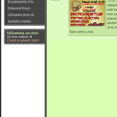
23:56
Encyklopédia DJs
základ
Diskusné fórum
naši k
sme sa 
Užívatelia drom.sk
pokrač
Kontakt a média
skultúr
Je to 
Tales série u nás.
Užívatelia on-line:
On-line celkom:
0
Chceš si vytvoriť účet?