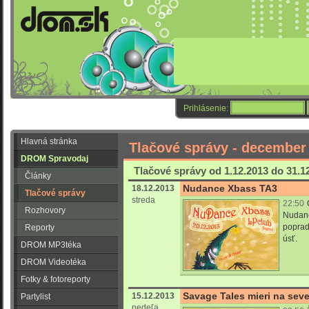
Prihlásenie:
Hlavná stránka
Tlačové správy - december
DROM Spravodaj
Tlačové správy od 1.12.2013 do 31.1
Články
Nudance Xbass TA3
18.12.2013
Tlačové správy
streda
22:50
Rozhovory
Nudanc
poprad
Reporty
úsť.
DROM MP3téka
DROM Videotéka
Fotky & fotoreporty
Savage Tales mieri na seve
15.12.2013
Partylist
nedeľa