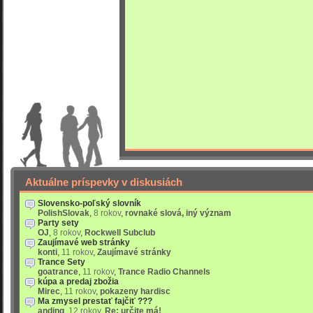
Aktuálne príspevky v diskusiách
Slovensko-poľský slovník
PolishSlovak
,
8 rokov
,
rovnaké slová, iný význam
Party sety
OJ
,
8 rokov
,
Rockwell Subclub
Zaujímavé web stránky
konti
,
11 rokov
,
Zaujímavé stránky
Trance Sety
goatrance
,
11 rokov
,
Trance Radio Channels
kúpa a predaj zbožia
Mirec
,
11 rokov
,
pokazeny hardisc
Ma zmysel prestať fajčiť ???
anding
,
12 rokov
,
Re: určite má!