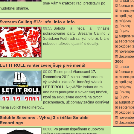
január
(90
sme Vám v krátkosti radi predstavili po
február
(6
hudobnej stránke.
marec
(69
apríl
(76)
máj
Svezarm Calling #13: info, info a info
(59)
jún
(53)
09:55
Sobota a teda aj trináste
júl
(43)
pokračovanie párty Svezarm Calling v
august
(3
Spišskom Podhradí sa rýchlo blíži. Určite
septemb
nebude naškodu ujasniť si detaily.
október
(
novembe
decembe
2006
LET IT ROLL winter zverejňuje prvé mená!
január
00:00
Tesne pred Vianocami
17.
február
(1
Decembra
2011 sa na trenčianskom
marec
(30
výstavisku uskutoční tanečný sviatok
apríl
(26)
LET IT ROLL
. Najväčšie indoor drum
máj
(28)
and bass podujatie v slovenskej histórii,
jún
(38)
ktoré sa exkluzívne odohrá na dvoch
júl
(37)
poschodiach, už pomaly začína odkrývať
august
(2
mená svojich headlinerov...
septemb
október
(
Soluble Sessions : Vyhraj 3 x tričko Soluble
novembe
Recordings
decembe
00:00
Po prvom úspešnom klubovom