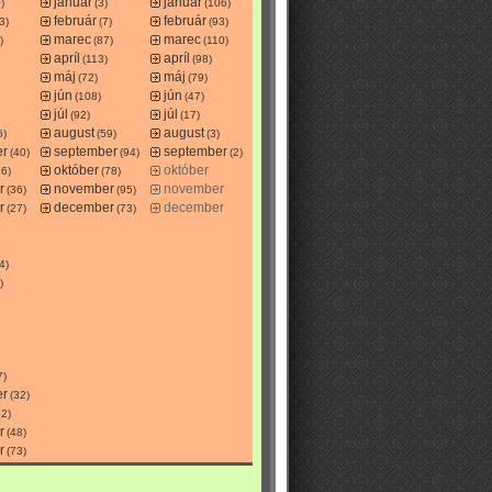
január
január
)
(3)
(106)
február
február
3)
(7)
(93)
marec
marec
)
(87)
(110)
apríl
apríl
(113)
(98)
máj
máj
(72)
(79)
jún
jún
(108)
(47)
júl
júl
(92)
(17)
august
august
6)
(59)
(3)
er
september
september
(40)
(94)
(2)
október
október
26)
(78)
r
november
november
(36)
(95)
r
december
december
(27)
(73)
4)
)
7)
er
(32)
52)
r
(48)
r
(73)