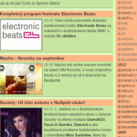
január
uši aj oči päť DJok zo štyroch štátov!
február
marec
Kompletný program festivalu Electronic Beats
(1)
apríl
(1)
00:00
Tretí ročník putovného festivalu
máj
elektronickej hudby
Electronic Beats
sa
jún
uskutoční v bratislavskom klube MMC v
júl
sobotu
15. októbra
.
august
septemb
október
novembe
Macho - Novinky na september
decembe
00:00
Macho má vonku viacero noviniek
2012
na labeli VIM Records. 2 nové originálne
január
(77
tracky a 2 remixy sú už k dispozícii na
február
(7
Beatporte.
marec
(13
apríl
(14)
máj
(21)
jún
(10)
júl
(8)
Society: Už túto sobotu v NuSpirit clube!
august
(1
00:00
1. októbra sa v Bratislavskom
septemb
NuSpirit klube uskutoční akcia s názvom
október
(6
Society na ktorej vystúpia
Damolh33
,
novembe
Facet & Geenko
,
Sinerich
a ako
decembe
headlinera privítame balkánskeho hosťa
2009
z chorvátska
Miss Sunshine
, ktorú by