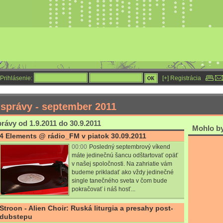
Prihlásenie:
[+] Registrácia
 správy - september 2011
rávy od 1.9.2011 do 30.9.2011
Mohlo by 
4 Elements @ rádio_FM v piatok 30.09.2011
00:00
Posledný septembrový víkend
máte jedinečnú šancu odštartovať opäť
v našej spoločnosti. Na zahriatie vám
budeme prikladať ako vždy jedinečné
single tanečného sveta v čom bude
pokračovať i náš hosť...
Stroon - Alien Choir: Ruská liturgia a presahy post-
dubstepu