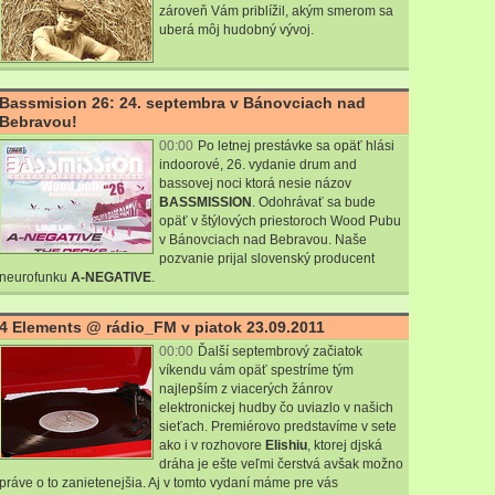
zároveň Vám priblížil, akým smerom sa
uberá môj hudobný vývoj.
Bassmision 26: 24. septembra v Bánovciach nad
Bebravou!
00:00
Po letnej prestávke sa opäť hlási
indoorové, 26. vydanie drum and
bassovej noci ktorá nesie názov
BASSMISSION
. Odohrávať sa bude
opäť v štýlových priestoroch Wood Pubu
v Bánovciach nad Bebravou. Naše
pozvanie prijal slovenský producent
neurofunku
A-NEGATIVE
.
4 Elements @ rádio_FM v piatok 23.09.2011
00:00
Ďalší septembrový začiatok
víkendu vám opäť spestríme tým
najlepším z viacerých žánrov
elektronickej hudby čo uviazlo v našich
sieťach. Premiérovo predstavíme v sete
ako i v rozhovore
Elishiu
, ktorej djská
dráha je ešte veľmi čerstvá avšak možno
práve o to zanietenejšia. Aj v tomto vydaní máme pre vás