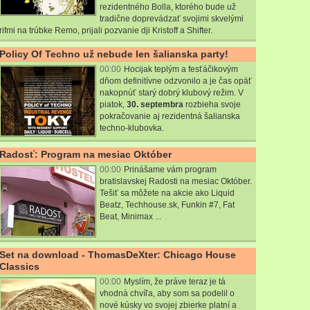
rezidentného Bolla, ktorého bude už
tradične doprevádzať svojimi skvelými
rifmi na trúbke Remo, prijali pozvanie dji Kristoff a Shifter.
Policy Of Techno už nebude len šalianska party!
00:00
Hocijak teplým a fesťáčikovým
dňom definitívne odzvonilo a je čas opäť
nakopnúť starý dobrý klubový režim. V
piatok,
30. septembra
rozbieha svoje
pokračovanie aj rezidentná šalianska
techno-klubovka.
Radosť: Program na mesiac Október
00:00
Prinášame vám program
bratislavskej Radosti na mesiac Október.
Tešiť sa môžete na akcie ako Liquid
Beatz, Techhouse.sk, Funkin #7, Fat
Beat, Minimax ...
Set na download - ThomasDeXter: Chicago House
Classics
00:00
Myslím, že práve teraz je tá
vhodná chvíľa, aby som sa podelil o
nové kúsky vo svojej zbierke platní a