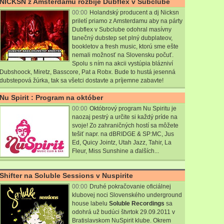
NICKSN z Amsterdamu rozbije Dubflex v Subclube
00:00
Holandský producent a dj Nicksn
priletí priamo z Amsterdamu aby na párty
Dubflex v Subclube odohral masívny
tanečný dubstep set plný dubplateov,
bookletov a fresh music, ktorú sme ešte
nemali možnosť na Slovensku počuť.
Spolu s ním na akcii vystúpia blázniví
Dubshoock, Miretz, Basscore, Pat a Robx. Bude to hustá jesenná
dubstepová žúrka, tak sa všetci dostavte a príjemne zabavte!
Nu Spirit : Program na október
00:00
Októbrový program Nu Spiritu je
naozaj pestrý a určite si každý príde na
svoje! Zo zahraničných hostí sa môžete
tešiť napr. na dBRIDGE & SP:MC, Jus
Ed, Quicy Jointz, Utah Jazz, Tahir, La
Fleur, Miss Sunshine a ďalších...
Shifter na Soluble Sessions v Nuspirite
00:00
Druhé pokračovanie oficiálnej
klubovej noci Slovenského underground
house labelu
Soluble Recordings
sa
odohrá už budúci štvrtok 29.09.2011 v
Bratislavskom NuSpirit klube. Okrem