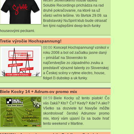
večeri Slovenského house labelu
Soluble Recordings prichádza na rad
druhé pokračovanie, na ktoré sa už
všetci veľmi tešíme. Vo štvrtok 29.09. sa
Bratislavský NuSpirit klub bude otriasať
len tými najlepšími deep-tech-funky
houseovými peckami.
Tretie výročie Hochspannung!
00:00
Koncept Hochspannung! vznikol v
roku 2008 a bol od začiatku jasne daný
– prinášať na Slovensko to
najčerstvejšie zo západného zvuku a
predstaviť výrazné talenty zo Slovenskej
a Českej scény v rytme electro, house,
fidget či dubstep a uk funky.
Biele Kocky 14 + Adrum-ov promo mix
08:59
Biele Kocky už tento piatok! Čo
vás čaká? Kto? Čo? Kedy? Kde? A ako?
Všetko sa dozviete tu! Navyše môžte
skontrolovať čerstvý Adrumov promo
mix, ktorý vám ujasní čo sa bude hrať
tento weekend v Martine.