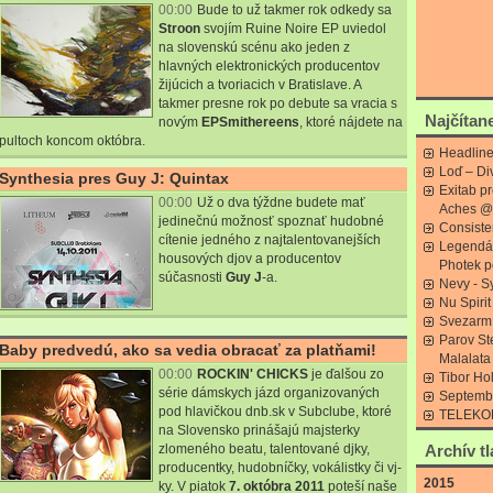
00:00
Bude to už takmer rok odkedy sa
Stroon
svojím Ruine Noire EP uviedol
na slovenskú scénu ako jeden z
hlavných elektronických producentov
žijúcich a tvoriacich v Bratislave. A
takmer presne rok po debute sa vracia s
Najčítan
novým
EP
Smithereens
, ktoré nájdete na
pultoch koncom októbra.
Headline
Loď – D
Synthesia pres Guy J: Quintax
Exitab pr
00:00
Už o dva týždne budete mať
Aches @
jedinečnú možnosť spoznať hudobné
Consiste
cítenie jedného z najtalentovanejších
Legendá
housových djov a producentov
Photek p
súčasnosti
Guy J
-a.
Nevy - S
Nu Spiri
Svezarm C
Parov St
Baby predvedú, ako sa vedia obracať za platňami!
Malalata
00:00
ROCKIN' CHICKS
je ďalšou zo
Tibor Ho
série dámskych jázd organizovaných
Septemb
pod hlavičkou dnb.sk v Subclube, ktoré
TELEKOM
na Slovensko prinášajú majsterky
zlomeného beatu, talentované djky,
Archív t
producentky, hudobníčky, vokálistky či vj-
2015
ky. V piatok
7. októbra 2011
poteší naše