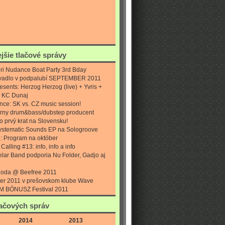
ejšie tlačové správy
ri Nudance Boat Party 3rd Bday
ivadlo v podpalubí SEPTEMBER 2011
esents: Herzog Herzog (live) + Yvris +
 KC Dunaj
nce: SK vs. CZ music session!
rny drum&bass/dubstep producent
o prvý krat na Slovensku!
ystematic Sounds EP na Sologroove
t : Program na október
alling #13: info, info a info
elar Band podporia Nu Folder, Gadjo aj
loda @ Beefree 2011
er 2011 v prešovskom klube Wave
 BÓNUSZ Festival 2011
lačových správ
2014
2013