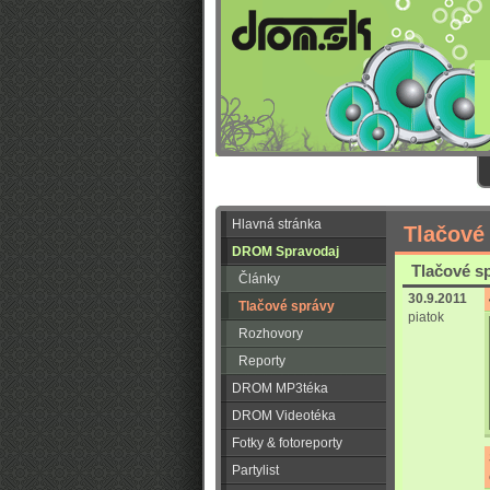
Hlavná stránka
Tlačové
DROM Spravodaj
Tlačové sp
Články
30.9.2011
Tlačové správy
piatok
Rozhovory
Reporty
DROM MP3téka
DROM Videotéka
Fotky & fotoreporty
Partylist