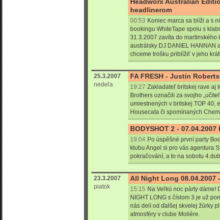
Headworx Australian Editi
headlinerom
00:53
Koniec marca sa blíži a s n
bookingu WhiteTape spolu s kla
31.3.2007 zavíta do martinského 
austrálsky DJ DANIEL HANNAN a 
chceme trošku priblížiť v jeho krát
FA FRESH - Justin Robertso
25.3.2007
nedeľa
19:27
Zakladateľ britskej rave aj
Brothers označili za svojho „učiteľ
umiestnených v britskej TOP 40, e
Housecata či spomínaných Chem
BODYSHOT 2 - 07.04.2007 B
19:04
Po úspěšné první party Bod
klubu Angel si pro vás agentura S
pokračování, a to na sobotu 4.du
All Night Long 08.04.2007
23.3.2007
piatok
15:15
Na Veľkú noc párty dáme! D
NIGHT LONG s číslom 3 je už poma
nás delí od ďalšej skvelej žúrky p
atmosféry v clube Moliére.