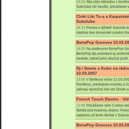
14:24
Aby vám náhodou z dnešné
Subclube nič neušlo, prinášame v
Chiki Liki Tu-a a Karpatsk
Subclube
14:14
Presne o týždeň Subclub k
naplnia dve slovenské a jedno fr
BenePop Grooves 23.03.200
14:05
Na piatkovom BenePop Gro
BenePop djs predstaví aj zvolen
neviete, odhalí jeho stručný profil.
Dj-i Smote a Kubo na rádiu
22.03.2007
13:56
V štvrtkový večer 22.03.20
Frontinus, predstavia novinky a 
zahrajú spoločný live set Smote a
French Touch Electro - Vid
13:46
Prinášame vám 3 video uká
štvrtok pod hradnou skalou. Fren
zadarmo už tento štvrtok v Subclu
BenePop Grooves 23.03.200