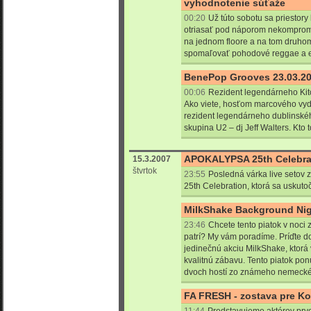
vyhodnotenie súťaže
00:20
Už túto sobotu sa priestor
otriasať pod náporom nekomprom
na jednom floore a na tom druho
spomaľovať pohodové reggae a ešt
BenePop Grooves 23.03.200
00:06
Rezident legendárneho Ki
Ako viete, hosťom marcového v
rezident legendárneho dublinského
skupina U2 – dj Jeff Walters. Kto t
APOKALYPSA 25th Celebrat
15.3.2007
štvrtok
23:55
Posledná várka live setov 
25th Celebration, ktorá sa uskuto
MilkShake Background Nigh
23:46
Chcete tento piatok v noci
patrí? My vám poradíme. Príďte d
jedinečnú akciu MilkShake, ktor
kvalitnú zábavu. Tento piatok po
dvoch hostí zo známeho nemecké
FA FRESH - zostava pre Ko