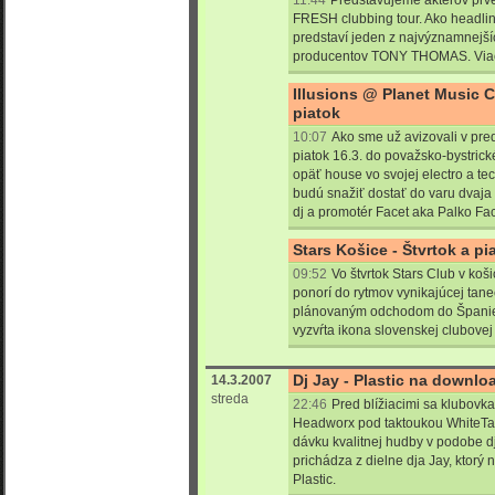
11:44
Predstavujeme aktérov prve
FRESH clubbing tour. Ako headlin
predstaví jeden z najvýznamnejší
producentov TONY THOMAS. Viac
Illusions @ Planet Music C
piatok
10:07
Ako sme už avizovali v pre
piatok 16.3. do považsko-bystrick
opäť house vo svojej electro a t
budú snažiť dostať do varu dvaja 
dj a promotér Facet aka Palko Fac
Stars Košice - Štvrtok a p
09:52
Vo štvrtok Stars Club v koš
ponorí do rytmov vynikajúcej tane
plánovaným odchodom do Španiel
vyzvŕta ikona slovenskej clubove
Dj Jay - Plastic na downlo
14.3.2007
streda
22:46
Pred blížiacimi sa klubovka
Headworx pod taktoukou WhiteT
dávku kvalitnej hudby v podobe d
prichádza z dielne dja Jay, ktor
Plastic.