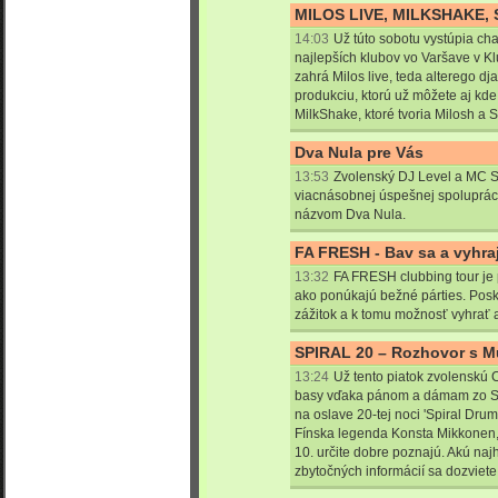
MILOS LIVE, MILKSHAKE, 
14:03
Už túto sobotu vystúpia ch
najlepších klubov vo Varšave v Kl
zahrá Milos live, teda alterego dj
produkciu, ktorú už môžete aj kde
MilkShake, ktoré tvoria Milosh a 
Dva Nula pre Vás
13:53
Zvolenský DJ Level a MC 
viacnásobnej úspešnej spolupráci 
názvom Dva Nula.
FA FRESH - Bav sa a vyhraj
13:32
FA FRESH clubbing tour je p
ako ponúkajú bežné párties. Po
zážitok a k tomu možnosť vyhrať at
SPIRAL 20 – Rozhovor s Mu
13:24
Už tento piatok zvolenskú
basy vďaka pánom a dámam zo Spir
na oslave 20-tej noci 'Spiral Drum
Fínska legenda Konsta Mikkonen, 
10. určite dobre poznajú. Akú naj
zbytočných informácií sa dozviete