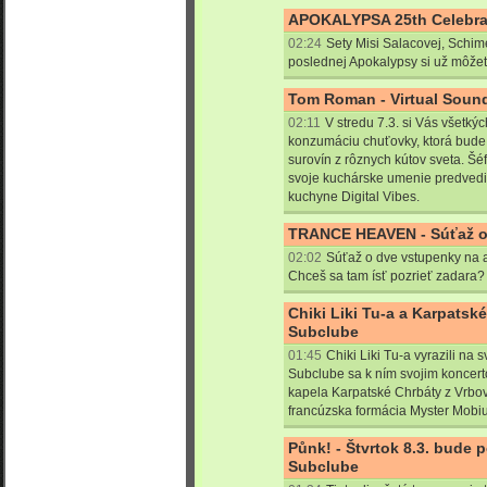
APOKALYPSA 25th Celebrat
02:24
Sety Misi Salacovej, Schim
poslednej Apokalypsy si už môžete
Tom Roman - Virtual Sound
02:11
V stredu 7.3. si Vás všetk
konzumáciu chuťovky, ktorá bude 
surovín z rôznych kútov sveta. 
svoje kuchárske umenie predvedi
kuchyne Digital Vibes.
TRANCE HEAVEN - Súťaž o
02:02
Súťaž o dve vstupenky na 
Chceš sa tam ísť pozrieť zadara?
Chiki Liki Tu-a a Karpatské
Subclube
01:45
Chiki Liki Tu-a vyrazili na 
Subclube sa k ním svojim koncer
kapela Karpatské Chrbáty z Vrb
francúzska formácia Myster Mobiu
Půnk! - Štvrtok 8.3. bude
Subclube