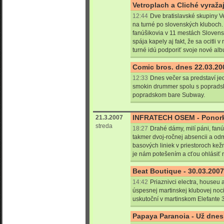
Vetroplach a Cliché vyraža
12:44
Dve bratislavské skupiny Ve
na turné po slovenských kluboch.
fanúšikovia v 11 mestách Sloven
spája kapely aj fakt, že sa ocitli
turné idú podporiť svoje nové alb
Comic bros. dnes 22.03.20
12:33
Dnes večer sa predstaví je
smokin drummer spolu s popradsk
popradskom bare Subway.
INFRATECH OSEM - Ponor
21.3.2007
streda
18:27
Drahé dámy, milí páni, fanú
takmer dvoj-ročnej absencii a od
basových liniek v priestoroch k
je nám potešením a cťou ohlásiť 
Beat Boutique - 30.03.2007
14:42
Priaznivci electra, houseu
úspesnej martinskej klubovej noci
uskutoční v martinskom Elefante 
Papaya Paranoia - Už dnes