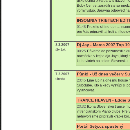
uskutočnila prvá párty s názv
Boby Centre, zaradili ste sa medzi
voľný vstup. Správna odpoveď na
INSOMNIA TRIBTECH EDITI
01:48
Prezrite si line-up na Insom
pre Vás pripravili aj tretí chillouto
Dj Jay - Marec 2007 Top 10
8.3.2007
štvrtok
00:25
Dávame do pozornosti aktuá
nachádza v kejse dja Jaya, ktorý 
klubovkách po celom Slovensku.
Půnk! - Už dnes večer v S
7.3.2007
streda
23:45
Line Up na dnešnú house "
Subclube. Kto a kedy vystúpi si po
vytancovať.
TRANCE HEAVEN - Eddie Se
23:32
Ikona Slovenskej trance m
v trenčianskom Piano clube. Pre v
nehovorí sme pripravili krátke bio.
Portál Sety.cz spustený