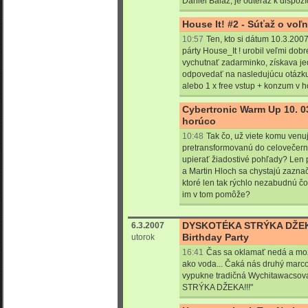
Daniel Baláž, je odteraz k dispozí
House It! #2 - Súťaž o voľ
10:57
Ten, kto si dátum 10.3.2007
párty House_It ! urobil veľmi dobre
vychutnať zadarminko, získava j
odpovedať na nasledujúcu otázku 
alebo 1 x free vstup + konzum v 
Cybertronic Warm Up 10. 0
horúco
10:48
Tak čo, už viete komu venu
pretransformovanú do celovečern
upierať žiadostivé pohľady? Len 
a Martin Hloch sa chystajú zaznač
ktoré len tak rýchlo nezabudnú čo 
im v tom pomôže?
DYSKOTÉKA STRÝKA DŽEKA
6.3.2007
Birthday Party
utorok
16:41
Čas sa oklamať nedá a mož
ako voda... Čaká nás druhý marco
vypukne tradičná Wychitawacso
STRÝKA DŽEKA!!!"