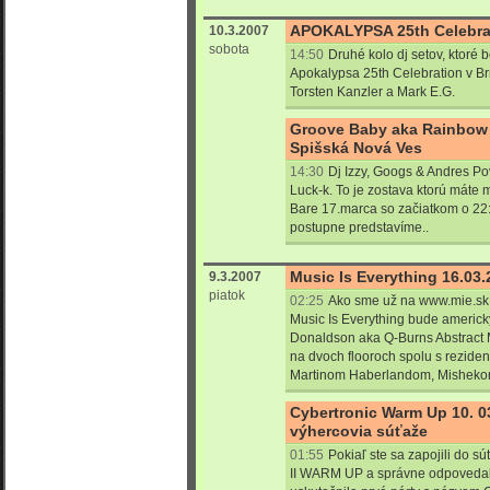
APOKALYPSA 25th Celebrat
10.3.2007
sobota
14:50
Druhé kolo dj setov, ktoré 
Apokalypsa 25th Celebration v Br
Torsten Kanzler a Mark E.G.
Groove Baby aka Rainbow C
Spišská Nová Ves
14:30
Dj Izzy, Googs & Andres P
Luck-k. To je zostava ktorú máte 
Bare 17.marca so začiatkom o 22
postupne predstavíme..
Music Is Everything 16.03
9.3.2007
piatok
02:25
Ako sme už na www.mie.sk
Music Is Everything bude americk
Donaldson aka Q-Burns Abstract 
na dvoch flooroch spolu s rezid
Martinom Haberlandom, Misheko
Cybertronic Warm Up 10. 03
výhercovia súťaže
01:55
Pokiaľ ste sa zapojili do
II WARM UP a správne odpovedali