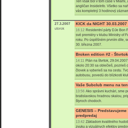
Ten však bol v tom čase v Miami, 
angličan InsideInfo. Všetko sa n
vás kompletný 3 hodinový záznam 
KICK da NIGHT 30.03.2007 
27.3.2007
utorok
16:12
Residentní párty DJe Bon F
své premiéry v klubu Ministry of 
roku. Po úspěšném prvním díle, s
30. března 2007.
Broken edition #2 - Štvrto
14:11
Plán na štvrtok, 29.04.200
okolo 20:30 sa oblečieš, pozrieš d
človek a vyberieš sa na cestu. Tvo
autobusu, povedú do blízkosti klu
Vaše Subclub menu na ten
13:56
Ako správni kuchári, sme p
bratislavskou hradnou skalou, pri
štyroch chodoch.
GENESIS – Predstavujeme k
predpredaj
13:42
Základom kvalitného hudo
zvuku a vizuálnych efektov predo