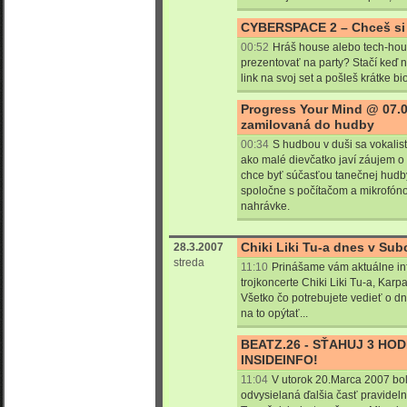
CYBERSPACE 2 – Chceš si
00:52
Hráš house alebo tech-hou
prezentovať na party? Stačí keď 
link na svoj set a pošleš krátke bio
Progress Your Mind @ 07.0
zamilovaná do hudby
00:34
S hudbou v duši sa vokalis
ako malé dievčatko javí záujem o 
chce byť súčasťou tanečnej hudb
spoločne s počítačom a mikrofónom
nahrávke.
Chiki Liki Tu-a dnes v Sub
28.3.2007
streda
11:10
Prinášame vám aktuálne i
trojkoncerte Chiki Liki Tu-a, Kar
Všetko čo potrebujete vedieť o dn
na to opýtať...
BEATZ.26 - SŤAHUJ 3 HO
INSIDEINFO!
11:04
V utorok 20.Marca 2007 bo
odvysielaná ďalšia časť pravidel