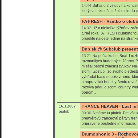
14:44
Súťaž o 2 vstupy na konce
ktorý sa uskutoční už túto stredu
FA FRESH - Všetko o clubb
14:32
Už o niekoľko týždňov začn
turné roka FA FRESH clubbing tou
projekte nájdete jedine na stránke
Dnb.sk @ Subclub presen
13:21
Na počiatku bol Beat. I roz
rozmanitých hudobných žánrov. Pr
miešal pestrú zmesku zvukov. Na 
zlomil. Zostúpil zo svojho piedes
vyhľadal basu nepoškvrnenú, kto
a napraví tak hriechy Beatu rovné
rozrýva pôdu discom, country, wet
popom...
TRANCE HEAVEN - Last info
16.3.2007
piatok
00:30
A máme tu piatok. Pre všetk
premiérovú tranceovú párty v tr
pripravené posledné informácie.
Drumophonic 3 - Rozhovor 