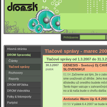
Prihlásenie:
Hlavná stránka
Tlačové správy - marec 20
DROM Spravodaj
Tlačové správy od 1.3.2007 do 31.3.
Články
GENESIS - Svetový Dj CAV
30.3.2007
Tlačové správy
SLOVENSKU!
piatok
Rozhovory
01:04
Začneme asi tým, že o zab
sme uvažovali už dlhšie. Jeho kva
Reporty
dôsledku už onedlho budete môcť
DROM MP3téka
Tento frajer valcuje v zahraničnýc
DROM Videotéka
no a tá naša bude o chvíľu ďalšia 
Fotky & fotoreporty
Antistatic Warm Up 6.4.20
Partylist
00:50
V pátek 6.4.2007 se bude 