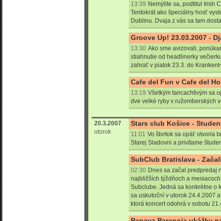
13:39
Nemýlite sa, podtitul Irish
Tentokrát ako špeciálny hosť vystú
Dublinu. Dvaja z vás sa tam dos
Groove Up! 23.03.2007 - D
13:30
Ako sme avizovali, ponúka
stiahnutie od headlinerky večierk
zahrať v piatok 23.3. do Kranken
Cafe del Fun v Cafe del H
13:19
Všetkým tancachtivým sa o
dve velké ryby v ružomberských 
Stars club Košice - Studen
20.3.2007
utorok
11:01
Vo štvrtok sa opäť otvoria
Starej Sladovni a privítame štude
SubClub Bratislava - Začal
02:30
Dnes sa začal predpredaj na
najbližších týždňoch a mesiacoch
Subclube. Jedná sa konkrétne o k
sa uskutoční v utorok 24.4.2007 
ktorá koncert odohrá v sobotu 21
Papaya Paranoia ukážky na