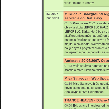
viacerím dobre známy.
MilkShake Background Nig
5.3.2007
sa vracia do Bratislavy
pondelok
01:55
Písal sa rok 2001 a na dec
objavila akcia LEPORELO HAU
LEPORELO. Žúrka, ktorá by sa da
akcií organizovaných agentúrou 
pasom a švajčiarsko-indickým 
majiteľ a zakladateľ svetoznáme
bol jedným z prvých zahraničných
najlepšom a po 6 a pol roku sa v
Antistatic 20.04.2007, Ost
01:43
Vaša správna odpoveď na 
šťastia a máte lístok na Atistatic 
Misa Salacova - Web Upda
01:16
Misa Salacova hlási updat
noviniek nájdete na jej webe aj čer
Apokalyps e 25th Celebration.
TRANCE HEAVEN - DJane Ni
00:50
Exklusívne interview jedin