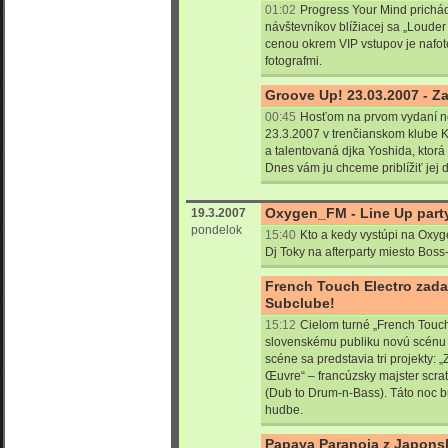
01:02
Progress Your Mind prichá
návštevníkov blížiacej sa „Louder 
cenou okrem VIP vstupov je nafo
fotografmi.
Groove Up! 23.03.2007 - Z
00:45
Hosťom na prvom vydaní 
23.3.2007 v trenčianskom klube
a talentovaná djka Yoshida, ktorá 
Dnes vám ju chceme priblížiť jej dj
Oxygen_FM - Line Up party 
19.3.2007
pondelok
15:40
Kto a kedy vystúpi na Oxyg
Dj Toky na afterparty miesto Boss
French Touch Electro zada
Subclube!
15:12
Cielom turné „French Touch 
slovenskému publiku novú scénu 
scéne sa predstavia tri projekty: „
Œuvre“ – francúzsky majster scra
(Dub to Drum-n-Bass). Táto noc b
hudbe.
Papaya Paranoia z Japons