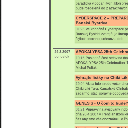
parádička v podaní tých, ktorí preš
bude rozdelená do 2 atraktívnych
CYBERSPACE 2 – PREPARE
Banská Bystrica
01:26
Veľkonočná Cyberspace pa
Banskej Bystrici zverejňuje lineup.
štýloch tecchno, schranz a dnb.
APOKALYPSA 25th Celebrat
26.3.2007
pondelok
19:15
Posledná časť setov na do
APOKALYPSA 25th Celebration. Te
Michal Poliak.
Vyhrajte lístky na Chiki Li
19:04
Ak sa túto stredu večer chce
Chiki Liki Tu-a, Karpatské Chrbá
zadarmo, stačí správne odpoveda
GENESIS - O čom to bude
01:21
Prípravy na avízovaný indoo
dňa 20.4.2007 v Trenčianskom kl
čas aby sme vás oboznámili, o čo