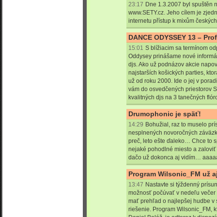
23:17
Dne 1.3.2007 byl spuštěn n
www.SETY.cz. Jeho cílem je zjedn
internetu přístup k mixům českých
DANCE ODYSSEY 13 – Profil
15:01
S blížiacim sa termínom o
Oddysey prinášame nové informáci
djs. Ako už podnázov akcie napov
najstarších košických parties, kt
už od roku 2000. Ide o jej v pora
vám do osvedčených priestorov St
kvalitných djs na 3 tanečných flór
Drumophonic je späť!
14:29
Bohužial, raz to muselo prí
nesplnených novoročných záväzko
preč, leto ešte ďaleko… Chce to sp
nejaké pohodlné miesto a zalovi
dačo už dokonca aj vidím… aaa
Program Wilsonic_FM už a
13:47
Nastavte si týždenný prísu
možnosť počúvať v nedeľu večer 
mať prehľad o najlepšej hudbe v
riešenie. Program Wilsonic_FM, k