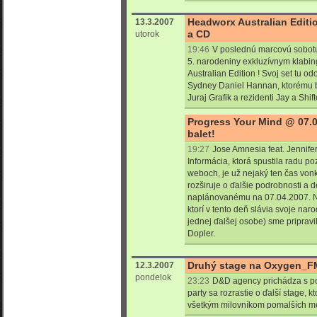
Headworx Australian Editio
13.3.2007
a CD
utorok
19:46
V poslednú marcovú sobotu
5. narodeniny exkluzívnym klabi
Australian Edition ! Svoj set tu od
Sydney Daniel Hannan, ktorému 
Juraj Grafik a rezidenti Jay a Shift
Progress Your Mind @ 07.
balet!
19:27
Jose Amnesia feat. Jennife
Informácia, ktorá spustila radu poz
weboch, je už nejaký ten čas von
rozširuje o ďalšie podrobnosti a d
naplánovanému na 07.04.2007. Naj
ktorí v tento deň slávia svoje nar
jednej ďalšej osobe) sme pripravi
Dopler.
Druhý stage na Oxygen_FM
12.3.2007
pondelok
23:23
D&D agency prichádza s p
party sa rozrastie o ďalší stage, 
všetkým milovníkom pomalších me