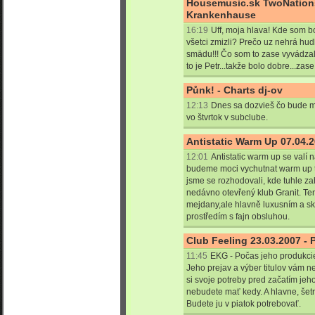
Housemusic.sk TwoNations 
Krankenhause
16:19
Uff, moja hlava! Kde som 
všetci zmizli? Prečo uz nehrá hu
smädu!!! Čo som to zase vyvádzal?
to je Petr...takže bolo dobre...zase.
Půnk! - Charts dj-ov
12:13
Dnes sa dozvieš čo bude mo
vo štvrtok v subclube.
Antistatic Warm Up 07.04.2
12:01
Antistatic warm up se valí n
budeme moci vychutnat warm up t
jsme se rozhodovali, kde tuhle zah
nedávno otevřený klub Granit. Te
mejdany,ale hlavně luxusním a s
prostředím s fajn obsluhou.
Club Feeling 23.03.2007 -
11:45
EKG - Počas jeho produkcie
Jeho prejav a výber titulov vám 
si svoje potreby pred začatím jeh
nebudete mať kedy. A hlavne, šetr
Budete ju v piatok potrebovať.