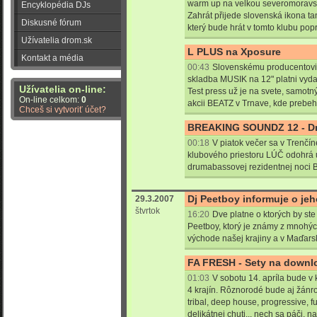
warm up na velkou severomoravs
Encyklopédia DJs
Zahrát přijede slovenská ikona t
Diskusné fórum
který bude hrát v tomto klubu popr
Užívatelia drom.sk
L PLUS na Xposure
Kontakt a média
00:43
Slovenskému producentovi 
skladba MUSIK na 12" platni vy
Užívatelia on-line:
Test press už je na svete, samotn
On-line celkom:
0
akcii BEATZ v Trnave, kde prebehn
Chceš si vytvoriť účet?
BREAKING SOUNDZ 12 - Dn
00:18
V piatok večer sa v Trenčín
klubového priestoru LÚČ odohrá 
drumabassovej rezidentnej noc
Dj Peetboy informuje o je
29.3.2007
štvrtok
16:20
Dve platne o ktorých by ste
Peetboy, ktorý je známy z mnohý
východe našej krajiny a v Maďarsk
FA FRESH - Sety na downl
01:03
V sobotu 14. apríla bude v
4 krajín. Rôznorodé bude aj žánro
tribal, deep house, progressive,
delikátnej chuti... nech sa páči, n