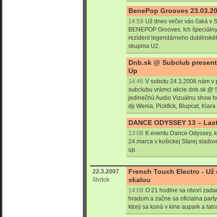
BenePop Grooves 23.03.200
14:59
Už dnes večer vás čaká v 
BENEPOP Grooves. Ich špeciálny h
rezident legendárneho dublinského
skupina U2.
Dnb.sk @ Subclub presentz
Up
14:46
V sobotu 24.3.2006 nám v p
subclubu vrámci akcie dnb.sk @ 
jedinečnú Audio Vizuálnu show
dji Wenia, Pickfick, Blupcat, Kiara
DANCE ODYSSEY 13 – Last 
13:08
K eventu Dance Odyssey, k
24.marca v košickej Starej sladov
up.
French Touch Electro - Už
22.3.2007
skalou
štvrtok
14:09
O 21 hodine sa otvorí zad
hradom a začne sa oficialna part
ktorý sa koná v kine aupark a tatra