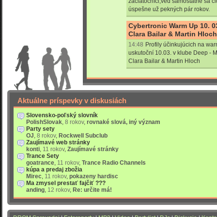
začiatočníci,veď samostatne sa cl
úspešne už pekných pár rokov.
Cybertronic Warm Up 10. 03
Clara Bailar & Martin Hloch
14:48
Profily účinkujúcich na war
uskutoční 10.03. v klube Deep - Ma
Clara Bailar & Martin Hloch
Aktuálne príspevky v diskusiách
Slovensko-poľský slovník
PolishSlovak
,
8 rokov
,
rovnaké slová, iný význam
Party sety
OJ
,
8 rokov
,
Rockwell Subclub
Zaujímavé web stránky
konti
,
11 rokov
,
Zaujímavé stránky
Trance Sety
goatrance
,
11 rokov
,
Trance Radio Channels
kúpa a predaj zbožia
Mirec
,
11 rokov
,
pokazeny hardisc
Ma zmysel prestať fajčiť ???
anding
,
12 rokov
,
Re: určite má!