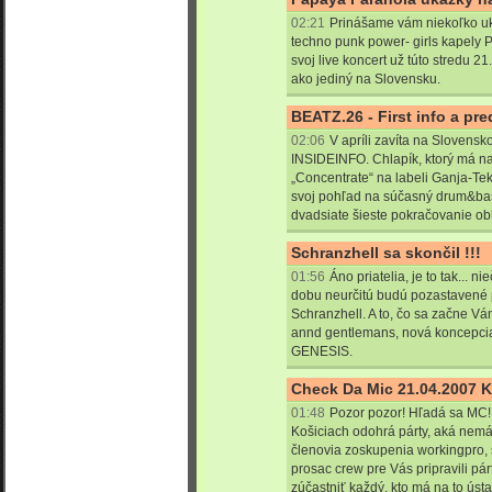
02:21
Prinášame vám niekoľko uk
techno punk power- girls kapely 
svoj live koncert už túto stredu 
ako jediný na Slovensku.
BEATZ.26 - First info a pr
02:06
V apríli zavíta na Slovensk
INSIDEINFO. Chlapík, ktorý má 
„Concentrate“ na labeli Ganja-Te
svoj pohľad na súčasný drum&bas
dvadsiate šieste pokračovanie o
Schranzhell sa skončil !!!
01:56
Áno priatelia, je to tak... n
dobu neurčitú budú pozastavené 
Schranzhell. A to, čo sa začne Vá
annd gentlemans, nová koncepci
GENESIS.
Check Da Mic 21.04.2007 K
01:48
Pozor pozor! Hľadá sa MC! 
Košiciach odohrá párty, aká nem
členovia zoskupenia workingpro, 
prosac crew pre Vás pripravili pár
zúčastniť každý, kto má na to úst