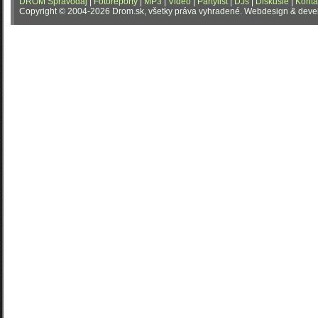
DROM Spravodaj
|
Fotoreporty
|
MP3
|
Video
|
Partylist
|
DJs
|
Diskusie
|
Konta
Copyright © 2004-2026 Drom.sk, všetky práva vyhradené. Webdesign & dev