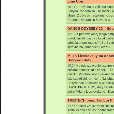
Line Upu
15:21
Druhý house večierok pod n
Bellyho Robbera sa uskutoční v p
Music. Z dôvodu nečakaného odce
Robbera za hranice Slovenska..
DANCE ODYSSEY 13 – Súťa
15:07
K pripravovanej mega part
uskutoční 24. marca v katakombác
prináša organizátor súťaž o 2 voľ
správne na jednoduchú otázku.
Milan Lieskovsky na odov
Hollywoode!?
15:04
Na odovzdávanie oscarov s
naškrobenom saku s nádejou, že 
poličku. Po obrovských ceremóniá
kde sa nešetrí na ničom. Na toh
Hollywoode predstavil aj izraelsk
FLASH BROTHERS, ktorý zaradil d
počin Milana Lieskovskeho - Elen
TRIBTECH pres. Tambor Pr
14:55
Projekt vznikol v máji minu
sveta techna a vniesť doňho trochu