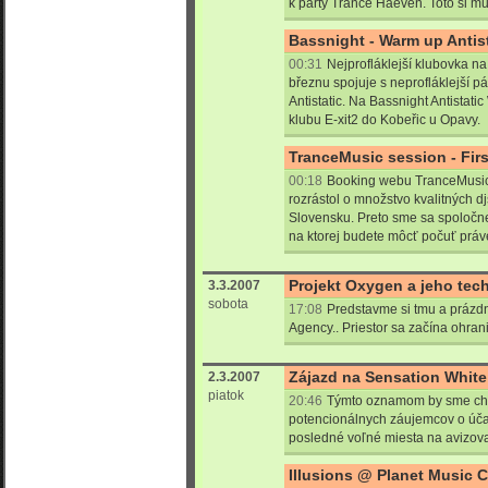
k párty Trance Haeven. Toto si mus
Bassnight - Warm up Antist
00:31
Nejprofláklejší klubovka n
březnu spojuje s neprofláklejší pá
Antistatic. Na Bassnight Antistat
klubu E-xit2 do Kobeřic u Opavy.
TranceMusic session - Firs
00:18
Booking webu TranceMusic
rozrástol o množstvo kvalitných dj
Slovensku. Preto sme sa spoločne 
na ktorej budete môcť počuť práv
Projekt Oxygen a jeho tec
3.3.2007
sobota
17:08
Predstavme si tmu a práz
Agency.. Priestor sa začína ohran
Zájazd na Sensation White
2.3.2007
piatok
20:46
Týmto oznamom by sme chc
potencionálnych záujemcov o úča
posledné voľné miesta na avizova
Illusions @ Planet Music 