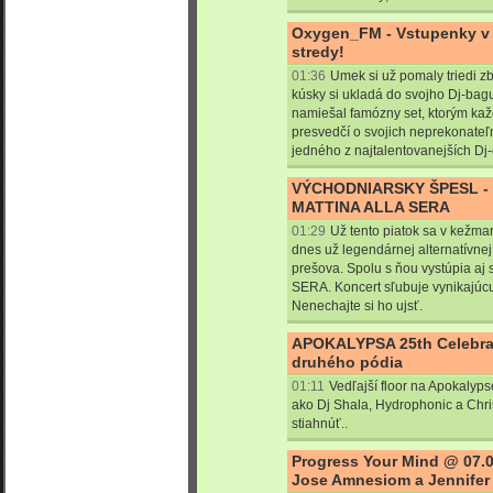
Oxygen_FM - Vstupenky v si
stredy!
01:36
Umek si už pomaly triedi zb
kúsky si ukladá do svojho Dj-bagu,
namiešal famózny set, ktorým ka
presvedčí o svojich neprekonateľ
jedného z najtalentovanejších Dj-
VÝCHODNIARSKY ŠPESL - C
MATTINA ALLA SERA
01:29
Už tento piatok sa v kežma
dnes už legendárnej alternatívnej
prešova. Spolu s ňou vystúpia a
SERA. Koncert sľubuje vynikajúc
Nenechajte si ho ujsť.
APOKALYPSA 25th Celebrat
druhého pódia
01:11
Vedľajší floor na Apokalyp
ako Dj Shala, Hydrophonic a Chris
stiahnúť..
Progress Your Mind @ 07.0
Jose Amnesiom a Jennifer