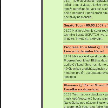
01:34
Tieto dievčatá tam spravia 
kričať, trhať si vlasy, a lahšie p
tom že budeš počuť veci aké si e
počuť nebudeš. Budeš prosiť sln
noc nikdy neskončila!
Serato Tour - 09.03.2007 v
01:26
Naším cieľom je sprostred
techniku Serato SCRATCH live! a
(TTM56, TTM57SL, EMPATH).
Progress Your Mind @ 07.0
Live with Jennifer Rene!
01:01
Mesiace utekajú ako voda a
Progress Your Mind. Blíži sa ďalš
aprílový víkend. Sme nesmierne 
návštevníkov predchádzajúcich e
motorom pre tím usporiadateľov k
konceptu.
Illusions @ Planet Music C
Facetku na download
00:39
Tretí marcový piatok sa v 
music opäť rozoznejú house rytmy 
Na večierku pod názvom Illusions
dj a promotér Facet aka Palko Face