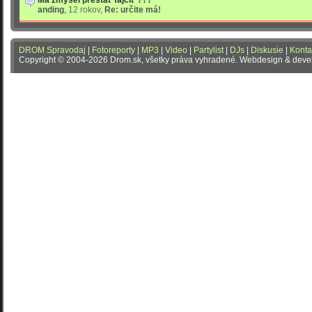
Ma zmysel prestať fajčiť ???
anding
,
12 rokov
,
Re: určite má!
DROM Spravodaj
|
Fotoreporty
|
MP3
|
Video
|
Partylist
|
DJs
|
Diskusie
|
Konta
Copyright © 2004-2026 Drom.sk, všetky práva vyhradené. Webdesign & dev