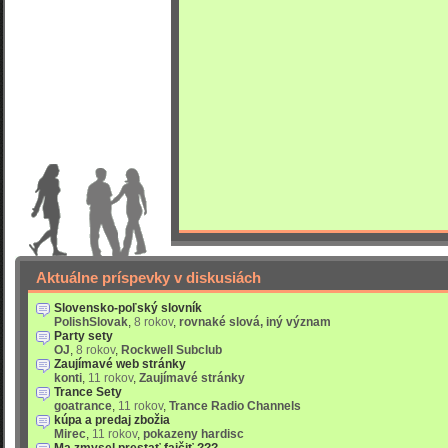
Aktuálne príspevky v diskusiách
Slovensko-poľský slovník
PolishSlovak
,
8 rokov
,
rovnaké slová, iný význam
Party sety
OJ
,
8 rokov
,
Rockwell Subclub
Zaujímavé web stránky
konti
,
11 rokov
,
Zaujímavé stránky
Trance Sety
goatrance
,
11 rokov
,
Trance Radio Channels
kúpa a predaj zbožia
Mirec
,
11 rokov
,
pokazeny hardisc