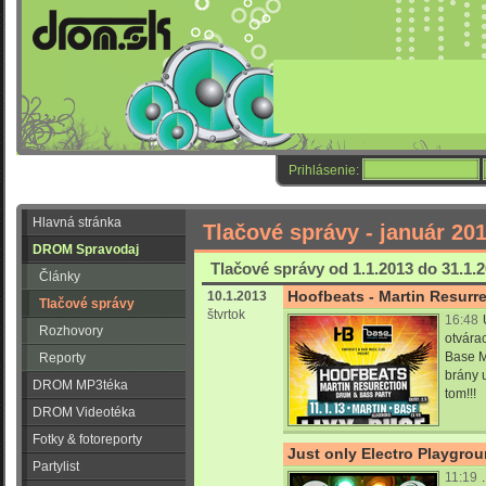
Prihlásenie:
Hlavná stránka
Tlačové správy - január 20
DROM Spravodaj
Tlačové správy od 1.1.2013 do 31.1.
Články
Hoofbeats - Martin Resurr
10.1.2013
Tlačové správy
štvrtok
16:48
Rozhovory
otvára
Base M
Reporty
brány u
DROM MP3téka
tom!!!
DROM Videotéka
Fotky & fotoreporty
Just only Electro Playgrou
Partylist
11:19