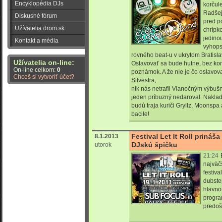
Encyklopédia DJs
korčul
Radšej
Diskusné fórum
pred p
Užívatelia drom.sk
chrípko
jedino
Kontakt a média
vyhopsa
rovného beat-u v ukrytom Bratis
Užívatelia on-line:
Oslavovať sa bude hutne, bez k
On-line celkom:
0
poznámok. A že nie je čo oslavov
Chceš si vytvoriť účet?
Silvestra,
nik nás netrafil Vianočným výbuš
jeden príbuzný nedaroval. Naklad
budú traja kuriči Gryllz, Moonspa a
bacile!
Festival Let It Roll prináš
8.1.2013
DJskú špičku
utorok
21:24
najväč
festiv
dubste
hlavno
progra
predoš