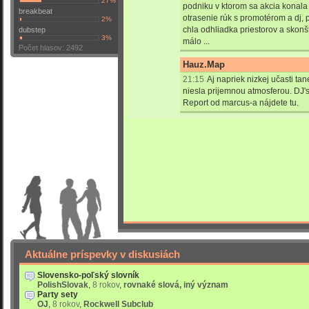
27%
podniku v ktorom sa akcia konala 
breakbeat
otrasenie rúk s promotérom a dj,
2%
chla odhliadka priestorov a skonš
dubstep
3%
málo ...
Počet hlasov: 2492
Hauz.Map
21:15
Aj napriek nizkej učasti ta
niesla prijemnou atmosferou. DJ's
Report od marcus-a nájdete
tu
.
Aktuálne príspevky v diskusiách
Slovensko-poľský slovník
PolishSlovak
,
8 rokov
,
rovnaké slová, iný význam
Party sety
OJ
,
8 rokov
,
Rockwell Subclub