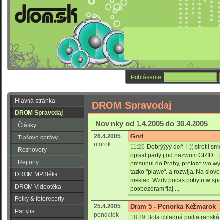
Prihlásenie:
Hlavná stránka
DROM Spravodaj
DROM Spravodaj
Novinky od 1.4.2005 do 30.4.2005
Články
26.4.2005
Grid
Tlačové správy
utorok
11:26
Dobrýýýý deň ! ;)) stretli s
Rozhovory
opisal party pod nazwom GRID .. 
Reporty
presunul do Prahy, pretoze wo 
tazko "plawe". a rozwija. Na slov
DROM MP3téka
mesiac. Wzdy pocas pobytu w spo
DROM Videotéka
poobezeram flaj ...
Fotky & fotoreporty
25.4.2005
Dram 5 - Ponorka Kežmarok
Partylist
pondelok
18:29
Bola chladná podtatranská