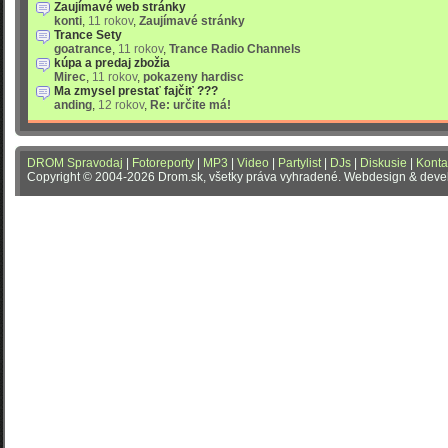
Zaujímavé web stránky
konti
,
11 rokov
,
Zaujímavé stránky
Trance Sety
goatrance
,
11 rokov
,
Trance Radio Channels
kúpa a predaj zbožia
Mirec
,
11 rokov
,
pokazeny hardisc
Ma zmysel prestať fajčiť ???
anding
,
12 rokov
,
Re: určite má!
DROM Spravodaj
|
Fotoreporty
|
MP3
|
Video
|
Partylist
|
DJs
|
Diskusie
|
Konta
Copyright © 2004-2026 Drom.sk, všetky práva vyhradené. Webdesign & dev