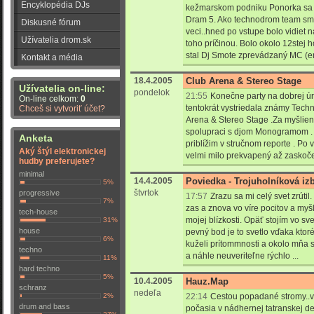
Encyklopédia DJs
kežmarskom podniku Ponorka sa 
Dram 5. Ako technodrom team sme 
Diskusné fórum
veci..hned po vstupe bolo vidiet na
Užívatelia drom.sk
toho príčinou. Bolo okolo 12stej
stal Dj Smote zprevádzaný MC (em
Kontakt a média
18.4.2005
Club Arena & Stereo Stage
Užívatelia on-line:
pondelok
21:55
Konečne party na dobrej úro
On-line celkom:
0
tentokrát vystriedala známy Tech
Chceš si vytvoriť účet?
Arena & Stereo Stage .Za myšlien
spolupraci s djom Monogramom . A
Anketa
priblížim v stručnom reporte . Po
Aký štýl elektronickej
velmi milo prekvapený až zaskočen
hudby preferujete?
minimal
14.4.2005
Poviedka - Trojuholníková iz
5%
štvrtok
progressive
17:57
Zrazu sa mi celý svet zrúti
7%
zas a znova vo víre pocitov a myšl
tech-house
mojej blízkosti. Opäť stojím vo sv
31%
house
pevný bod je to svetlo vďaka ktor
6%
kuželi prítommnosti a okolo mňa 
techno
a náhle neuveriteľne rýchlo ...
11%
hard techno
5%
10.4.2005
Hauz.Map
schranz
nedeľa
2%
22:14
Cestou popadané stromy..vš
drum and bass
počasia v nádhernej tatranskej d