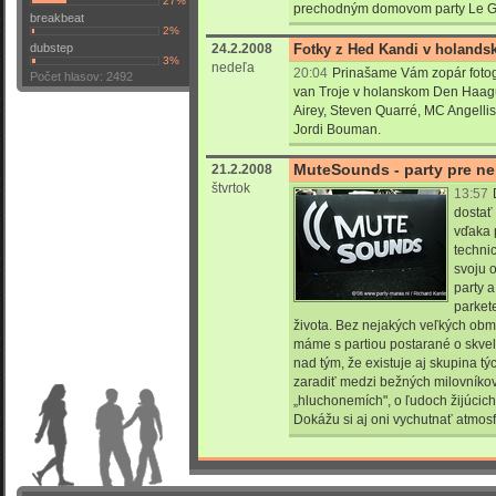
27%
prechodným domovom party Le G
breakbeat
2%
dubstep
24.2.2008
Fotky z Hed Kandi v holands
3%
nedeľa
20:04
Prinašame Vám zopár fotogr
Počet hlasov: 2492
van Troje v holanskom Den Haagu
Airey, Steven Quarré, MC Angellisa
Jordi Bouman.
MuteSounds - party pre n
21.2.2008
štvrtok
13:57
dostať
vďaka 
techni
svoju 
party a
parket
života. Bez nejakých veľkých ob
máme s partiou postarané o skvel
nad tým, že existuje aj skupina tý
zaradiť medzi bežných milovníko
„hluchonemích", o ľudoch žijúcich 
Dokážu si aj oni vychutnať atmos