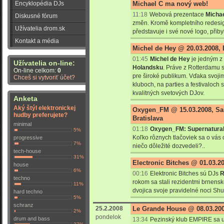
Encyklopédia DJs
Michael C ma nový web!
11:18
Webová prezentace
Micha
Diskusné fórum
změn. Kromě kompletního redesig
Užívatelia drom.sk
představuje i své nové logo, přiby
Kontakt a média
Michel de Hey @ 20.03.2008, 
01:45
Michel de Hey
je jedným z
Užívatelia on-line:
Holandsku
. Práve z Rotterdamu 
On-line celkom:
0
pre široké publikum. Vďaka svoji
Chceš si vytvoriť účet?
kluboch, na parties a festivaloch
kvalitných svetových DJov.
Anketa
Aký štýl elektronickej
Oxygen_FM @ 15.03.2008, San
hudby preferujete?
Bratislava
minimal
01:18
Oxygen_FM: Supernatural
5%
Koľko rôznych tlačoviek sa o vás o
progressive
7%
niečo dôležité dozvedeli?..
tech-house
31%
Electronic Bitches @ 01.03.2
house
6%
00:16
Elektronic Bitches sú DJs
R
techno
rokom sa stali rezidentmi brnen
11%
dvojica svoje pravidelné noci Sh
hard techno
5%
schranz
25.2.2008
Le Grande House @ 08.03.20
2%
pondelok
drum and bass
13:34
Pezinský klub EMPIRE sa u