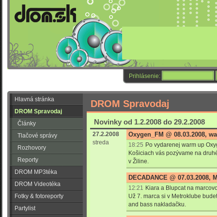
Prihlásenie:
Hlavná stránka
DROM Spravodaj
DROM Spravodaj
Novinky od 1.2.2008 do 29.2.2008
Články
27.2.2008
Oxygen_FM @ 08.03.2008, w
Tlačové správy
streda
18:25
Po vydarenej warm up Oxyg
Rozhovory
Košiciach vás pozývame na druhé
Reporty
v Žiline.
DROM MP3téka
DECADANCE @ 07.03.2008, M
DROM Videotéka
12:21
Kiara a Blupcat na marco
Fotky & fotoreporty
Už 7. marca si v Metroklube bude
and bass nakladačku.
Partylist