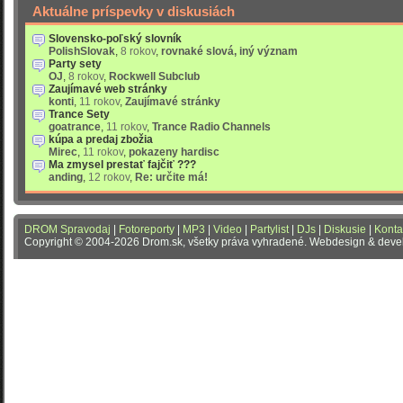
Aktuálne príspevky v diskusiách
Slovensko-poľský slovník
PolishSlovak
,
8 rokov
,
rovnaké slová, iný význam
Party sety
OJ
,
8 rokov
,
Rockwell Subclub
Zaujímavé web stránky
konti
,
11 rokov
,
Zaujímavé stránky
Trance Sety
goatrance
,
11 rokov
,
Trance Radio Channels
kúpa a predaj zbožia
Mirec
,
11 rokov
,
pokazeny hardisc
Ma zmysel prestať fajčiť ???
anding
,
12 rokov
,
Re: určite má!
DROM Spravodaj
|
Fotoreporty
|
MP3
|
Video
|
Partylist
|
DJs
|
Diskusie
|
Konta
Copyright © 2004-2026 Drom.sk, všetky práva vyhradené. Webdesign & dev