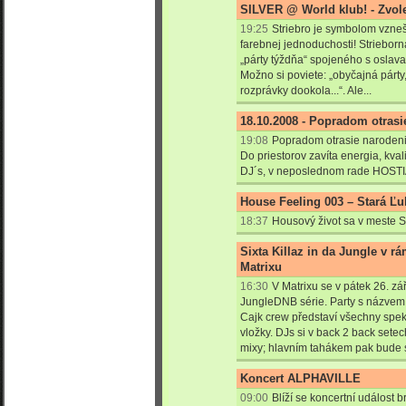
SILVER @ World klub! - Zvolen
19:25
Striebro je symbolom vzneše
farebnej jednoduchosti! Striebor
„párty týždňa“ spojeného s oslava
Možno si poviete: „obyčajná párt
rozprávky dookola...“. Ale...
18.10.2008 - Popradom otrasi
19:08
Popradom otrasie narodeni
Do priestorov zavíta energia, kva
DJ´s, v neposlednom rade HOSTIA
House Feeling 003 – Stará Ľ
18:37
Housový život sa v meste S
Sixta Killaz in da Jungle v r
Matrixu
16:30
V Matrixu se v pátek 26. zář
JungleDNB série. Party s názvem S
Cajk crew představí všechny spe
vložky. DJs si v back 2 back sete
mixy; hlavním tahákem pak bude s
Koncert ALPHAVILLE
09:00
Blíží se koncertní událost 