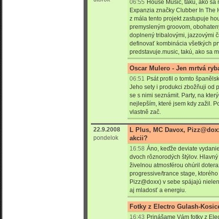
06:55
House Music, takú, ako sa 
Expanzia značky Clubber In The 
z mála tento projekt zastupuje h
premysleným groovom, obohatený n
doplnený tribalovými, jazzovými č
definovať kombinácia všetkých p
predstavuje.music, takú, ako sa m
Oscar Mulero - Jen mrtvá ryb
06:51
Psát profil o tomto španěls
Jeho sety i produkci zbožňuji od 
se s nimi seznámit. Party, na kter
nejlepším, které jsem kdy zažil. P
vlastně zač.
22.9.2008
L Plus, MC Davox, Pizz@dox
pondelok
akcii?
16:58
Áno, keďže deviate vydani
dvoch rôznorodých štýlov. Hlavný
živelnou atmosférou ohúril doter
progressive/trance stage, ktoréh
Pizz@doxx) v sebe spájajú nielen
aj mladosť a energiu.
Fotky z Electro Gulash-Kosic
16:43
Prinášame Vám fotky z Elec