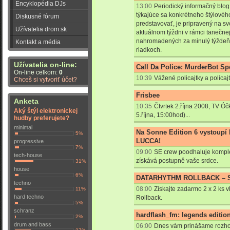
Encyklopédia DJs
13:00
Periodický informačný blog
týkajúce sa konkrétneho štýlovéh
Diskusné fórum
predstavovať, je pripravený na s
Užívatelia drom.sk
aktuálnom týždni v rámci tanečnej
nahromadených za minulý týždeň 
Kontakt a média
riadkoch.
Užívatelia on-line:
Call Da Police: MurderBot Sp
On-line celkom:
0
10:39
Vážené policajtky a policajti
Chceš si vytvoriť účet?
Frisbee
Anketa
10:35
Čtvrtek 2.října 2008, TV Ó
Aký štýl elektronickej
5.října, 15:00hod)...
hudby preferujete?
minimal
Na Sonne Edition 6 vystoupí
5%
LUCCA!
progressive
7%
09:00
SE crew poodhaluje kompletn
tech-house
získává postupně vaše srdce.
31%
house
6%
DATARHYTHM ROLLBACK – Súť
techno
08:00
Získajte zadarmo 2 x 2 ks
11%
hard techno
Rollback.
5%
schranz
hardflash_fm: legends editio
2%
drum and bass
06:00
Dnes vám prinášame rozho