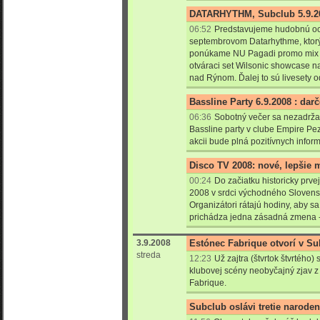
DATARHYTHM, Subclub 5.9.20
06:52
Predstavujeme hudobnú oc
septembrovom Datarhythme, ktorý 
ponúkame NU Pagadi promo mix od
otváraci set Wilsonic showcase n
nad Rýnom. Ďalej to sú livesety
Bassline Party 6.9.2008 : dar
06:36
Sobotný večer sa nezadržate
Bassline party v clube Empire Pez
akcii bude plná pozitívnych inform
Disco TV 2008: nové, lepšie 
00:24
Do začiatku historicky prv
2008 v srdci východného Slovensk
Organizátori rátajú hodiny, aby sa
prichádza jedna zásadná zmena - 
3.9.2008
Estónec Fabrique otvorí v S
streda
12:23
Už zajtra (štvrtok štvrtého)
klubovej scény neobyčajný zjav z
Fabrique.
Subclub oslávi tretie narode