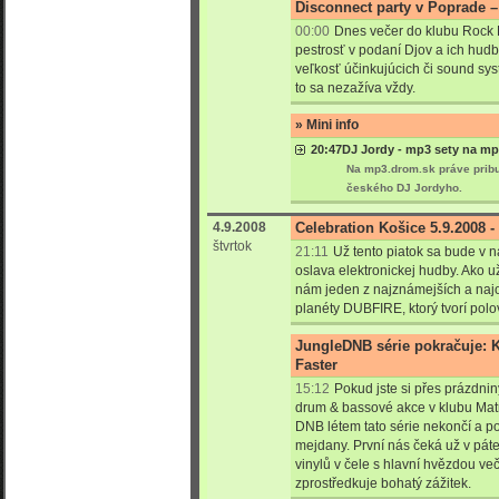
Disconnect party v Poprade –
00:00
Dnes večer do klubu Rock 
pestrosť v podaní Djov a ich hu
veľkosť účinkujúcich či sound sys
to sa nezažíva vždy.
» Mini info
20:47
DJ Jordy - mp3 sety na m
Na mp3.drom.sk práve prib
českého DJ Jordyho.
4.9.2008
Celebration Košice 5.9.2008 -
štvrtok
21:11
Už tento piatok sa bude v
oslava elektronickej hudby. Ako už 
nám jeden z najznámejších a naj
planéty DUBFIRE, ktorý tvorí po
JungleDNB série pokračuje: 
Faster
15:12
Pokud jste si přes prázdnin
drum & bassové akce v klubu Matri
DNB létem tato série nekončí a p
mejdany. První nás čeká už v páte
vinylů v čele s hlavní hvězdou v
zprostředkuje bohatý zážitek.