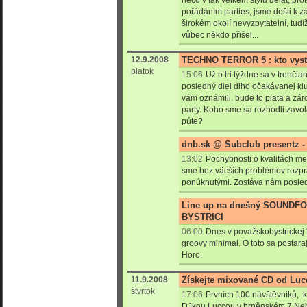
něco v tak velkém stylu dělat, pr
pořádáním parties, jsme došli k zá
širokém okolí nevyzpytatelní, tud
vůbec někdo přišel...
12.9.2008
TECHNO TERROR 5 : kto vyst
piatok
15:06
Už o tri týždne sa v trenči
posledný diel dlho očakávanej kl
vám oznámili, bude to piata a zár
party. Koho sme sa rozhodli zavol
púte?
dnb.sk @ Subclub presentz - 
13:02
Pochybnosti o kvalitách m
sme bez väcších problémov rozprá
ponúknutými. Zostáva nám posledn
Line up na dnešný SOUNDF
BYSTRICI
06:00
Dnes v považskobystrickej 
groovy minimal. O toto sa postar
Horo.
11.9.2008
Získejte mixované CD od Luc
štvrtok
17:06
Prvních 100 návštěvníků, kt
DJkou Luccou v brněnském 7.Nebi