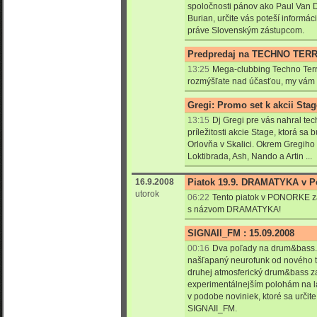
spoločnosti pánov ako Paul Van D
Burian, určite vás poteší informác
práve Slovenským zástupcom.
Predpredaj na TECHNO TERRO
13:25
Mega-clubbing Techno Terro
rozmýšľate nad účasťou, my vám p
Gregi: Promo set k akcii Stag
13:15
Dj Gregi pre vás nahral tec
príležitosti akcie Stage, ktorá sa
Orlovňa v Skalici. Okrem Gregiho 
Loktibrada, Ash, Nando a Artin ...
16.9.2008
Piatok 19.9. DRAMATYKA v P
utorok
06:22
Tento piatok v PONORKE z
s názvom DRAMATYKA!
SIGNAII_FM : 15.09.2008
00:16
Dva poľady na drum&bass. 
našľapaný neurofunk od nového t
druhej atmosferický drum&bass z
experimentálnejším polohám na la
v podobe noviniek, ktoré sa určit
SIGNAII_FM.