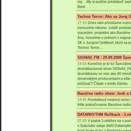
my… My si poďme predstaviť sept
Beat.
Techno Terror: Ako sa Juraj G
17:10
Dnes vám prinášame rozhov
nemusíme nikomu zvlášť predsta
viacerými projektmi ako Bassline p
Áno, hovoríme o jednom z najpopu
SK o Jurajovi Gráfikovi, ktorý sa p
Techno Terror....
SIGNAII_FM : 29.09.2008 Špec
14:53
Konečne je to tu! Špeciálne
drum&bassovej show SIGNAII_FM 
drum&bassu vo viac ako 80 minút
slovenskými producentami a ešte
počúvať? Čítajte v tomto článku.
Bassline radio show: Josh a 
13:45
Pondelkový neskorý večer p
84te pokračovanie Bassline radio
DATARHYTHM Rollback - 3.o
07:05
V piatok 3.okt
óbra sa v pod
v Subclube udeje ďalší Datarhyt
hosť bude dj Isu z Maďarska pov