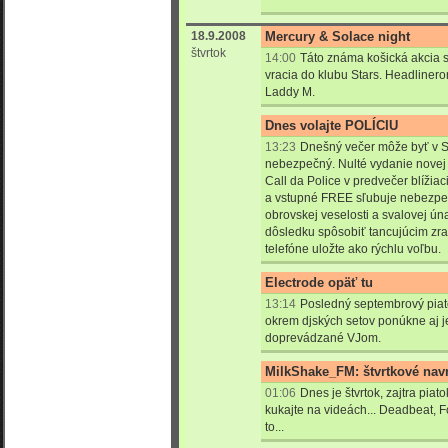
18.9.2008
Mercury & Solace night
štvrtok
14:00
Táto známa košická akcia 
vracia do klubu Stars. Headliner
Laddy M.
Dnes volajte POLÍCIU
13:23
Dnešný večer môže byť v S
nebezpečný. Nulté vydanie novej 
Call da Police v predvečer blíži
a vstupné FREE sľubuje nebezp
obrovskej veselosti a svalovej ú
dôsledku spôsobiť tancujúcim zra
telefóne uložte ako rýchlu voľbu.
Electrode opäť tu
13:14
Posledný septembrový piato
okrem djských setov ponúkne aj j
doprevádzané VJom.
MilkShake_FM: štvrtkové nav
01:06
Dnes je štvrtok, zajtra piato
kukajte na videách... Deadbeat, F
to...