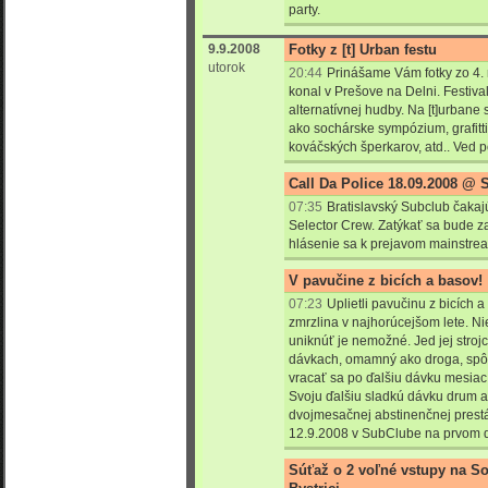
party.
9.9.2008
Fotky z [t] Urban festu
utorok
20:44
Prinášame Vám fotky zo 4. ro
konal v Prešove na Delni. Festiv
alternatívnej hudby. Na [t]urbane 
ako sochárske sympózium, grafitti
kováčských šperkarov, atd.. Ved poz
Call Da Police 18.09.2008 @ 
07:35
Bratislavský Subclub čakaj
Selector Crew. Zatýkať sa bude z
hlásenie sa k prejavom mainstre
V pavučine z bicích a basov!
07:23
Uplietli pavučinu z bicích 
zmrzlina v najhorúcejšom lete. Ni
uniknúť je nemožné. Jed jej stroj
dávkach, omamný ako droga, spôs
vracať sa po ďalšiu dávku mesiac
Svoju ďalšiu sladkú dávku drum
dvojmesačnej abstinenčnej prestá
12.9.2008 v SubClube na prvom 
Súťaž o 2 voľné vstupy na S