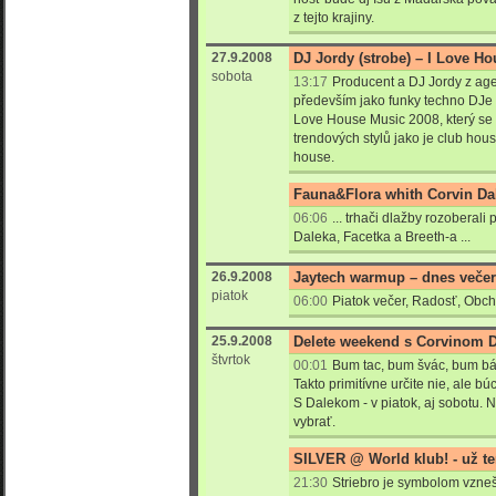
z tejto krajiny.
27.9.2008
DJ Jordy (strobe) – I Love H
sobota
13:17
Producent a DJ Jordy z age
především jako funky techno DJe 
Love House Music 2008, který se
trendových stylů jako je club hou
house.
Fauna&Flora whith Corvin Da
06:06
... trhači dlažby rozoberal
Daleka, Facetka a Breeth-a ...
26.9.2008
Jaytech warmup – dnes večer
piatok
06:00
Piatok večer, Radosť, Obc
25.9.2008
Delete weekend s Corvinom 
štvrtok
00:01
Bum tac, bum švác, bum bá
Takto primitívne určite nie, ale b
S Dalekom - v piatok, aj sobotu. N
vybrať.
SILVER @ World klub! - už te
21:30
Striebro je symbolom vzneše