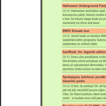
Halloween Underground Party
09:00
Halloween prichádza opäť, 
koncepciou párty. Hlavný rozdiel 
v tom, že hlavný stage bude po prv
zameraný na drum and bass.
BWO! Elevate tour
09:00
Jeseň bude vo farbách BW
septembrového programu Subclub
septembra vo veľkom štýle.
hardflash_fm: legends editi
08:45
Dnes vám prinášame rozhov
Slovenskej scéne pohybuje od 90t
dnes už zabudnutom Bernoláku. Ne
spomína Ondro práve na tieto časy
Apokalypsa Jubileum poodkrý
hlavního podia
08:00
O tom, že jubilejní 30. díl
jak má být, nesvědčí pouze výpis
Vám, že hlavní podium, které bu
zemi“, si budete moci užít jako ni