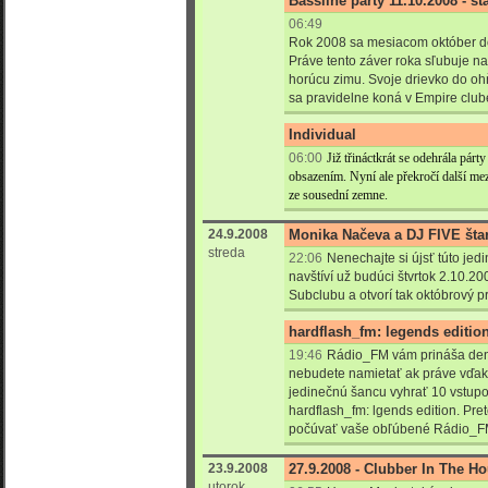
Bassline party 11.10.2008 - št
06:49
Rok 2008 sa mesiacom október do
Práve tento záver roka sľubuje na
horúcu zimu. Svoje drievko do ohňa
sa pravidelne koná v Empire club
Individual
06:00
Již třináctkrát se odehrála pár
obsazením. Nyní ale překročí další mez
ze sousední zemne.
24.9.2008
Monika Načeva a DJ FIVE šta
streda
22:06
Nenechajte si újsť túto je
navštíví už budúci štvrtok 2.10.2
Subclubu a otvorí tak októbrový 
hardflash_fm: legends editio
19:46
Rádio_FM vám prináša denn
nebudete namietať ak práve vďa
jedinečnú šancu vyhrať 10 vstupo
hardflash_fm: lgends edition. Pre
počúvať vaše obľúbené Rádio_F
23.9.2008
27.9.2008 - Clubber In The H
utorok