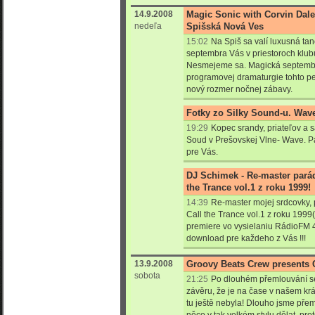
14.9.2008
Magic Sonic with Corvin Dalek
nedeľa
Spišská Nová Ves
15:02
Na Spiš sa valí luxusná tan
septembra Vás v priestoroch klub
Nesmejeme sa. Magická septembr
programovej dramaturgie tohto p
nový rozmer nočnej zábavy.
Fotky zo Silky Sound-u. Wav
19:29
Kopec srandy, priateľov a 
Soud v Prešovskej Vlne- Wave. Pá
pre Vás.
DJ Schimek - Re-master parád
the Trance vol.1 z roku 1999!
14:39
Re-master mojej srdcovky,
Call the Trance vol.1 z roku 1999(!!
premiere vo vysielaniu RádioFM 
download pre každeho z Vás !!!
13.9.2008
Groovy Beats Crew presents C
sobota
21:25
Po dlouhém přemlouvání se
závěru, že je na čase v našem krá
tu ještě nebyla! Dlouho jsme přem