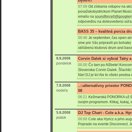
Bystrici
07:09
Od získania vstupov na akc
považskobystrickom Planet Music 
emailu na
soundforce0@googlem
odpoveďou na doleuvedenú súťaž
BASS 35 – kvalitná porcia d
00:46
Je september, čas open-air
sme pre Vás pripravili po bohatej
obľúbenú klubovú drum and bas
8.9.2008
Corvin Dalek si vybral Tatry 
pondelok
00:00
Čo tam po Alžbete! Koncom
Slovenska Corvin Dalek. Šľachti
Nie! DJ je to! Ale to všetci predsa 
7.9.2008
..::alternatívny priestor PO
nedeľa
08
06:21
Kežmarská PONORKA už šie
svojim programom. Klikaj, kukaj, do
5.9.2008
DJ Top Chart - Cole a.k.a. Hy
piatok
00:00
Cole aka Hyricz a jeho aug
Poprade na evente Disconnect. Je