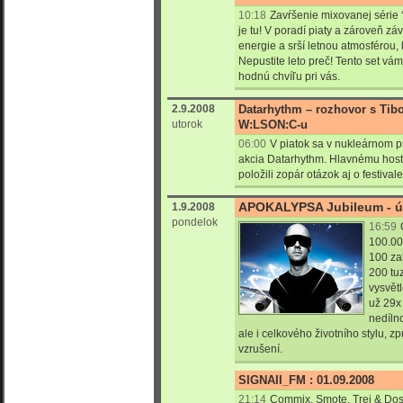
10:18
Zavŕšenie mixovanej série
je tu! V poradí piaty a zároveň záv
energie a srší letnou atmosférou, 
Nepustite leto preč! Tento set vá
hodnú chvíľu pri vás.
2.9.2008
Datarhythm – rozhovor s Tib
utorok
W:LSON:C-u
06:00
V piatok sa v nukleárnom 
akcia Datarhythm. Hlavnému hosť
položili zopár otázok aj o festival
APOKALYPSA Jubileum - ú
1.9.2008
pondelok
16:59
100.00
100 za
200 tu
vysvět
už 29x
nedílno
ale i celkového životního stylu, 
vzrušení.
SIGNAII_FM : 01.09.2008
21:14
Commix, Smote, Trei & Dos