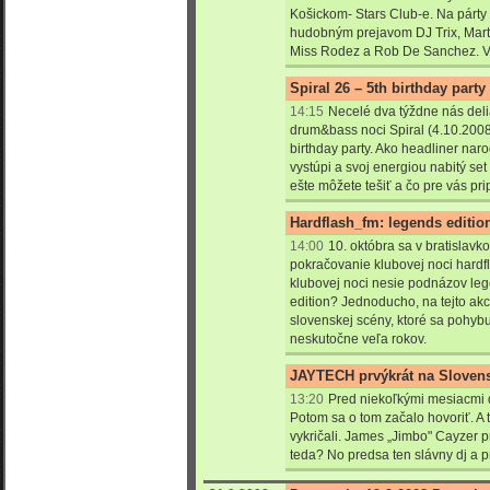
Košickom- Stars Club-e. Na párty
hudobným prejavom DJ Trix, Mart
Miss Rodez a Rob De Sanchez. Veď
Spiral 26 – 5th birthday part
14:15
Necelé dva týždne nás del
drum&bass noci Spiral (4.10.2008),
birthday party. Ako headliner nar
vystúpi a svoj energiou nabitý s
ešte môžete tešiť a čo pre vás prip
Hardflash_fm: legends edition
14:00
10. októbra sa v bratislav
pokračovanie klubovej noci hardf
klubovej noci nesie podnázov leg
edition? Jednoducho, na tejto akc
slovenskej scény, ktoré sa pohyb
neskutočne veľa rokov.
JAYTECH prvýkrát na Sloven
13:20
Pred niekoľkými mesiacmi 
Potom sa o tom začalo hovoriť. A
vykričali. James „Jimbo" Cayzer pr
teda? No predsa ten slávny dj a