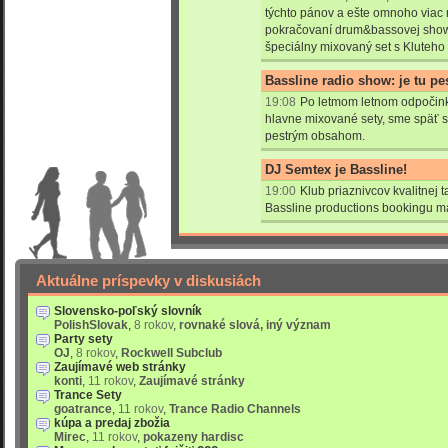
týchto pánov a ešte omnoho viac
pokračovaní drum&bassovej show
špeciálny mixovaný set s Kluteho
Bassline radio show: je tu pe
19:08
Po letmom letnom odpočink
hlavne mixované sety, sme späť s
pestrým obsahom.
DJ Semtex je Bassline!
19:00
Klub priaznivcov kvalitnej
Bassline productions bookingu má
Aktuálne príspevky v diskusiách
Slovensko-poľský slovník
PolishSlovak
,
8 rokov
,
rovnaké slová, iný význam
Party sety
OJ
,
8 rokov
,
Rockwell Subclub
Zaujímavé web stránky
konti
,
11 rokov
,
Zaujímavé stránky
Trance Sety
goatrance
,
11 rokov
,
Trance Radio Channels
kúpa a predaj zbožia
Mirec
,
11 rokov
,
pokazeny hardisc