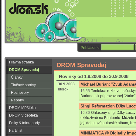
Prihlásenie:
Hlavná stránka
DROM Spravodaj
DROM Spravodaj
Novinky od 1.9.2008 do 30.9.2008
Články
30.9.2008
Michael Burian: "Zvuk Adam
Tlačové správy
utorok
16:55
Tentokrát rozhovor s česk
Rozhovory
Burianom k pripravovanej "žúrk
Reporty
Singl Reformation DJky Luccy
DROM MP3téka
16:36
Ohlášený singl DJky
Luccy
DROM Videotéka
exkluzivně na Beatportu. Můžete 
Fotky & fotoreporty
její debutové autorské album, kte
Partylist
MINIMATICA @ Digitally Impo