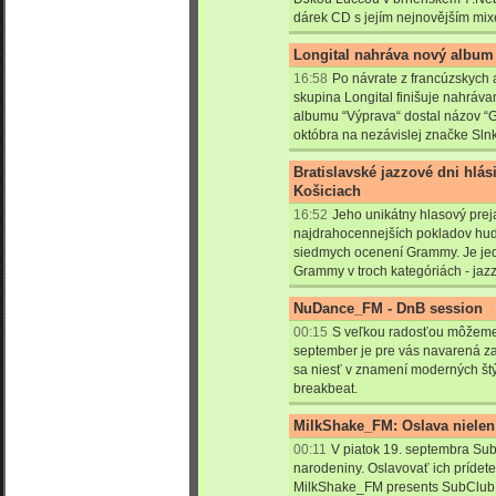
dárek CD s jejím nejnovějším mi
Longital nahráva nový album
16:58
Po návrate z francúzskych a
skupina Longital finišuje nahráv
albumu “Výprava“ dostal názov “G
októbra na nezávislej značke Sln
Bratislavské jazzové dni hlási
Košiciach
16:52
Jeho unikátny hlasový prej
najdrahocennejších pokladov hud
siedmych ocenení Grammy. Je jed
Grammy v troch kategóriách - jazz,
NuDance_FM - DnB session
00:15
S veľkou radosťou môžeme 
september je pre vás navarená za
sa niesť v znamení moderných št
breakbeat.
MilkShake_FM: Oslava nielen
00:11
V piatok 19. septembra Sub
narodeniny. Oslavovať ich prídete
MilkShake_FM presents SubClub 3