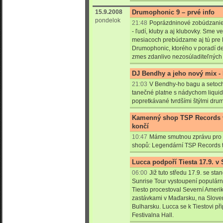
15.9.2008
Drumophonic 9 – prvé info
pondelok
21:48
Poprázdninové zobúdzanie 
- ľudí, kluby a aj klubovky. Sme v
mesiacoch prebúdzame aj tú pre K
Drumophonic, ktorého v poradí de
zmes zdanlivo nezosúladiteľných š
DJ Bendhy a jeho nový mix -
21:03
V Bendhy-ho bagu a setoch 
tanečné platne s nádychom liquid
popretkávané tvrdšími štýlmi dru
Kamenný shop TSP Records ve
končí
10:47
Máme smutnou zprávu pro 
shopů: Legendární TSP Records t
Lucca podpoří Tiesta 17.9. v 
06:00
Již tuto středu 17.9. se sta
Sunrise Tour vystoupení populárn
Tiesto procestoval Severní Ameri
zastávkami v Maďarsku, na Slovens
Bulharsku. Lucca se k Tiestovi při
Festivalna Hall.