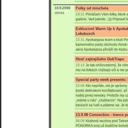
10.9.2008
Fotky od mischela
streda
19:31
Prinášam Vám fotky, ktoré 
galérie. Veď juknite ;-))) Pripravil 
Exkluzivní Warm Up k Apokal
Lekebusch
15:31
Apokalypsa team a klub Perp
kamenného party obchodu Amok-D
akce Apokalypsa přiváží do klub
Hosť zajtrajšieho DubTrapu
15:14
Je tak ohňovzdorný, že ním
mu na fotkách chýbajú oči a nie pr
Special party week presents:
15:06
Kto nepríde, nie je správny
tomto detinskom konštatovaní, až
našej prvej newsky. Pretože my u
„máme u nás“ „clubberov“. Na p
baviach sa ľudí a pýtame sa: Je to 
13.9.08 Connection - trance 
06:08
Klubová sezóna pod Tatrami
PONORKA svoj už tradične bohatý