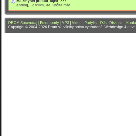
Ma zmysel prestať fajčiť ???
anding
,
12 rokov
,
Re: určite má!
DROM Spravodaj
|
Fotoreporty
|
MP3
|
Video
|
Partylist
|
DJs
|
Diskusie
|
Konta
Copyright © 2004-2026 Drom.sk, všetky práva vyhradené. Webdesign & dev