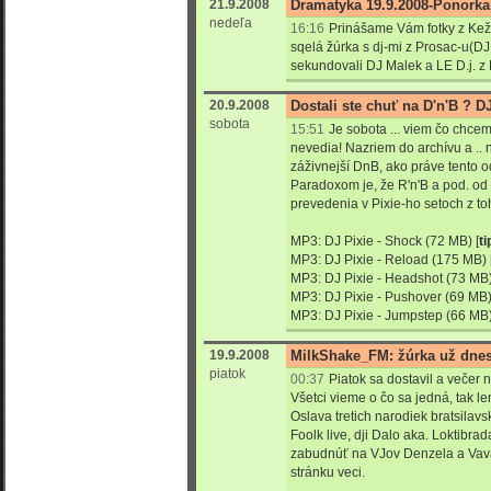
21.9.2008
Dramatyka 19.9.2008-Ponorka
nedeľa
16:16
Prinášame Vám fotky z Kež
sqelá žúrka s dj-mi z Prosac-u(D
sekundovali DJ Malek a LE D.j. z
20.9.2008
Dostali ste chuť na D'n'B ? DJ
sobota
15:51
Je sobota ... viem čo chcem 
nevedia! Nazriem do archívu a ..
záživnejší DnB, ako práve tento 
Paradoxom je, že R'n'B a pod. od
prevedenia v Pixie-ho setoch z toho
MP3:
DJ Pixie - Shock
(72 MB) [
t
MP3:
DJ Pixie - Reload
(175 MB) 
MP3:
DJ Pixie - Headshot
(73 MB)
MP3:
DJ Pixie - Pushover
(69 MB
MP3:
DJ Pixie - Jumpstep
(66 MB
19.9.2008
MilkShake_FM: žúrka už dnes
piatok
00:37
Piatok sa dostavil a večer
Všetci vieme o čo sa jedná, tak l
Oslava tretich narodiek bratsila
Foolk live, dji Dalo aka. Loktibr
zabudnúť na VJov Denzela a Vava,
stránku veci.