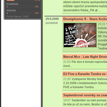
27%
okrem okrem hrania spolupodieľa a
breakbeat
môžete vypočuť pravidelne každ
2%
slovenského
Rádia_FM
...
dubstep
3%
Počet hlasov: 2492
Drumphonic 9 - Stars Koši
29.9.2008
pondelok
20:22
košick
Výkony
MC Dav
rozváš
Progg/
"nudnej
Marcel.Mcx - Late Night Drivin
21:53
Pár slov k tomuto najnovši
úvod...
DJ Five a Karaoke Tundra vo 
21:00
Vystúpenie Moniky Načeva, 
2.10.2008 v bratislavskom Subclub
FIVE a Karaoke Tundra.
Septembrové novinky na znač
18:07
September sa nám pomaly k
že leto je už za nami, školáci si u