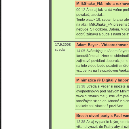
MilkShake_FM: info a rozhov
00:12
Áno, aj tak sa dá voľne prel
povaľač, asociál...
Tento piatok 19. septembra sa a
na akcii MilkShake_FM presents S
nebude. S Foolkom, Dalom, Milo
dobrú zábavu a bude s nami oslav
17.9.2008
Adam Beyer - Videorozhovor
streda
14:05
Švédský guru Adam Beyer n
fanouškům nabízíme ke shlédnutí 
zajímavé povídání doporučujeme i 
na toto video bude později směřo
vstupenky na listopadovou Apoka
Minimatica @ Digitally Import
13:38
Stredajší večer si môžete s
dvojhodinovky pod názvom Minimat
www.di.fm/minimal ), kde vám pre
tanečných skladieb. Mnohé z nic
reakcie boli viac než pozitívne.
Breeth otvorí party s Paul v
13:38
Ak aj vy patríte k tým, ktro
víkend vyraziť do Prahy aby si uži