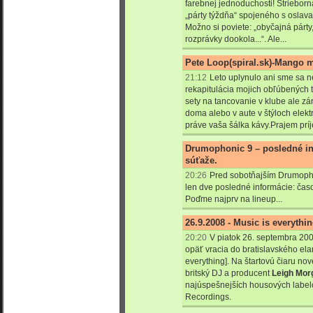
farebnej jednoduchosti! Striebor
„párty týždňa“ spojeného s oslava
Možno si poviete: „obyčajná párt
rozprávky dookola...“. Ale...
Pete Loop(spiral.sk)-Mango 
21:12
Leto uplynulo ani sme sa ne
rekapitulácia mojich obľúbených t
sety na tancovanie v klube ale z
doma alebo v aute v štýloch elekt
práve vaša šálka kávy.Prajem príj
Drumophonic 9 – posledné in
súťaže.
20:26
Pred sobotňajším Drumoph
len dve posledné informácie: čas
Poďme najprv na lineup...
26.9.2008 - Music is everyth
20:20
V piatok 26. septembra 200
opäť vracia do bratislavského ela
everything]. Na štartovú čiaru no
britský DJ a producent
Leigh Mor
najúspešnejších housových label
Recordings.