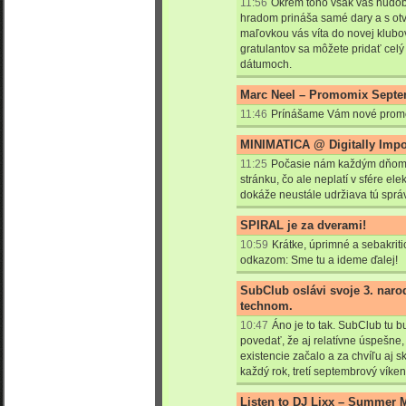
11:56
Okrem toho však váš hudob
hradom prináša samé dary a s ot
maľovkou vás víta do novej klub
gratulantov sa môžete pridať cel
dátumoch.
Marc Neel – Promomix Septe
11:46
Prínášame Vám nové promo
MINIMATICA @ Digitally Impor
11:25
Počasie nám každým dňom u
stránku, čo ale neplatí v sfére el
dokáže neustále udržiava tú správ
SPIRAL je za dverami!
10:59
Krátke, úprimné a sebakrit
odkazom: Sme tu a ideme ďalej!
SubClub oslávi svoje 3. nar
technom.
10:47
Áno je to tak. SubClub tu bu
povedať, že aj relatívne úspešne
existencie začalo a za chvíľu aj s
každý rok, tretí septembrový víke
Listen to DJ Lixx – Summer 