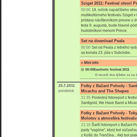
Sziget 2011: Festival otvorí P
00:00
19. ročník najväčšieho st
multikultúrneho festivalu Sziget v
prístavy návštevníkom presne o d
teda 9. augusta, bude hlavné pó
hudobníkovi menom Prince.
Set na download Peala
00:00
Set od Peala z letného vyd
sa konala 23. júla v Subclube.
» Mini info
00:00
Easthetic festival 2011
O necelé dva týždne sa na 
25.7.2011
Fotky z Bažant Pohody - San
pondelok
Micachu and The Shapes
21:35
Posledný fotoreport z fest
Santigold, We Have Band a Micac
Fotky z Bažant Pohody - Toky
Molotov a atmosféra festivalu
21:16
Ďalší fotoreport z Bažant 
party "vagóne", ktorý bol súčasť
z Košíc do Trenčína... Aký bol p