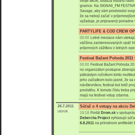
svoje akcie, uvádza vlastnú rádio
gramce. Na SIGNAll_FM FESTIVAL 
Savage, aby vám predviedol svoj
že sa nebojí začať v príjemnejšom
vyžaduje, je pripravený poriadne 
PARTYLIFE & COD CREW OP
00:00
Letné mesiace nám utekajú
väčšina zainteresovaných opäť hl
príjemných zážitkov z letných ope
Festival Bažant Pohoda 2011 
00:00
Festival Bažant Pohoda 201
no organizátori postupne zbierajú 
pätnástym ročníkom tohto multikul
jeho začiatkom bolo jasné, že sa 
návštevníkov, festival bol totiž prv
predstihu. K tomuto číslu treba pri
majú na festival vstup zdarma.
26.7.2011
Súťaž o 4 vstupy na akciu Deb
utorok
19:18
Portál
Drom.sk
v spoluprác
Debercha Project
vyhlasujú súťa
6.8.2011
na prírodnom amfiteátri