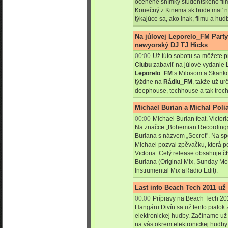
ocenené snímky študentského film
Konečný z Kinema.sk bude mať n
týkajúce sa, ako inak, filmu a hud
Na júlovej Leporelo_FM Party
newyorský DJ TJ Hicks
00:00
Už túto sobotu sa môžete p
Clubu
zabaviť na júlové vydanie
Leporelo_FM
s Milosom a Skank
týždne na
Rádiu_FM
, takže už ur
deephouse, techhouse a tak troch
Michael Burian a Michal Poli
00:00
Michael Burian feat. Victo
Na značce „Bohemian Recordings"
Buriana s názvem „Secret". Na spo
Michael pozval zpěvačku, která poc
Victoria. Celý release obsahuje č
Buriana (Original Mix, Sunday M
Instrumental Mix aRadio Edit).
Last info Beach Tech 2011 už 
00:00
Prípravy na Beach Tech 201
Hangáru Divín sa už tento piatok
elektronickej hudby. Začíname už 
na vás okrem elektronickej hudby