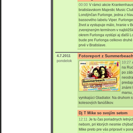
00:00
V rámci akcie Krankenhaus, 
bratislavskom Majestic Music Club
Londýnčan Furlonge, jedna z hla
bassového labelu Viper. Furlonge
život a vystupuje málo, hranie v B
zverejneným termínom v najbližš
okrem Furlonga vystúpi aj ďalší
bude pre Furlonga celkovo druhé
prvé v Bratislave.
Fotoreport z Summerbeach
4.7.2011
pondelok
10:27
na Rud
po záb
neodra
predajc
známi 
marsu,
vynikajúci Gladiator. Na druhom s
kolesových fanúšíkov.
Dj T Mike so svojím setom
12:11
Je tu čas poriadnych letnýc
nebom, pri ktorých nesmie chýbať
Mike preto pre vás pripravil v pora