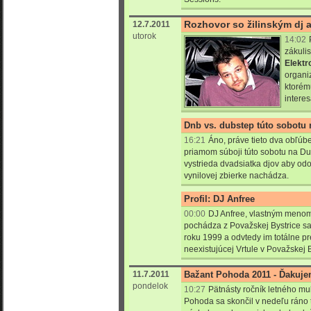
Rozhovor so žilinským dj
12.7.2011
utorok
14:02
zákulis
Elektr
organi
ktorém
intere
Dnb vs. dubstep túto sobotu n
16:21
Áno, práve tieto dva obľúb
priamom súboji túto sobotu na Du
vystrieda dvadsiatka djov aby odoh
vynilovej zbierke nachádza.
Profil: DJ Anfree
00:00
DJ Anfree, vlastným menom
pochádza z Považskej Bystrice sa 
roku 1999 a odvtedy im totálne p
neexistujúcej Vrtule v Považskej By
11.7.2011
Bažant Pohoda 2011 - Ďakuje
pondelok
10:27
Pätnásty ročník letného mul
Pohoda sa skončil v nedeľu ráno 