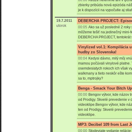
00:00
Keďže neleníme ani v týcht
zbierky pribúda nová epizóda náš
je k dispozícii na vypočutie aj stia
19.7.2011
DEBERCHA PROJECT: Episode
utorok
00:05
Ako sa už posledné 2 roky s
môžeme tešiť na jedinečný mini-fe
DEBERCHA PROJECT, tentokrát s p
Vinylized vol.1: Kompilácia 
hudby zo Slovenska!
00:04
Kedysi dávno, milý môj vnú
mamou počúvali vinylové platne. To
osemdesiatych rokoch ich však vy
walkmany a tieto neskôr ešte komp
sa to, mptrojky?
Benga - Smack Your Bitch Up 
00:00
Bengov výtvor, kde názov 
od Prodigy. Skvelé prevedenie v
videoklipe.Bengov výtvor, kde n
ten od Prodigy. Skvelé preveden
videoklipe.
MP3: Decibel 109 from Last J
00:00
Stodeviate vydanie relácie