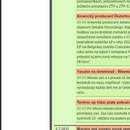
permanentkách, jednodňových líst
držiteľov preukazov ZŤP a ZŤP-S.
Americký producent Distorti
00:09
Americký producent James 
objavom Soluble Recordings. Nap
hudbou sa po prvýkrát zoznámil p
nespočetné množstvo parties v C
poprvýkrat vyskúšal až v roku 201
EP na Belgickej značke Coincide
roku remix na labeli Connaiseur
pribudol aj jeho nový release na 
Of Ours".
Yacube na download - Wavet
00:00
Mesiac jún a v poradí už d
tentokrát na moju maličkosť. Vybra
vychádzajú každý deň nie je ľahké
veľa....
Techno up hlási piate pokrač
00:00
Po dlhom období pôstu a n
prichádza zas. Zas nás zachváti 
vyvrcholí 22. októbra na piatom 
Macho má vonku nové rem
5.7.2011