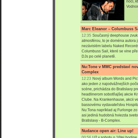
noci, k
Vodnom
Marc Eleanor – Columbuss Sa
12:35
Současný deephouse zvuk 
atmosférou, to je doména autora
nezávislém labelu Naked Record
Columbuss Sail, které se vine pře
DJs po celé planetě.
Nu:Tone v MMC predstaví nov
Complex
12:23
Nový album Words and Pictu
ako jeden z najodvážnejších poči
scéne, prichádza do Bratislavy pr
headlinerom sobotňajšej akcie K
Clube. Na Krankenhause, akcii 
bassovému vydavateľstvu Hospita
Nu:Tona napríklad aj Furlonge zo 
asi jediná hudobná hviezda sve
Bratislavy - B-Complex.
Nudance open air: Line up!
00:56
Už v sobotu o 16tej hodine