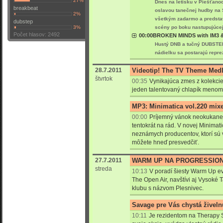
27%
Dnes na letisku v Piešťanoc
breakbeat
oslavou tanečnej hudby na 
2%
všetkým zadarmo a predstav
dubstep
3%
scény po boku nastupujúcej 
Počet hlasov: 2492
00:00
BROKEN MINDS with IM3 & 
Hustý DNB a tučný DUBSTEP s
nádielku sa postarajú repre
28.7.2011
Videotip! The TV Theme Med
štvrtok
00:35
Vynikajúca zmes z kolekcie 
jeden talentovaný chlapík meno
MP3: Minimatica vol.220 mixe
00:00
Príjemný vánok neokukanej 
tentokrát na rád. V novej Minimat
neznámych producentov, ktorí sú v
môžete hneď presvedčiť.
27.7.2011
WARM UP NA PROGRESSION 
streda
10:13
V poradí šiesty Warm Up ev
The Open Air, navštívi aj Vysoké 
klubu s názvom Plesnivec.
Savage pre Vás chystá živel
10:11
Je rezidentom na Therapy 