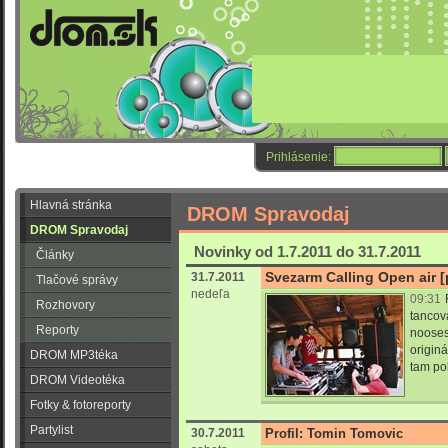
Prihlásenie:
Hlavná stránka
DROM Spravodaj
DROM Spravodaj
Novinky od 1.7.2011 do 31.7.2011
Články
Svezarm Calling Open air [
31.7.2011
Tlačové správy
nedeľa
09:31
Rozhovory
tancov
Reporty
nooses
origin
DROM MP3téka
tam po
DROM Videotéka
Fotky & fotoreporty
Partylist
30.7.2011
Profil: Tomin Tomovic