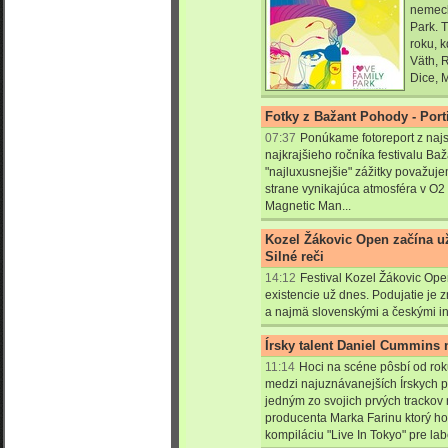
nemeck
Park. T
roku, 
Väth, 
Dice, M
Fotky z Bažant Pohody - Por
07:37
Ponúkame fotoreport z najs
najkrajšieho ročníka festivalu Ba
"najluxusnejšie" zážitky považuj
strane vynikajúca atmosféra v O2 s
Magnetic Man...
Kozel Žákovic Open začína u
Silné reči
14:12
Festival Kozel Žákovic Ope
existencie už dnes. Podujatie je
a najmä slovenskými a českými in
Írsky talent Daniel Cummins
11:14
Hoci na scéne pôsbí od ro
medzi najuznávanejších Írskych p
jedným zo svojich prvých track
producenta Marka Farinu ktorý ho
kompiláciu "Live In Tokyo" pre la