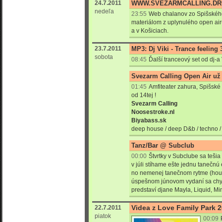
24.7.2011
WWW.SVEZARMCALLING.DR
nedeľa
23:55
Web chalanov zo Spišského
materiálom z uplynulého open airu
a v Košiciach.
23.7.2011
MP3: Dj Viki - Trance feeling 
sobota
08:45
Ďalší tranceový set od dj-a 
Svezarm Calling Open Air u
01:45
Amfiteater zahura, Spišské
od 14tej !
Svezarm Calling
Noosestroke.nl
Biyabass.sk
deep house / deep D&b / techno / 
Tanz/Bar @ Subclub
00:00
Štvrtky v Subclube sa tešia
v júli stíhame ešte jednu tanečnú
no nemenej tanečnom rytme (hou
úspešnom júnovom vydaní sa chyst
predstaví djane Mayla, Liquid, M
Videa z Love Family Park 
22.7.2011
piatok
00:09