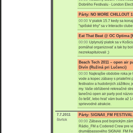
Dobrého Festivalu - London Electr
Párty: NO MORE CHILLOUT 1
00:00
V piatok 15.7 kedy sa konaj
"spišské trhy" sa v Interactiv clu
Eat That Beat @ OC Optima [
00:00
Uplynulý piatok sa v Košici
pomáhal organizovať a tak by bol
nezrekapitulovali ;)
Beach Tech 2011 – open air p
Divín (Ružiná pri Lučenci)
00:00
Najkrajšie obdobie roka je t
vode a kopec zábavy s priateľmi 
festivalov a hudobných zážitkov, j
my. Vaše obľúbené rekreačné stred
tanečnú open air party pod názv
čo tešiť, lebo hrať vám bude až 1
sprievodné atrakcie.
7.7.2011
Párty: SIGNAll_FM FESTIVAL
štvrtok
00:00
Zábava pod bojnickým zámk
Rádio_FM a Codered Crew pre vás
drum&bassového SIGNAll_FM Festi