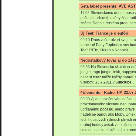
Seta label presents: AVE AS
11:08
Slovenskému deep house vy
počas uhorkovej sezóny. V poradí 
známejšieho tureckého producera
Dj Teef: Trance je o eufórii
09:10
Dnes večer otvorí svoje brá
trance-u! Party Euphorica vás bude
Teef, RiTic, Kizzah a NapheX.
Nedostatkový tovar aj do zás
08:53
Na Slovensku skutočne vzá
jungle, raga jungle, tekk, happyc
bass si teraz môže každý nabrať a
v sobotu
23.7.2011
v
Subclube...
4Elements - Radio_FM 22.07.
00:00
Aj dnes večer vám naštartu
prázdninového víkendu nadupan
upršanému počasiu, alebo práve 
nadelíme pánov ako Moby, Umek, 
tech housových rytmoch plných en
druhej hodiny avšak v oniečo za
setu od top izraelského dja a pro