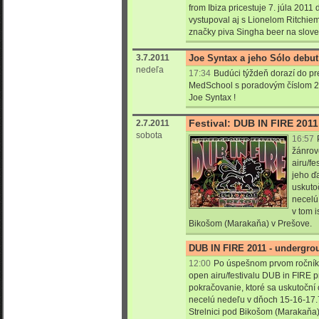
from Ibiza pricestuje 7. júla 2011 
vystupoval aj s Lionelom Ritchie
značky piva Singha beer na slove
3.7.2011
Joe Syntax a jeho Sólo debu
nedeľa
17:34
Budúci týždeň dorazí do pr
MedSchool s poradovým číslom 24
Joe Syntax !
Festival: DUB IN FIRE 2011
2.7.2011
sobota
16:57
žánrov
airu/f
jeho ď
uskuto
necelú
v tom i
Bikošom (Marakaňa) v Prešove.
DUB IN FIRE 2011 - undergrou
12:00
Po úspešnom prvom ročník
open airu/festivalu DUB in FIRE p
pokračovanie, ktoré sa uskutoční 
necelú nedeľu v dňoch 15-16-17.7
Strelnici pod Bikošom (Marakaňa)