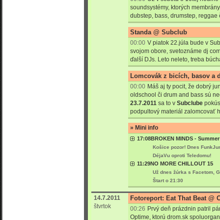
soundsystémy, ktorých membrány s
dubstep, bass, drumstep, reggae č
Standa @ Subclub
00:00
V piatok 22.júla bude v Sub
svojom obore, svetoznáme dj comb
ďalší DJs. Leto neleto, treba búch
Lomcovák z bicích, basov a 
00:00
Máš aj ty pocit, že dobrý ju
oldschool či drum and bass sú ne
23.7.2011
sa to v
Subclube
pokús
podpultový materiál zalomcovať 
» Mini info
17:08
BROKEN MINDS - Summer Ni
Košice pozor! Dnes FunkJun
DéjaVu oproti Teledomu!
11:29
NO MORE CHILLOUT 15
Už dnes žúrka s Facetom, 
Štart o 21:30
14.7.2011
Fotoreport: Eat That Beat @ 
štvrtok
00:26
Prvý deň prázdnin patril pár
Optime, ktorú drom.sk spoluorgan