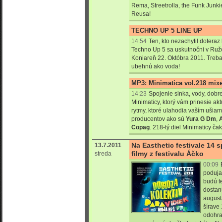
Rema, Streetrolla, the Funk Junki
Reusa!
TECHNO UP 5 LINE UP
14:54
Ten, kto nezachytil doteraz
Techno Up 5 sa uskutnočni v Ruž
Koniareň 22. Októbra 2011. Treba 
ubehnú ako voda!
MP3: Minimatica vol.218 mixe
14:23
Spojenie slnka, vody, dobre
Minimaticy, ktorý vám prinesie ak
rytmy, ktoré ulahodia vaším ušiam
producentov ako sú
Yura G Dm
,
Copag
. 218-tý diel Minimaticy ča
Na Easthetic festivale 14 s
13.7.2011
filmy z festivalu Áčko
streda
00:09
poduja
budú te
dostan
august
šírave
odohra