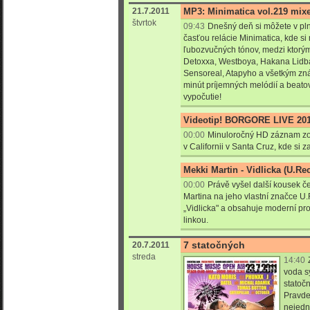
21.7.2011
MP3: Minimatica vol.219 mixe
štvrtok
09:43
Dnešný deň si môžete v pln
časťou relácie Minimatica, kde si 
ľubozvučných tónov, medzi ktorým
Detoxxa, Westboya, Hakana Lidba
Sensoreal, Atapyho a všetkým zn
minút príjemných melódií a beato
vypočutie!
Videotip! BORGORE LIVE 201
00:00
Minuloročný HD záznam zo 
v Californii v Santa Cruz, kde si 
Mekki Martin - Vidlicka (U.Re
00:00
Právě vyšel další kousek 
Martina na jeho vlastní značce U
„Vidlicka" a obsahuje moderní pr
linkou.
7 statočných
20.7.2011
streda
14:40
voda sy
statoč
Pravde
nejedn