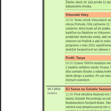
Ždaňe, ktorá 16. júla privíta 11 d
futbalového ihriska.
Vrbovské Vetry
00:00
Tento ročník Vrbovských ve
rok po Pohode, čiže začneme 11
zadarmo, ktorý bude až do piatku 
tradične na štadióne vo Vrbovom.T
priateľské stretnutia vedia, aké n
smerom na Prašník a aké to malo 
programu v roku 2011 vypúšťame.
dodržať bezpečnosť pri zábave v 
Profil: Tanya
00:00
DJane TANYA vlastným me
z malého veľkého mesta Trnava. 
dňa usmialo šťastie a vďaka Anf
útrob djingu a parties. Po asi ro
rôznych eventoch.
10.7.2011
DJ Sense na Soluble Session
nedeľa
11:06
Prvá oficiálna klubová no
labelu Soluble Recordings sa odo
Bratislavskom NuSpirit klube. Okr
odohrá svoj deephouseový mix v