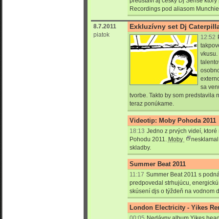
predstaví aj český Dj Sense ktor
Recordings pod aliasom Munchie
Exkluzívny set Dj Caterpill
8.7.2011
piatok
12:52
takpov
vkusu.
talento
osobno
extern
sa venu
tvorbe. Takto by som predstavila 
teraz ponúkame.
Videotip: Moby Pohoda 2011
18:13
Jedno z prvých videí, ktoré
Pohodu 2011.
Moby
nesklamal
skladby.
Summer Beat 2011
11:17
Summer Beat 2011 s podná
predpovedal strhujúcu, energick
skúsení djs o týždeň na vodnom di
London Electricity - Yikes R
00:05
Nedávny album Yikes headl