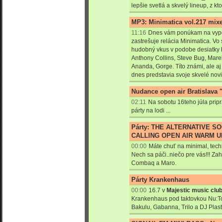
lepšie svetlá a skvelý lineup, z kto
MP3: Minimatica vol.217 mixe
11:16
Dnes vám ponúkam na vypoču
zastrešuje relácia Minimatica. V
hudobný vkus v podobe desiatky h
Anthony Collins, Steve Bug, Mar
Ananda, Gorge. Títo známi, ale a
dnes predstavia svoje skvelé nov
Nudance open air Bratislava "
02:11
Na sobotu 16teho júla prip
párty na lodi ...
Párty: THE ALTERNATIVE SO
CALLING OPEN AIR WARM U
00:00
Máte chuť na minimal, tec
Nech sa páči..niečo pre vás!!! Z
Combaq a Maro.
Párty Krankenhaus
00:00
16.7 v
Majestic music clu
Krankenhaus pod taktovkou Nu:To
Bakulu, Gabanna, Trilo a DJ Plast