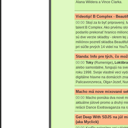
Alana Wildera a Vince Clarka.
Videotip! B Complex - Beautif
00:00
Stojí za to byť pripravený,
talent B Complex. Ako prvému sl
podarilo prekonať hranico miliono
sú dve verzie skladby - okrem tej 
miliónov pozretí skladba Beautif
pri súčte prvých 14 videí na YouTub
Standa: Info pre tých, čo mo
00:00
Toky
(Rumenige)
, Loktibr
alebo samostatne, fungujú na sv
roku 1998. Svoje vlastné veci vyd
digitálne hlavne na domácich zna
Palicavonzvreca, Olga+Jozef, Nu
Macho má nove mixované se
00:00
Macho ponúka dva nové mi
aktuálne júlové promo a druhý min
relácii Dance Exxtravaganza na r
Get Deep With SDJS na júl m
(aka Myclick)