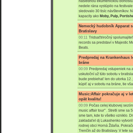
následnou ekumenickou bohosluž
nedele rána vystúpilo na festival
sledovalo 30 tisíc návštevníkov. N
kapacity ako
Moby, Pulp, Portish
Nemecký hudobník Apparat sa 
Bratislavy
00:11
Tridsaťtriročný spolumajite
records sa predstaví v Majestic M
Beats.
Predpredaj na Krankenhaus l
bráne
00:09
Predpredaj vstupeniek na 
uskutoční už túto sobotu v bratis
bude prebiehať len do utorka 12. j
kúpiť aj v sobotu na bráne, tie vš
Music:Affair pokračuje aj v le
opät kvalitu!
00:09
Počas celej klubovej sezóny
music affair tour" . Stretli sme sa
sme tam, kde to všetko vzniklo. Drž
zakladaťel dj Lukashenko vytvoril
rodnej obci Horná Ždaňa. Pokračo
Trenčín až do Bratislavy. V lete s