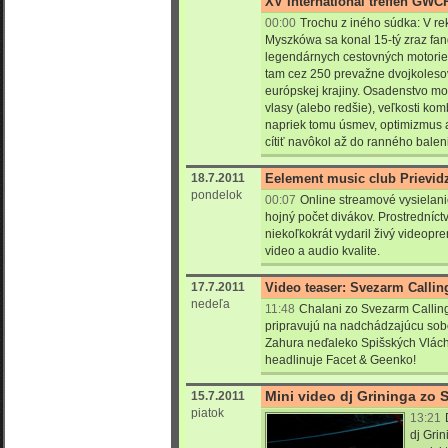
XV International treffen GWC
00:00
Trochu z iného súdka: V re
Myszkówa sa konal 15-tý zraz fan
legendárnych cestovných motorie
tam cez 250 prevažne dvojkolesov
európskej krajiny. Osadenstvo mo
vlasy (alebo redšie), veľkosti kom
napriek tomu úsmev, optimizmus a
cítiť navôkol až do ranného balen
18.7.2011
Eelement music club Prievidz
pondelok
00:07
Online streamové vysielanie
hojný počet divákov. Prostredníct
niekoľkokrát vydaril živý videopr
video a audio kvalite.
17.7.2011
Video teaser: Svezarm Callin
nedeľa
11:48
Chalani zo Svezarm Calling
pripravujú na nadchádzajúcu sobo
Zahura neďaleko Spišských Vlách
headlinuje Facet & Geenko!
Mini video dj Grininga zo 
15.7.2011
piatok
13:21
dj Grin