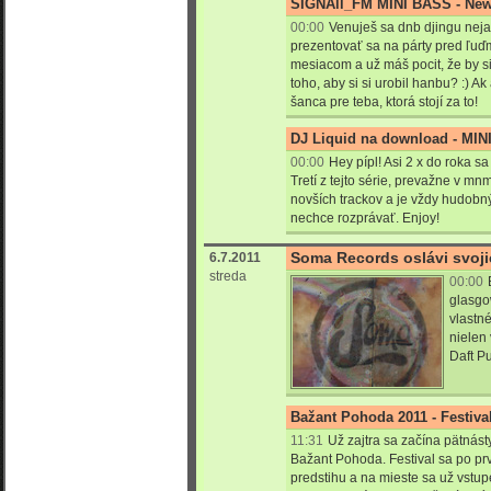
SIGNAll_FM MINI BASS - New
00:00
Venuješ sa dnb djingu neja
prezentovať sa na párty pred ľuďm
mesiacom a už máš pocit, že by si
toho, aby si si urobil hanbu? :) Ak á
šanca pre teba, ktorá stojí za to!
DJ Liquid na download - MI
00:00
Hey pípl! Asi 2 x do roka sa
Tretí z tejto série, prevažne v mn
novších trackov a je vždy hudob
nechce rozprávať. Enjoy!
Soma Records oslávi svoj
6.7.2011
streda
00:00
glasgo
vlastn
nielen 
Daft Pu
Bažant Pohoda 2011 - Festival
11:31
Už zajtra sa začína pätnásty
Bažant Pohoda. Festival sa po prvý
predstihu a na mieste sa už vstup