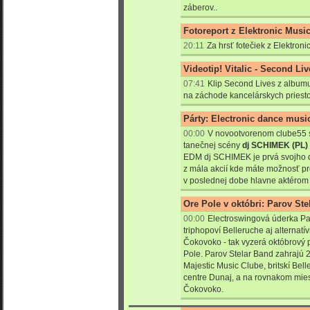
záberov..
Fotoreport z Elektronic Mus
20:11
Za hrsť fotečiek z Elektron
Videotip! Vitalic - Second Liv
07:41
Klip Second Lives z albumu
na záchode kancelárskych priest
Párty: Electronic dance musi
00:00
V novootvorenom clube55 s
tanečnej scény
dj SCHIMEK (PL)
EDM dj SCHIMEK je prvá svojho d
z mála akcií kde máte možnosť pre
v poslednej dobe hlavne aktérom v
Ore Pole v októbri: Parov Ste
00:00
Electroswingová úderka Pa
triphopoví Belleruche aj alterna
Čokovoko - tak vyzerá októbrový
Pole. Parov Stelar Band zahrajú 2
Majestic Music Clube, britskí Bel
centre Dunaj, a na rovnakom miest
Čokovoko.