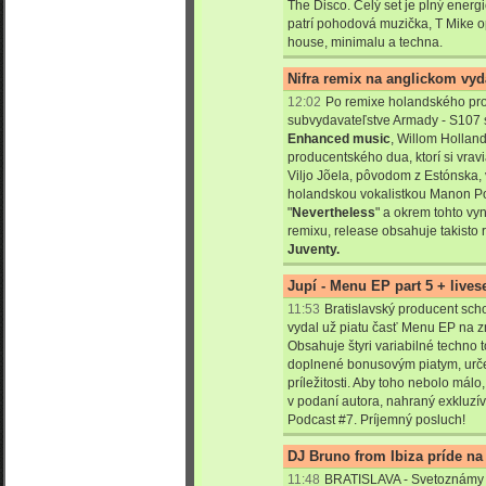
The Disco. Celý set je plný energie
patrí pohodová muzička, T Mike op
house, minimalu a techna.
Nifra remix na anglickom vy
12:02
Po remixe holandského pro
subvydavateľstve Armady - S107 
Enhanced music
, Willom Hollan
producentského dua, ktorí si vrav
Viljo Jõela, pôvodom z Estónska, 
holandskou vokalistkou Manon Po
"
Nevertheless
" a okrem tohto vy
remixu, release obsahuje takisto 
Juventy.
Jupí - Menu EP part 5 + live
11:53
Bratislavský producent sc
vydal už piatu časť Menu EP na z
Obsahuje štyri variabilné techno t
doplnené bonusovým piatym, urč
príležitosti. Aby toho nebolo málo
v podaní autora, nahraný exkluzí
Podcast #7. Príjemný posluch!
DJ Bruno from Ibiza príde na
11:48
BRATISLAVA - Svetoznámy 