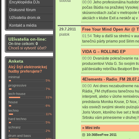
sobota
Encyklopédia DJs
00:00
Jeho profesionálna hudobná
počas štúdia na pražskej Vysokej
Diskusné fórum
skúsenostiach začal v metropole
Užívatelia drom.sk
akciách v klube Exit a neskôr aj 
Kontakt a média
29.7.2011
Free Your Mind Open Air @ 
piatok
01:54
Toky a ďalší sa stretnú v a
Užívatelia on-line:
tanečnú párty priamo pod šírim 
On-line celkom:
0
Chceš si vytvoriť účet?
VIDA G – ROLLING EP
00:00
Dvanáste pokračovanie na
Anketa
producentovi Vida G. So svojim t
Aký štýl elektronickej
päťdesiatky rebríčka Beatport Bre
hudby preferujete?
minimal
4Elements - Radio_FM 28.07.
5%
progressive
00:00
Ani dnes nezabudneme našt
7%
Rádia_FM chytľavou tanečnou hud
tech-house
interpreti, alebo v úlohe remixér
31%
predstavia Monika Kruse, D Nox, 
house
6%
vás osvieži svojimi skvelo pulzu
techno
Joris Voorn, ktorého live set z fe
11%
Srbsku vám prinesieme v druhej 
hard techno
5%
schranz
» Mini info
2%
10:36
BeeFree 2011
drum and bass