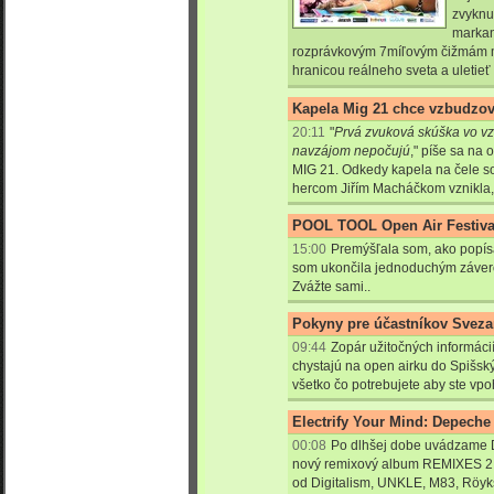
zvyknu
markan
rozprávkovým 7míľovým čižmám 
hranicou reálneho sveta a uletieť 
Kapela Mig 21 chce vzbudzov
20:11
"
Prvá zvuková skúška vo vz
navzájom nepočujú
," píše sa na 
MIG 21. Odkedy kapela na čele 
hercom Jiřím Macháčkom vznikla, 
POOL TOOL Open Air Festiva
15:00
Premýšľala som, ako popísa
som ukončila jednoduchým záverom
Zvážte sami..
Pokyny pre účastníkov Sveza
09:44
Zopár užitočných informácií 
chystajú na open airku do Spišsk
všetko čo potrebujete aby ste vpoho
Electrify Your Mind: Depeche
00:08
Po dlhšej dobe uvádzame 
nový remixový album REMIXES 2 
od Digitalism, UNKLE, M83, Röyks