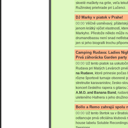
skvelé maškrty na grile, veľa tek
Ružinskej priehrade pri Lučenci.
DJ Marky v piatok v Prahe!
00:00
Věčně usměvavý, přátelský,
jenom krátký výčet vlastností, kte
Markyho. Přestože někdo může nam
drumandbassu není snad netřeba n
jen si jeho biografii trochu přip
Camping Rudava: Ladies Night
Prvá záhorácka Garden party 
00:00
Už tento piatok sa uskuto
Rudava pri Malých Levároch prvé
na Rudave
, ktoré prinesie počas 
rôzne športové turnaje otvorené 
stretnutie karavanistov, česko-slo
koncert českého rapera s gitarou
A.M.O. and Banana Band
, rudav
uleteného Hafnera s jeho družino
Bollo a Remo zahrajú spolu 
00:00
Už tento štvrtok sa v Brati
odtancuje prvá oficiálna klubov
house labelu Soluble Recordings
Sessions.