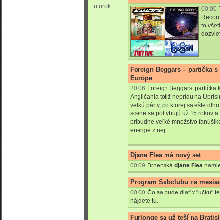
utorok
00:00
Record
to všet
dozviet
Foreign Beggars – partička s
Európe
20:06
Foreign Beggars, partička k
Angličania totiž neprídu na Upris
veľkú párty, po ktorej sa ešte d
scéne sa pohybujú už 15 rokov a
pribudne veľké množstvo fanúšiko
energie z nej.
Djane Flea má nový set
00:09
Brnenská
djane Flea
namieš
Program Subclubu na mesiac
00:00
Čo sa bude diať v "učku" t
nájdete tu.
Furlonge sa už teší na Brati