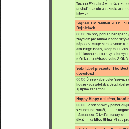
Techno.FM najmä v letných rytmoc
príchuťou acidu a zaznelo aj zo
hitoviek.
Signall_FM festival 2011: LSB
Bojniciach!
00:00
Na prvý pohľad nenápadný,
zmyslom pre humor v sebe skrýv
nápadov. Miluje samplovanie a je
ako Bingo Beats, Deep Soul Musi
robí krásnu hudbu a vy si ho vyp
ročníku drum&bassového SIGNAl
Seta label presents: The Best 
download
00:00
Šiesta výberovka "najväčší
house vydavateľstva Seta label je
aj úplne zadarmo!!!
Happy Hippy a slečna, ktorá 
00:00
Za ten správny pomer origin
v Subclube
zaručí jeden z najpov
-
Spaceant
. O tvrdšie nátury sa 
divožienka
Miss
Shina
. Viac v prof