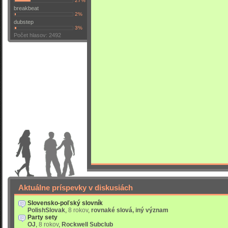
27%
breakbeat
2%
dubstep
3%
Počet hlasov: 2492
Aktuálne príspevky v diskusiách
Slovensko-poľský slovník
PolishSlovak
,
8 rokov
,
rovnaké slová, iný význam
Party sety
OJ
,
8 rokov
,
Rockwell Subclub