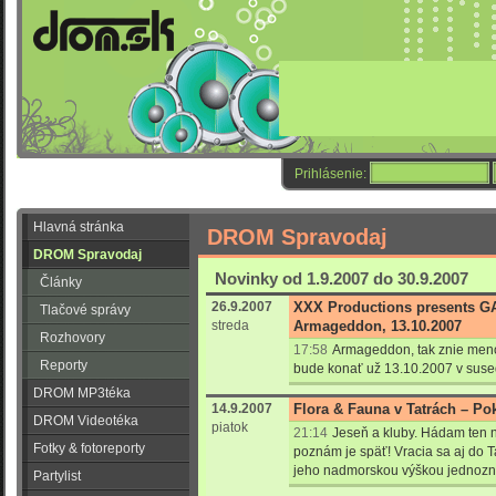
Prihlásenie:
Hlavná stránka
DROM Spravodaj
DROM Spravodaj
Novinky od 1.9.2007 do 30.9.2007
Články
26.9.2007
XXX Productions presents 
Tlačové správy
streda
Armageddon, 13.10.2007
Rozhovory
17:58
Armageddon, tak znie meno
Reporty
bude konať už 13.10.2007 v sus
DROM MP3téka
14.9.2007
Flora & Fauna v Tatrách – Po
DROM Videotéka
piatok
21:14
Jeseň a kluby. Hádam ten n
Fotky & fotoreporty
poznám je späť! Vracia sa aj do Ta
jeho nadmorskou výškou jednozn
Partylist