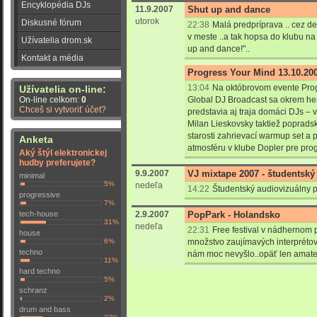
Encyklopédia DJs
11.9.2007
Shut up and dance
utorok
Diskusné fórum
22:38
Malá predpríprava .. cez d
v meste ..a tak hopsa do klubu na
Užívatelia drom.sk
up and dance!"..
Kontakt a média
Progress Your Mind 13.10.20
13:04
Na októbrovom evente Prog
Užívatelia on-line:
On-line celkom:
0
Global DJ Broadcast sa okrem he
Chceš si vytvoriť účet?
predstavia aj traja domáci DJs – 
Milan Lieskovsky taktiež poprads
starosti zahrievací warmup set a p
Anketa
atmosféru v klube Dopler pre pro
Aký štýl elektronickej
hudby preferujete?
9.9.2007
VJ mixtape 2007 - študentský
minimal
5%
nedeľa
14:22
Študentský audiovizuálny p
progressive
7%
tech-house
2.9.2007
PopPark - Holandsko
31%
nedeľa
22:31
Free festival v nádhernom
house
6%
množstvo zaujímavých interprétov
techno
nám moc nevyšlo..opäť len amate
11%
hard techno
5%
schranz
2%
drum and bass