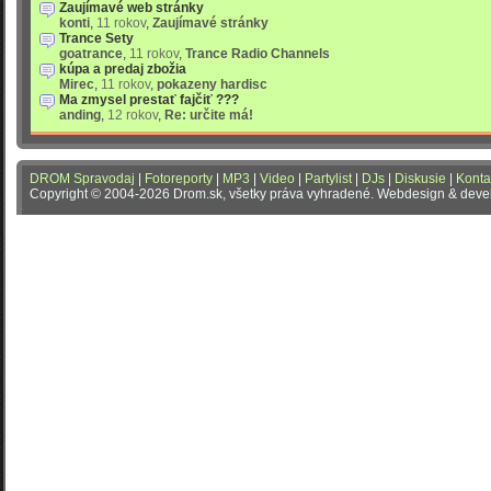
Zaujímavé web stránky
konti
,
11 rokov
,
Zaujímavé stránky
Trance Sety
goatrance
,
11 rokov
,
Trance Radio Channels
kúpa a predaj zbožia
Mirec
,
11 rokov
,
pokazeny hardisc
Ma zmysel prestať fajčiť ???
anding
,
12 rokov
,
Re: určite má!
DROM Spravodaj
|
Fotoreporty
|
MP3
|
Video
|
Partylist
|
DJs
|
Diskusie
|
Konta
Copyright © 2004-2026 Drom.sk, všetky práva vyhradené. Webdesign & dev