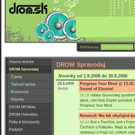
Prihlásenie:
Hlavná stránka
DROM Spravodaj
DROM Spravodaj
Novinky od 1.9.2006 do 30.9.2006
Články
28.9.2006
Progress Your Mind @ 13.10.
Tlačové správy
štvrtok
Sound of Elusive!
Rozhovory
16:19
Vďaka Slovenskej sporiteľn
Reporty
akcie, vám klub Dopler ponúkne 1
Progress Your Mind.
DROM MP3téka
DROM Videotéka
Noisecut: Nie tak obyčajná ka
Fotky & fotoreporty
14:14
Boli v Trenčíne, boli v Popra
Čechách a Rakúsku. Majú aj albu
Partylist
vystupujú a hrajú ich, celkom úspe