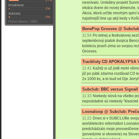
27%
nesnívalo. Unikátny projekt Sunri
breakbeat
otvára dvere do novej dimenzie, v 
2%
Akcia, ktorá určite mnohým splní i
dubstep
3%
najsilnejší line up aký kedy v Koši
Počet hlasov: 2492
BenePop Grooves @ Subclub: 
11:54
Po letnej a festivalovej se
septembrový piatok dvojica Benc
kolekciu jeseň-zima so svojou r
Grooves.
Tracklisty CD APOKALYPSA V
11:41
Každý si už jistě mohl vši
již po páté zdarma rozdávat CD k
2x 1000 ks, a to buď od Dje Jerry
Subclub: BBC verzus Signall
11:33
Niekedy slová na všetko je
nepodstatné sú niekedy "klasické 
Loonaloop @ Subclub: Prečo
11:22
Dnes si v SUBCLUBe svoju 
world/electro reformátori Loonalo
predchádzalo moje presvedčenie o
(povedzme si otvorene) na Sloven