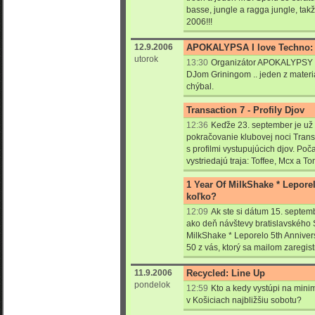
basse, jungle a ragga jungle, takž
2006!!!
12.9.2006
APOKALYPSA I love Techno: 
utorok
13:30
Organizátor APOKALYPSY I 
DJom Griningom .. jeden z materiá
chýbal.
Transaction 7 - Profily Djov
12:36
Keďže 23. september je už 
pokračovanie klubovej noci Trans
s profilmi vystupujúcich djov. Poč
vystriedajú traja: Toffee, Mcx a 
1 Year Of MilkShake * Lepore
koľko?
12:09
Ak ste si dátum 15. septem
ako deň návštevy bratislavského 
MilkShake * Leporelo 5th Annivers
50 z vás, ktorý sa mailom zaregistr
11.9.2006
Recycled: Line Up
pondelok
12:59
Kto a kedy vystúpi na mini
v Košiciach najbližšiu sobotu?