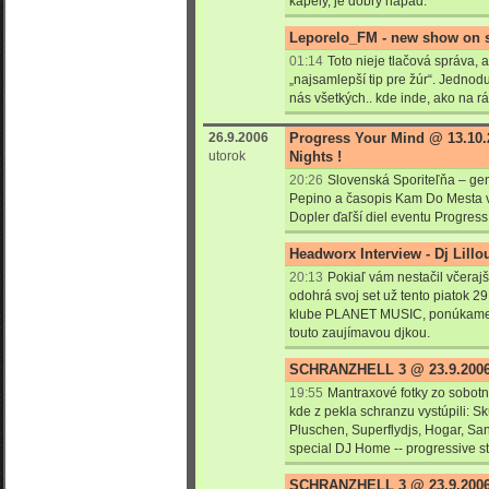
kapely, je dobrý nápad.
Leporelo_FM - new show on 
01:14
Toto nieje tlačová správa, 
„najsamlepší tip pre žúr“. Jednod
nás všetkých.. kde inde, ako na 
26.9.2006
Progress Your Mind @ 13.10.2
utorok
Nights !
20:26
Slovenská Sporiteľňa – gen
Pepino a časopis Kam Do Mesta v
Dopler ďaľší diel eventu Progress
Headworx Interview - Dj Lillo
20:13
Pokiaľ vám nestačil včerajš
odohrá svoj set už tento piatok 2
klube PLANET MUSIC, ponúkame 
touto zaujímavou djkou.
SCHRANZHELL 3 @ 23.9.2006
19:55
Mantraxové fotky zo sobotn
kde z pekla schranzu vystúpili: Sk
Pluschen, Superflydjs, Hogar, San
special DJ Home -- progressive s
SCHRANZHELL 3 @ 23.9.200