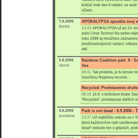
kráčať inak ako tí ostatní, sa opä
očiam..
7.9.2006
APOKALYPSA spustila svoj we
štvrtok
14:43
APOKALYPSA už po 24. krát 
edíci I love Techno! Na webe náj
roku 1999 aj množstvo záznamov 
predchadzajúcich vydaní, odkazy 
atď.
5.9.2006
Rainbow Coalition part. 9 - 
utorok
Ves
08:41
Tak priatelia, je tu koniec l
hlavičkou Raybeny records...
Recycled: Predstavenie druhe
08:19
16.9. v košickom klube Sta
"Recycled", predstavuje ďalších ú
4.9.2006
Park is not dead - 9.9.2006 -
pondelok
13:37
Už najbližšiu sobotu sa v T
ktorú každoročne radi navštevujem
dead“ nebude len o gitarách, pivku