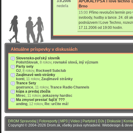
3.9.2006
APOKALYPSA I love techno @
nedeľa
Brno
15:00
Přímo revoluční termín pro v
svobody, hudby a tance. 24. díl a
podnázvem I Love Techno, rozezn
17.11.2006 od 19:00 hodin.
Aktuálne príspevky v diskusiách
Slovensko-poľský slovník
PolishSlovak
,
8 rokov
,
rovnaké slová, iný význam
Party sety
OJ
,
8 rokov
,
Rockwell Subclub
Zaujímavé web stránky
konti
,
11 rokov
,
Zaujímavé stránky
Trance Sety
goatrance
,
11 rokov
,
Trance Radio Channels
kúpa a predaj zbožia
Mirec
,
11 rokov
,
pokazeny hardisc
Ma zmysel prestať fajčiť ???
anding
,
12 rokov
,
Re: určite má!
DROM Spravodaj
|
Fotoreporty
|
MP3
|
Video
|
Partylist
|
DJs
|
Diskusie
|
Konta
Copyright © 2004-2026 Drom.sk, všetky práva vyhradené. Webdesign & dev