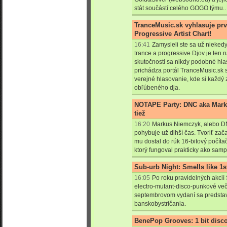
stát součástí celého GOGO týmu..
TranceMusic.sk vyhlasuje prv
Progressive Artist Chart!
16:41
Zamysleli ste sa už nieked
trance a progressive Djov je ten 
skutočnosti sa nikdy podobné hla
prichádza portál TranceMusic.sk 
verejné hlasovanie, kde si každý 
obľúbeného dja.
NOTAPE Party: DNC aka Mark
tiež
16:20
Markus Niemczyk, alebo DN
pohybuje už dlhší čas. Tvoriť zač
mu dostal do rúk 16-bitový počíta
ktorý fungoval prakticky ako sampl
Sub-urb Night: Smells like 1s
16:05
Po roku pravidelných akcií 
electro-mutant-disco-punkové več
septembrovom vydaní sa predstav
banskobystričania.
BenePop Grooves: 1 bit disc