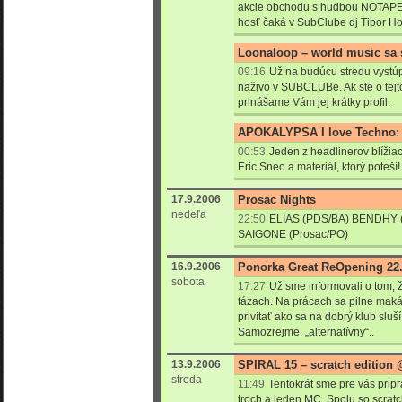
akcie obchodu s hudbou NOTAPE. 
hosť čaká v SubClube dj Tibor Ho
Loonaloop – world music sa 
09:16
Už na budúcu stredu vystú
naživo v SUBCLUBe. Ak ste o tejt
prinášame Vám jej krátky profil.
APOKALYPSA I love Techno: 
00:53
Jeden z headlinerov blížiac
Eric Sneo a materiál, ktorý poteší!
17.9.2006
Prosac Nights
nedeľa
22:50
ELIAS (PDS/BA) BENDHY (
SAIGONE (Prosac/PO)
16.9.2006
Ponorka Great ReOpening 22.
sobota
17:27
Už sme informovali o tom, ž
fázach. Na prácach sa pilne maká
privítať ako sa na dobrý klub sluš
Samozrejme, „alternatívny“..
13.9.2006
SPIRAL 15 – scratch edition
streda
11:49
Tentokrát sme pre vás pripra
troch a jeden MC. Spolu so scra