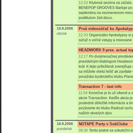
12:23
Klubová sezóna sa začala.
BENEPOP GROOVES štartuje po le
septembra na nezmenenom miest
podtitulom 1bit disco..
19.9.2006
Prvá videosúťaž ku Apokalyp
utorok
12:33
Organizátor Apokalypsy si 
súťaž o voľné vstupy a mixované s
HEADWORX 9 pres. actual top
12:17
Po dvojmesačnej prestávke 
pravidelným klabingom Headworx, 
krát. K tejto príležitosti zverejňu
sa môžete všetci tešiť ak zavítate
považsko.bystrického klubu Plane
Transaction 7 - last info
11:54
Konečne je tu už víkend a 
akcie Transaction. Keďže akcia j
posledné dôležité informácie a l
pozývame do klubu Radical vychu
našich skvelých djov.
18.9.2006
NOTAPE Party v SubClube
pondelok
09:36
Tento piatok sa uskutoční 