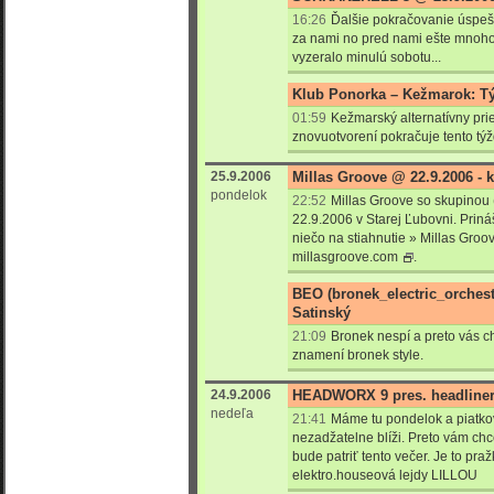
16:26
Ďalšie pokračovanie úsp
za nami no pred nami ešte mnoho
vyzeralo minulú sobotu...
Klub Ponorka – Kežmarok: T
01:59
Kežmarský alternatívny pr
znovuotvorení pokračuje tento tý
25.9.2006
Millas Groove @ 22.9.2006 - k
pondelok
22:52
Millas Groove so skupinou 
22.9.2006 v Starej Ľubovni. Prin
niečo na stiahnutie »
Millas Groove
millasgroove.com
.
BEO (bronek_electric_orchest
Satinský
21:09
Bronek nespí a preto vás c
znamení bronek style.
24.9.2006
HEADWORX 9 pres. headliner 
nedeľa
21:41
Máme tu pondelok a piatk
nezadžatelne blíži. Preto vám chce
bude patriť tento večer. Je to pra
elektro.houseová lejdy LILLOU