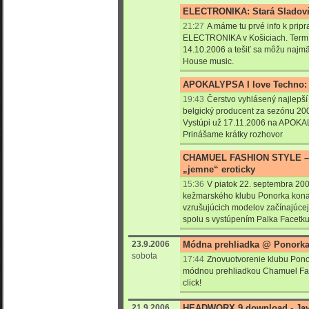
ELECTRONIKA: Stará Sladovň
21:27
A máme tu prvé info k pri
ELECTRONIKA v Košiciach. Termín
14.10.2006 a tešiť sa môžu najmä 
House music.
APOKALYPSA I love Techno: 
19:43
Čerstvo vyhlásený najlepší
belgický producent za sezónu 2
Vystúpi už 17.11.2006 na APOKAL
Prinášame krátky rozhovor
CHAMUEL FASHION STYLE – e
„jemne“ eroticky
15:36
V piatok 22. septembra 200
kežmarského klubu Ponorka kona
vzrušujúcich modelov začínajúcej 
spolu s vystúpením Palka Facetku
23.9.2006
Módna prehliadka @ Ponork
sobota
17:44
Znovuotvorenie klubu Pono
módnou prehliadkou Chamuel Fash
click!
21.9.2006
HEADWORX 9 download - Jay 