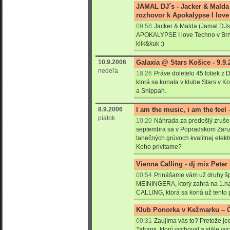
JAMAL DJ´s - Jacker & Malda 
rozhovor k Apokalypse I love
09:58
Jacker & Malda (Jamal DJs)
APOKALYPSE I love Techno v Brne
klik&kuk :)
10.9.2006
Galaxia @ Stars Košice - 9.9.
nedeľa
18:26
Práve doletelo 45 fotiek z 
ktorá sa konala v klube Stars v K
a Snippah.
8.9.2006
I am the music, i am the feel 
piatok
10:20
Náhrada za predošlý zrušen
septembra sa v Popradskom Zanz
tanečných grúvoch kvalitnej elekt
Koho privítame?
Vienna Calling - dj mix Peter
00:54
Prinášame vám už druhy šp
MEININGERA, ktorý zahrá na 1.n
CALLING, ktorá sa koná už tento
Klub Ponorka v Kežmarku – Č
00:31
Zaujíma vás to? Pretože jed
Tatrami, ktorý vychoval a stále vy