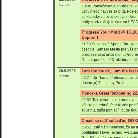
štvrtok
13:08
Pokračovanie obľúbenej klu
vždy niečo navyše sa blíži. Posl
sa klasicky v považskobystrick
párty s prízvučným názvom HE
Progress Your Mind @ 13.10.
Dopleri !
11:50
Slovenská Sporiteľňa - gene
časopis Kam Do Mesta pre vás pri
progressive&trance night „Progres
Dopler ponúkne 13. októbra opäť 
20.9.2006
I am the music, i am the feel 
streda
23:27
Dji Tlama, Profesor a rezid
dusno ;o) Fotoze by Profa!
Ponorka Great ReOpening 22.
22:52
Tak, otvorenie je pred dve
všetko potrebné. Piatok Vás pote
zgustnú, dušu pohladí.. bude ňou
Chceš sa stáť súčasťou GO-
16:52
Jistě Vám neuniklo, že na 
podtitulem I love Techno, vystoupí
Gold&Silver (websound.eu) a jeji