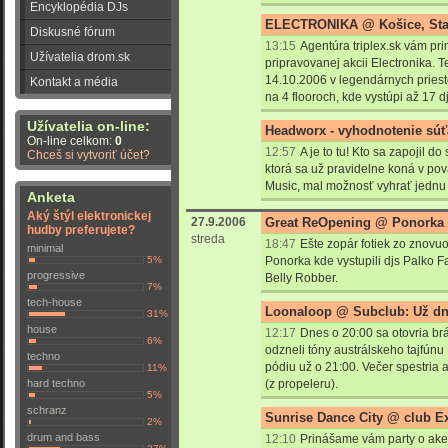
Encyklopédia DJs
ELECTRONIKA @ Košice, Stará
Diskusné fórum
13:15
Agentúra triplex.sk vám pri
Užívatelia drom.sk
pripravovanej akcii Electronika. 
14.10.2006 v legendárnych priest
Kontakt a média
na 4 flooroch, kde vystúpi až 17 dj
Užívatelia on-line:
Headworx - vyhodnotenie súť
On-line celkom:
0
12:57
A je to tu! Kto sa zapojil 
Chceš si vytvoriť účet?
ktorá sa už pravidelne koná v po
Music, mal možnosť vyhrať jednu
Anketa
Aký štýl elektronickej
27.9.2006
Great ReOpening @ Ponorka
hudby preferujete?
streda
18:47
Ešte zopár fotiek zo znovu
minimal
5%
Ponorka kde vystupili djs Palko F
progressive
Belly Robber.
7%
tech-house
Loonaloop @ Subclub: Už dn
31%
house
12:17
Dnes o 20:00 sa otovria br
6%
odzneli tóny austrálskeho tajfúnu
techno
pódiu už o 21:00. Večer spestria 
11%
hard techno
(z propeleru).
5%
schranz
Sunrise Dance City @ club Ex
2%
drum and bass
12:10
Prinášame vám party o akej