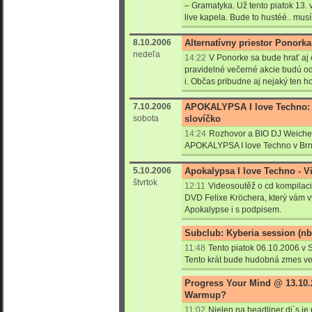
– Gramatyka. Už tento piatok 13. 
live kapela. Bude to hustéé.. musí
8.10.2006
Alternatívny priestor Ponorka
nedeľa
14:22
V Ponorke sa bude hrať aj c
pravidelné večerné akcie budú od
i. Občas pribudne aj nejaký ten ho
7.10.2006
APOKALYPSA I love Techno
sobota
slovíčko
14:24
Rozhovor a BIO DJ Weichent
APOKALYPSA I love Techno v Brn
5.10.2006
Apokalypsa I love Techno - V
štvrtok
12:11
Videosoutěž o cd kompilac
DVD Felixe Kröchera, který vám 
Apokalypse i s podpisem.
Subclub: Kyberia session (nb
11:48
Tento piatok 06.10.2006 v S
Tento krát bude hudobná zmes vel
Progress Your Mind @ 13.10.
Warmup?
11:02
Nielen na headliner dj´s j