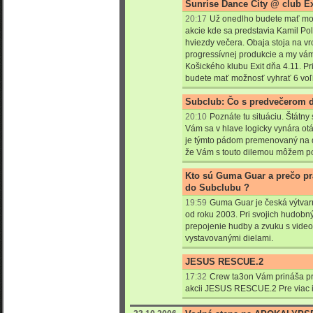
Sunrise Dance City @ club Ex
20:17
Už onedlho budete mať mož
akcie kde sa predstavia Kamil Pol
hviezdy večera. Obaja stoja na vr
progressívnej produkcie a my vá
Košického klubu Exit dňa 4.11. Pr
budete mať možnosť vyhrať 6 voľn
Subclub: Čo s predvečerom d
20:10
Poznáte tu situáciu. Štátny 
Vám sa v hlave logicky vynára otáz
je týmto pádom premenovaný na ďa
že Vám s touto dilemou môžem p
Kto sú Guma Guar a prečo prá
do Subclubu ?
19:59
Guma Guar je česká výtvar
od roku 2003. Pri svojich hudobn
prepojenie hudby a zvuku s video
vystavovanými dielami.
JESUS RESCUE.2
17:32
Crew ta3on Vám prináša pr
akcii JESUS RESCUE.2 Pre viac in