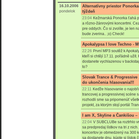
16.10.2006
Alternatívny priestor Ponorka
pondelok
týždeň
23:04
Kežmarská Ponorka ťahá p
a rôzno-žánrovými koncertmi. Ce
pre oddych. Čo si zvolíte, je len 
bude zverina.. ;o) Check!
Apokalypsa I love Techno - 
22:26
První MP3 soutěž k Apokaly
kteří si chtějí 17.11. pořádně užít.
dostanete vychlazenou v backstag
to?
Slovak Trance & Progressive 
do ukončenia hlasovania!!!
22:11
Keďže hlasovanie o najobľ
trancovej a progressivnej scéne s
rozhodli sme sa pripomenúť všet
projekt, za ktorým stojí portál Tra
I am X, Skyline a Čankišou – l
22:04
V SUBCLUBe sa roztrhlo vr
sa predpredaj lístkov na tri z nic
koncertov je obmedzený na 300 kus
sa dostanete dnu, kúpte si lístok č