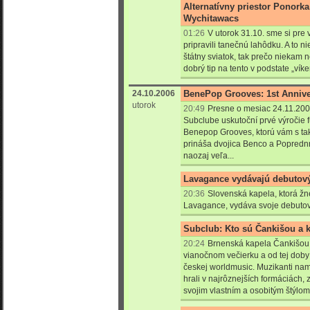
Alternatívny priestor Ponork
Wychitawacs
01:26
V utorok 31.10. sme si pre
pripravili tanečnú lahôdku. A to n
štátny sviatok, tak prečo niekam
dobrý tip na tento v podstate „vík
24.10.2006
BenePop Grooves: 1st Annive
utorok
20:49
Presne o mesiac 24.11.2006
Subclube uskutoční prvé výročie 
Benepop Grooves, ktorú vám s t
prináša dvojica Benco a Popredn
naozaj veľa...
Lavagance vydávajú debutov
20:36
Slovenská kapela, ktorá ž
Lavagance, vydáva svoje debutové
Subclub: Kto sú Čankišou a k
20:24
Brnenská kapela Čankišou 
vianočnom večierku a od tej doby 
českej worldmusic. Muzikanti nami
hrali v najrôznejších formáciách, z
svojim vlastním a osobitým štýlom