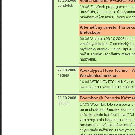
23.10.2006
Vodná stena na APOKALYPSE
pondelok
19:46
Ze všech propagačních mate
dozvědět, že na tento díl chystá
plnobarevných laserů, vody a vid
Alternatívny priestor Ponork
Endoskopi
00:36
V sobotu 28.10.2006 bude P
vizuálnych haluzí. Z umeleckých 
myšlienky autorov „Fakin Hipi & 
počuť a vidieť. To všetko vďaka pr
nástrojmi..
22.10.2006
Apokalypsa I love Techno - Ve
nedeľa
Weichentechnikk-om
16:04
WEICHENTECHNIKK zrušil k
svoju tour po Kolumbii! Prinášam
21.10.2006
Boombox @ Ponorka Kežmaro
sobota
17:33
Wow! Tak toto som počul z
po príchode do Ponorky, ktorá tút
začiatku akcie ľudí "zahrieval" DJ
zaplnený a hip-hoperi dosiahli pr
breakdance-ová exhibícia formáci
chytili snáď každého. Hlavným b