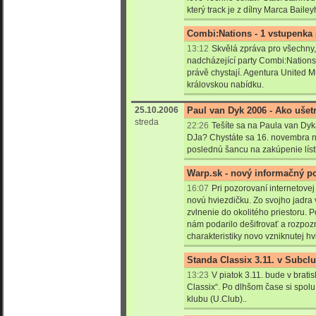
který track je z dílny Marca Baile
Combi:Nations - 1 vstupenka 
13:12
Skvělá zpráva pro všechny, kt
nadcházející party Combi:Nation
právě chystají. Agentura United M
královskou nabídku.
25.10.2006
Paul van Dyk 2006 - Ako ušetri
streda
22:26
Tešíte sa na Paula van Dyk
DJa? Chystáte sa 16. novembra n
poslednú šancu na zakúpenie líst
Warp.sk - nový informačný po
16:07
Pri pozorovaní internetovej
novú hviezdičku. Zo svojho jadra 
zvlnenie do okolitého priestoru. 
nám podarilo dešifrovať a rozpoz
charakteristiky novo vzniknutej hv
Standa Classix 3.11. v Subcl
13:23
V piatok 3.11. bude v brat
Classix“. Po dlhšom čase si spolu 
klubu (U.Club)..