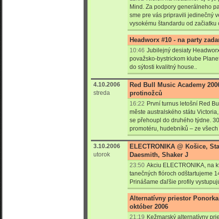
Mind. Za podpory generálneho par
sme pre vás pripravili jedinečný 
vysokému štandardu od začiatku 
Headworx #10 - na party zad
10:46
Jubilejný desiaty Headworx
považsko-bystrickom klube Planet 
do sýtosti kvalitný house..
4.10.2006
Red Bull Music Academy 2006
streda
protinožců
16:22
První turnus letošní Red B
měste australského státu Victori
se přehoupl do druhého týdne. 30
promotéru, hudebníků – ze všech k
3.10.2006
ELECTRONIKA @ Košice, Stará
utorok
Daesmith, Shaker J
23:50
Akciu ELECTRONIKA, na kto
tanečných flóroch odštartujeme 14
Prinášame ďaľšie profily vystupuj
Alternatívny priestor Ponork
október 2006
21:19
Kežmarský alternatívny pri