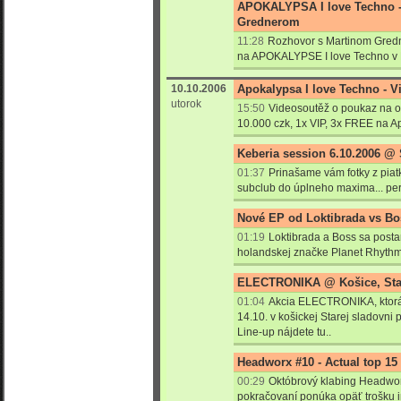
APOKALYPSA I love Techno -
Grednerom
11:28
Rozhovor s Martinom Gredn
na APOKALYPSE I love Techno v 
10.10.2006
Apokalypsa I love Techno - 
utorok
15:50
Videosoutěž o poukaz na o
10.000 czk, 1x VIP, 3x FREE na A
Keberia session 6.10.2006 @ S
01:37
Prinašame vám fotky z piatk
subclub do úplneho maxima... perf
Nové EP od Loktibrada vs Bo
01:19
Loktibrada a Boss sa postar
holandskej značke Planet Rhythm
ELECTRONIKA @ Košice, Star
01:04
Akcia ELECTRONIKA, ktorá 
14.10. v košickej Starej sladovni
Line-up nájdete tu..
Headworx #10 - Actual top 15
00:29
Októbrový klabing Headwo
pokračovaní ponúka opäť trošku 