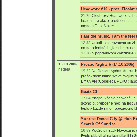
Headworx #10 - pres. Flashma
21:29
Októbrový Headworx sa blí
headlinera akcie, producenta a h
menom FlashMaker.
I am the music, i am the feel
12:33
Urobili sme rozhovor so žil
na narodeninách „I am the music, i
21.10. v popradskom Zanzibare. 
15.10.2006
Prosac Nights 6 (14.10.2006)
nedeľa
19:22
Na šiestom vydaní drum'n
prešovskom klube Wave svojimi s
DYKMAN (Codered), PEKO (Ta3o
Beatz.23
17:04
Ahojte! Všetko nasvedčuje 
skončilo, prebdené noci na fest
teploty každé ráno nebezpečne kl
Sunrise Dance City @ club Exi
Search Of Sunrise
16:53
Keďže sa track Novocaine 
Fygle objavil aj na kompilácií In