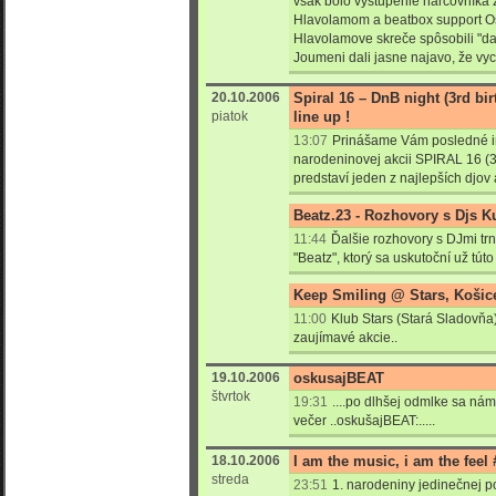
však bolo vystúpenie harcovníka
Hlavolamom a beatbox support Os
Hlavolamove skreče spôsobili "d
Joumeni dali jasne najavo, že vyc
20.10.2006
Spiral 16 – DnB night (3rd birt
piatok
line up !
13:07
Prinášame Vám posledné in
narodeninovej akcii SPIRAL 16 (3r
predstaví jeden z najlepších djo
Beatz.23 - Rozhovory s Djs Ku
11:44
Ďalšie rozhovory s DJmi t
"Beatz", ktorý sa uskutoční už túto
Keep Smiling @ Stars, Košic
11:00
Klub Stars (Stará Sladovňa)
zaujímavé akcie..
19.10.2006
oskusajBEAT
štvrtok
19:31
....po dlhšej odmlke sa ná
večer ..oskušajBEAT:.....
18.10.2006
I am the music, i am the feel
streda
23:51
1. narodeniny jedinečnej p