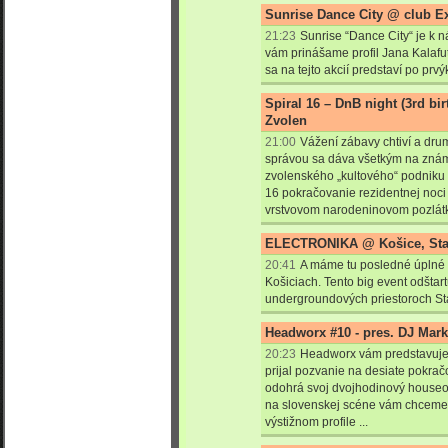
Sunrise Dance City @ club Exi
21:23
Sunrise “Dance City“ je k ná
vám prinášame profil Jana Kalafu
sa na tejto akcií predstaví po prvý
Spiral 16 – DnB night (3rd bir
Zvolen
21:00
Vážení zábavy chtiví a dru
správou sa dáva všetkým na známo
zvolenského „kultového“ podniku
16 pokračovanie rezidentnej noci S
vrstvovom narodeninovom pozlát
ELECTRONIKA @ Košice, Stará
20:41
A máme tu posledné úplné i
Košiciach. Tento big event odštar
undergroundových priestoroch Sta
Headworx #10 - pres. DJ Mark
20:23
Headworx vám predstavuje
prijal pozvanie na desiate pokra
odohrá svoj dvojhodinový houseo
na slovenskej scéne vám chceme p
výstižnom profile ...