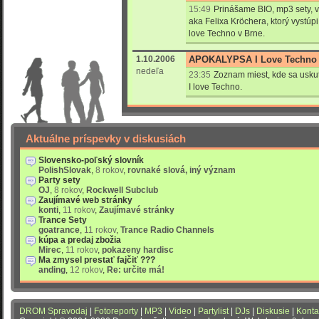
15:49
Prinášame BIO, mp3 sety, v
aka Felixa Kröchera, ktorý vyst
love Techno v Brne.
1.10.2006
APOKALYPSA I Love Techno 
nedeľa
23:35
Zoznam miest, kde sa us
I love Techno.
Aktuálne príspevky v diskusiách
Slovensko-poľský slovník
PolishSlovak
,
8 rokov
,
rovnaké slová, iný význam
Party sety
OJ
,
8 rokov
,
Rockwell Subclub
Zaujímavé web stránky
konti
,
11 rokov
,
Zaujímavé stránky
Trance Sety
goatrance
,
11 rokov
,
Trance Radio Channels
kúpa a predaj zbožia
Mirec
,
11 rokov
,
pokazeny hardisc
Ma zmysel prestať fajčiť ???
anding
,
12 rokov
,
Re: určite má!
DROM Spravodaj
|
Fotoreporty
|
MP3
|
Video
|
Partylist
|
DJs
|
Diskusie
|
Konta