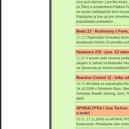
noci pod názvom „I am the music, i
zo Žiliny a rezidentnom Palkovi F
so svojím našlápaným tech-house
Pripájame aj line up pre zorient
popradským prídavkom..
Beatz.23 - Rozhovory s Forte, 
12:23
Organizátor trnavskej drum
poradovým číslom 23 prináša rozh
Headworx #10 - pres. DJ talen
11:59
V prvom rade chceme poďako
záujem si zahrať na klubovke He
na Slovensku je mnoho kvalitnýc
Reaction Control 11 - fotky o
09:24
89 fotiek zo sobotnajšej Re
14.10.2006 v žilinskom Guru. Okr
Schimek, Breeth, Grining, Juris, 
ďalší.
APOKALYPSA I love Techno: 
a tvrdo!
00:31
17.11.2006 na APOKALYPSA 
Kaisersoze. Prinášame vám rozho