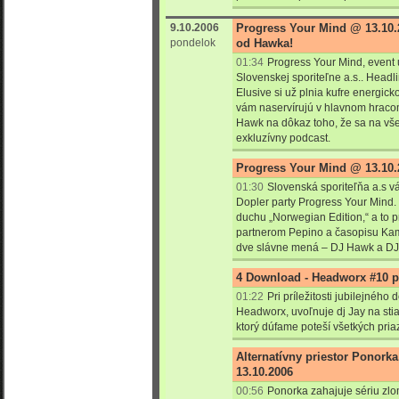
9.10.2006
Progress Your Mind @ 13.10.
pondelok
od Hawka!
01:34
Progress Your Mind, event
Slovenskej sporiteľne a.s.. Head
Elusive si už plnia kufre energic
vám naservírujú v hlavnom hraco
Hawk na dôkaz toho, že sa na všet
exkluzívny podcast.
Progress Your Mind @ 13.10.
01:30
Slovenská sporiteľňa a.s v
Dopler party Progress Your Mind. 
duchu „Norwegian Edition,“ a to
partnerom Pepino a časopisu Kam
dve slávne mená – DJ Hawk a DJ 
4 Download - Headworx #10 pr
01:22
Pri príležitosti jubilejnéh
Headworx, uvoľnuje dj Jay na stia
ktorý dúfame poteší všetkých pri
Alternatívny priestor Ponork
13.10.2006
00:56
Ponorka zahajuje sériu zl