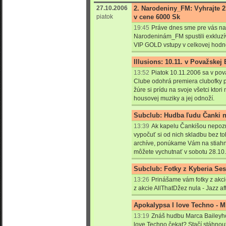
27.10.2006
2. Narodeniny_FM: Vyhrajte 
piatok
v cene 6000 Sk
19:45
Práve dnes sme pre vás na
Narodeninám_FM spustili exkluzí
VIP GOLD vstupy v celkovej hodn
Illusions: 10.11. v Považskej
13:52
Piatok 10.11.2006 sa v po
Clube odohrá premiera clubofky
žúre si prídu na svoje všetci ktori
housovej muziky a jej odnoží.
Subclub: Hudba ľudu Čanki n
13:39
Ak kapelu Čankišou nepozn
vypočuť si od nich skladbu bez to
archíve, ponúkame Vám na stiahnut
môžete vychutnať v sobotu 28.1
Subclub: Fotky z Kyberia Ses
13:26
Prinášame vám fotky z akci
z akcie AllThatDžez nula - Jazz a
Apokalypsa I love Techno - M
13:19
Znáš hudbu Marca Baileyho
love Techno čekat? Stačí stáhnou