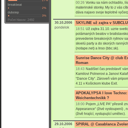
27%
00:26
Vonku sa nám ochladilo, lí
breakbeat
materinské stonky. My to z vás cí
2%
dáva najavo svoje teplotné vyčer
dubstep
3%
Počet hlasov: 2492
30.10.2006
SKYLINE už zajtra v SUBCL
pondelok
18:51
Už zajtra 31.10. uzrie svet
polámaných beatov v bratislavsko
prevedenie breakových rytmov sa 
skvelú party a do skorých ranných
(notape.net) a Inso (bbc.sk).
Sunrise Dance City @ club Ex
Roman
18:43
Nadišiel čas predstaviť vám 
Kamilovi Polnerovi a Janovi Kalaf
“Dance City“. Zároveň vám pripom
4.11 v Košickom klube Exit.
APOKALYPSA I love Techno:
Weichentechnikk ?
18:00
Pojem „LIVE PA“ přesně z
Appearance“ (živé vystoupení) , ne
(živě hrající, vystupující umělec).
29.10.2006
SPIRAL @ Casablanca Zvolen 