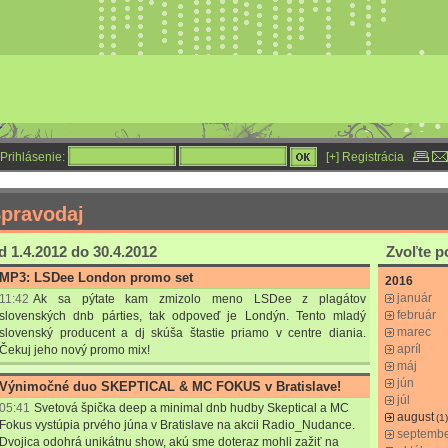
Prihlásenie:
[+] Registrácia
pravodaj
 1.4.2012 do 30.4.2012
Zvoľte 
MP3: LSDee London promo set
2016
január
11:42
Ak sa pýtate kam zmizolo meno LSDee z plagátov
február
slovenských dnb párties, tak odpoveď je Londýn. Tento mladý
marec
slovenský producent a dj skúša štastie priamo v centre diania.
apríl
Čekuj jeho nový promo mix!
máj
jún
Výnimočné duo SKEPTICAL & MC FOKUS v Bratislave!
júl
05:41
Svetová špička deep a minimal dnb hudby Skeptical a MC
august
(1)
Fokus vystúpia prvého júna v Bratislave na akcii Radio_Nudance.
septemb
Dvojica odohrá unikátnu show, akú sme doteraz mohli zažiť na