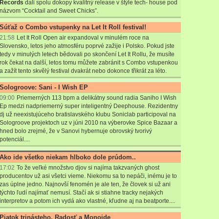
Records
dali spolu dokopy kvalitný release v štýle tech- house pod
názvom “Cocktail and Sweet Chicks”.
Súťaž o Combo vstupenky na Let It Roll festival!
21:58
Let It Roll Open air expandoval v minulém roce na
Slovensko, letos jeho atmosféru poprvé zažije i Polsko. Pokud jste
tedy v minulých letech bědovali po skončení Let It Rollu, že musíte
rok čekat na další, letos tomu můžete zabránit s Combo vstupenkou
a zažít tento skvělý festival dvakrát nebo dokonce třikrát za léto.
Sologroove: Sani - I Wish EP
09:00
P
riemerných 113 bpm a delikátny sound radia Saniho I Wish
Ep medzi nadpriemerný super inteligentný Deephouse. Rezidentny
dj už neexistujúceho bratislavského klubu Soniclab participoval na
Sologroove projektoch uz v júni 2010 na výberovke Spice Bazaar a
hned bolo zrejmé, že v Sanovi hybernuje obrovský tvorivý
potenciál....
Ako ide všetko niekam hlboko dole prúdom..
17:02
To že veľké množstvo djov si najíma takzvaných ghost
producentov už asi všetci vieme. Niekomu sa to nepáči, inému je to
zas úplne jedno. Najnovší fenomén je ale ten, že človek si už ani
týchto ľudí najímať nemusí. Stačí ak si stiahne tracky nejakých
interpretov a potom ich vydá ako vlastné, kľudne aj na beatporte....
Piatok trinásteho, Radosť a Monoide