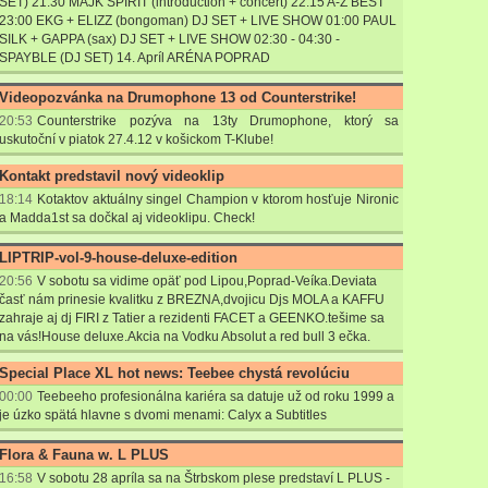
SET) 21:30 MAJK SPIRIT (introduction + concert) 22:15 A-Z BEST
23:00 EKG + ELIZZ (bongoman) DJ SET + LIVE SHOW 01:00 PAUL
SILK + GAPPA (sax) DJ SET + LIVE SHOW 02:30 - 04:30 -
SPAYBLE (DJ SET) 14. Apríl ARÉNA POPRAD
Videopozvánka na Drumophone 13 od Counterstrike!
20:53
Counterstrike pozýva na 13ty Drumophone, ktorý sa
uskutoční v piatok 27.4.12 v košickom T-Klube!
Kontakt predstavil nový videoklip
18:14
Kotaktov aktuálny singel Champion v ktorom hosťuje Nironic
a Madda1st sa dočkal aj videoklipu. Check!
LIPTRIP-vol-9-house-deluxe-edition
20:56
V sobotu sa vidime opäť pod Lipou,Poprad-Veíka.Deviata
časť nám prinesie kvalitku z BREZNA,dvojicu Djs MOLA a KAFFU
zahraje aj dj FIRI z Tatier a rezidenti FACET a GEENKO.tešime sa
na vás!House deluxe.Akcia na Vodku Absolut a red bull 3 ečka.
Special Place XL hot news: Teebee chystá revolúciu
00:00
Teebeeho profesionálna kariéra sa datuje už od roku 1999 a
je úzko spätá hlavne s dvomi menami: Calyx a Subtitles
Flora & Fauna w. L PLUS
16:58
V sobotu 28 apríla sa na Štrbskom plese predstaví L PLUS -