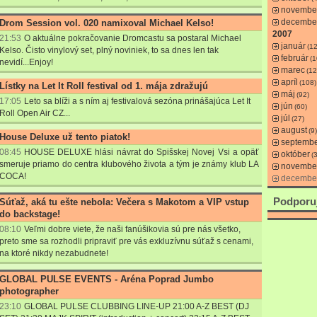
novembe
decembe
Drom Session vol. 020 namixoval Michael Kelso!
2007
21:53
O aktuálne pokračovanie Dromcastu sa postaral Michael
január
(1
Kelso. Čisto vinylový set, plný noviniek, to sa dnes len tak
február
(1
nevidí...Enjoy!
marec
(12
apríl
(108)
Lístky na Let It Roll festival od 1. mája zdražujú
máj
(92)
17:05
Leto sa blíži a s ním aj festivalová sezóna prinášajúca Let It
jún
(60)
Roll Open Air CZ...
júl
(27)
august
(9)
House Deluxe už tento piatok!
septemb
08:45
HOUSE DELUXE hlási návrat do Spišskej Novej Vsi a opäť
október
(3
smeruje priamo
do centra klubového života a tým je známy klub LA
novembe
COCA!
decembe
Podporu
Súťaž, aká tu ešte nebola: Večera s Makotom a VIP vstup
do backstage!
08:10
Veľmi dobre viete, že naši fanúšikovia sú pre nás všetko,
preto sme sa rozhodli pripraviť pre vás exkluzívnu súťaž s cenami,
na ktoré nikdy nezabudnete!
GLOBAL PULSE EVENTS - Aréna Poprad Jumbo
photographer
23:10
GLOBAL PULSE CLUBBING LINE-UP 21:00 A-Z BEST (DJ