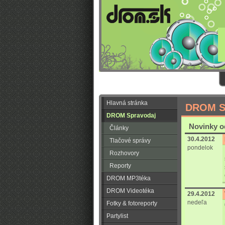
Hlavná stránka
DROM S
DROM Spravodaj
Novinky od
Články
30.4.2012
Tlačové správy
pondelok
Rozhovory
Reporty
DROM MP3téka
DROM Videotéka
29.4.2012
nedeľa
Fotky & fotoreporty
Partylist