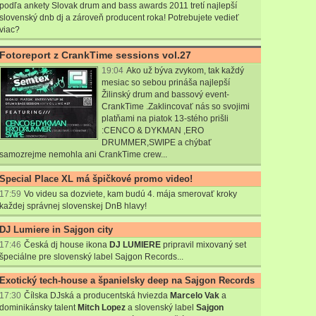
p
odľa ankety Slovak drum and bass awards 2011 tretí najlepší
slovenský dnb dj a zároveň producent roka! Potrebujete vedieť
viac?
Fotoreport z CrankTime sessions vol.27
19:04
Ako už býva zvykom, tak každý
mesiac so sebou prináša najlepší
Žilinský drum and bassový event-
CrankTime .Zaklincovať nás so svojimi
platňami na piatok 13-stého prišli
:CENCO & DYKMAN ,ERO
DRUMMER,SWIPE a chýbať
samozrejme nemohla ani CrankTime crew...
Special Place XL má špičkové promo video!
17:59
Vo videu sa dozviete, kam budú 4. mája smerovať kroky
každej správnej slovenskej DnB hlavy!
DJ Lumiere in Sajgon city
17:46
Česká dj house ikona
DJ LUMIERE
pripravil mixovaný set
špeciálne pre slovenský label Sajgon Records...
Exotický tech-house a španielsky deep na Sajgon Records
17:30
Čílska DJská a producentská hviezda
Marcelo Vak
a
dominikánsky talent
Mitch Lopez
a slovenský label
Sajgon