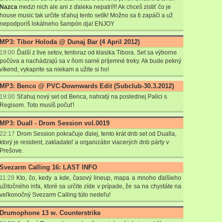
Nazca
medzi nich ale ani z ďaleka nepatrí!!! Ak chceš zistiť čo je
house music tak určite sťahuj tento setík! Možno sa ti zapáči a už
nepodporíš lokálneho šampón dja! ENJOY
MP3: Tibor Holoda @ Dunaj Bar (4 April 2012)
19:00
Ďalší z live setov, tentoraz od klasika Tibora. Set sa výborne
počúva a nachádzajú sa v ňom samé príjemné treky. Ak bude pekný
víkend, vykaprite sa niekam a užite si ho!
MP3: Benco @ PVC-Downwards Edit (Subclub-30.3.2012)
19:00
Sťahuj nový set od Benca, nahratý na poslednej Palici s
Regisom. Toto musíš počuť!
MP3: Duall - Drom Session vol.0019
22:17
Drom Session pokračuje ďalej, tento krát dnb set od Dualla,
ktorý je resident, zakladateľ a organizátor viacerých dnb párty v
Prešove.
Svezarm Calling 16: LAST INFO
11:29
Kto, čo, kedy a kde, časový lineup, mapa a mnoho ďalšieho
užitočného infa, ktoré sa určite zíde v prípade, že sa na chystáte na
veľkonočný Svezarm Calling túto nedeľu!
Drumophone 13 w. Counterstrike