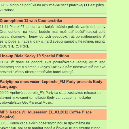
09:32
Monoide ponúka na ochutnávku set z piatkovej LFBeat párty
v Radosti.
Drumophone 13 with Counterstrike
11:41
Piatok 27. apríla sa uskutoční ďalšie pokračovanie dnb party
Drumophone, na ktorej budete mať možnosť počuť naozaj celú
paletu zlomených tónov, od tých deepových až po najtemnejšie. A
že to bude aj naozaj dark & hard svedčí samotný headliner, mighty
COUNTERSTRIKE.
Line-up Biele Kocky 19 Special Edition
11:34
Už dnes sa odohrá 19te pokračovanie jedinej drum and
bassovej noci v Martine, Bielych Kociek a nám neostáva nič iné ako
prezradiť vám v akom poradí vám borci zahrajú.
Partytip na dnes večer: Leporelo_FM Party presents Body
Language
09:00
Aprílová Leporelo_FM Party sa stala zástavkou release tour
slávnej mixovanej kompilácie Body Language nemeckého
vydavateľstva Get Physical Music.
MP3: Nazca @ Housession (31.03.2012 Coffee Place
Bojnice)
00:00
Koľko kadejakých pózerských house djov máme na
Slovensku, ani sa to porátať nedá a človeku je len smutno z toho!