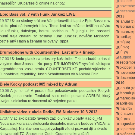
október
najlepších UK parties či online na dnbtv.
novembe
decembe
Epic Bass vol. 7 with Funk Junkiez LIVE!
2013
19:57
Už po siedmy krát pre Vás pripravili chlapci z Epic Bass crew
január
(5)
akciu plnú nádherných bítov. Tento krát sa môžete tešiť na dávku
február
(7
liquidfunku, dubstepu, housu, techhousu či junglu. Ich hosťami
marec
(5)
budú traja chalani zo zostavy Funk Junkiez, nováčik McBacon,
apríl
(3)
ostrieľaný Flash a ženami milovaný Rippa.
máj
(6)
jún
(5)
Drumophone with Counterstrike: Last info + lineup
júl
(3)
august
17:03
Už tento piatok sa priestory košického T-klubu budú otriasať
septemb
v rytme drum&bassu. Na party DRUMOPHONE vystúpi zástupca
október
(4
legendárneho zoskupenia COUNTERSTRIKE pochádzajúceho z
novembe
Juhoafrickej republiky, Justin Scholtemeyer AKA Animal Chin.
decembe
2010
Biele Kocky podcast 005 mixed by Adrum
január
(1
10:06
A je to tu! V poradí 5te pokračovanie podcastov Bielych
február
(8
Kociek je na svete. Tentokrát sa o neho postaral ADRUM, ktorý
marec
(90
svojou selekciou roztancoval už nejeden parket.
apríl
(68)
máj
(73)
Unikátne video z akcie Radio_FM Nudance 10.3.2012
jún
(126)
17:37
Viac ako päťsto raverov zažilo unikátnu párty Radio_FM
júl
(89)
Nudance, ktorá sa uskutočnila desiateho marca v budove YMCA na
august
(3
Karpatskej. Na hlavnom stagei vystúpili všetci pozvaní dji a skvelú
septemb
show urobil TC, Shockone, Cooh, Counterstrike a ďalší.
október
(