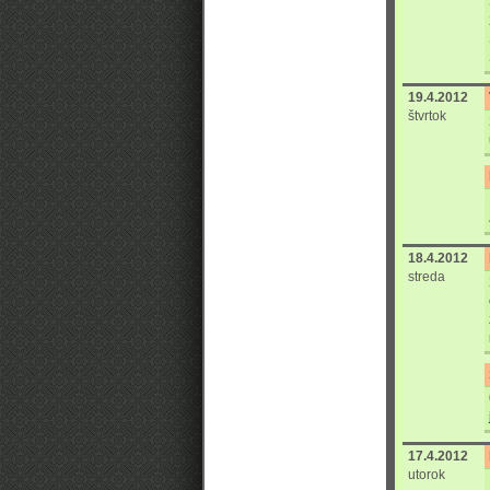
19.4.2012
štvrtok
18.4.2012
streda
17.4.2012
utorok