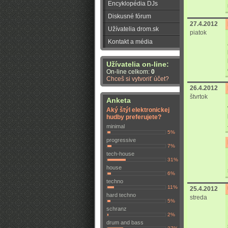
Encyklopédia DJs
Diskusné fórum
27.4.2012
Užívatelia drom.sk
piatok
Kontakt a média
Užívatelia on-line:
On-line celkom:
0
Chceš si vytvoriť účet?
26.4.2012
štvrtok
Anketa
Aký štýl elektronickej
hudby preferujete?
minimal
5%
progressive
7%
tech-house
31%
house
6%
techno
11%
25.4.2012
hard techno
streda
5%
schranz
2%
drum and bass