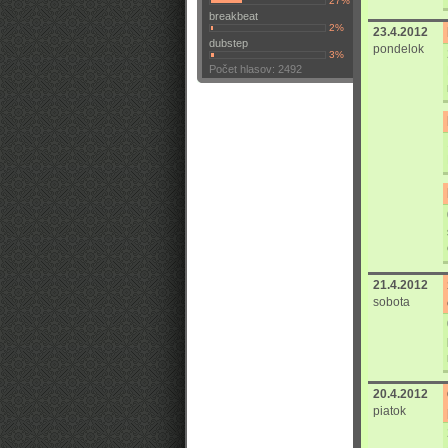
27%
breakbeat
2%
23.4.2012
dubstep
pondelok
3%
Počet hlasov: 2492
21.4.2012
sobota
20.4.2012
piatok