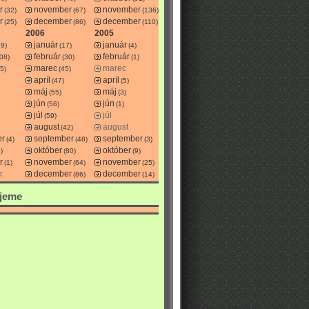
r
november
november
(32)
(67)
(136)
r
december
december
(25)
(86)
(110)
2006
2005
január
január
29)
(17)
(4)
február
február
08)
(30)
(1)
marec
marec
5)
(45)
apríl
apríl
(47)
(5)
máj
máj
(55)
(3)
jún
jún
(56)
(1)
júl
júl
(59)
august
august
(42)
er
september
september
(4)
(48)
(3)
október
október
)
(80)
(9)
r
november
november
(1)
(64)
(25)
r
december
december
(86)
(14)
jeme