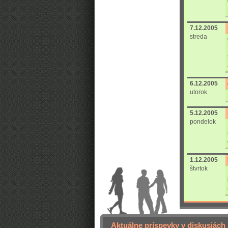
7.12.2005
streda
6.12.2005
utorok
5.12.2005
pondelok
1.12.2005
štvrtok
Aktuálne príspevky v diskusiách