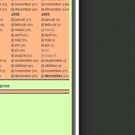
r
november
november
(32)
(67)
(136)
r
december
december
(25)
(86)
(110)
2006
2005
január
január
29)
(17)
(4)
február
február
08)
(30)
(1)
marec
marec
5)
(45)
apríl
apríl
(47)
(5)
máj
máj
(55)
(3)
jún
jún
(56)
(1)
júl
júl
(59)
august
august
(42)
er
september
september
(4)
(48)
(3)
október
október
)
(80)
(9)
r
november
november
(1)
(64)
(25)
r
december
december
(86)
(14)
jeme