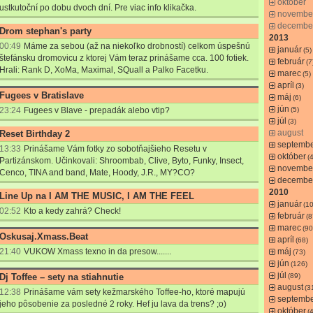
október
ustkutoční po dobu dvoch dní. Pre viac info klikačka.
novembe
decembe
Drom stephan's party
2013
00:49
Máme za sebou (až na niekoľko drobností) celkom úspešnú
január
(5)
štefánsku dromovicu z ktorej Vám teraz prinášame cca. 100 fotiek.
február
(7
Hrali: Rank D, XoMa, Maximal, SQuall a Palko Facetku.
marec
(5)
apríl
(3)
Fugees v Bratislave
máj
(6)
jún
23:24
Fugees v Blave - prepadák alebo vtip?
(5)
júl
(3)
august
Reset Birthday 2
septemb
13:33
Prinášame Vám fotky zo sobotňajšieho Resetu v
október
(4
Partizánskom. Učinkovali: Shroombab, Clive, Byto, Funky, Insect,
novembe
Cenco, TINA and band, Mate, Hoody, J.R., MY?CO?
decembe
2010
Line Up na I AM THE MUSIC, I AM THE FEEL
január
(1
02:52
Kto a kedy zahrá? Check!
február
(8
marec
(90
Oskusaj.Xmass.Beat
apríl
(68)
21:40
VUKOW Xmass texno in da presow.......
máj
(73)
jún
(126)
júl
Dj Toffee – sety na stiahnutie
(89)
august
(3
12:38
Prinášame vám sety kežmarského Toffee-ho, ktoré mapujú
septemb
jeho pôsobenie za posledné 2 roky. Hef ju lava da trens? ;o)
október
(