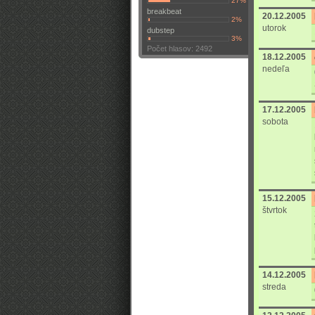
27%
breakbeat
20.12.2005
2%
utorok
dubstep
3%
Počet hlasov: 2492
18.12.2005
nedeľa
17.12.2005
sobota
15.12.2005
štvrtok
14.12.2005
streda