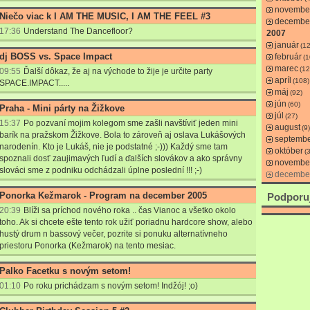
novembe
Niečo viac k I AM THE MUSIC, I AM THE FEEL #3
decembe
17:36
Understand The Dancefloor?
2007
január
(1
dj BOSS vs. Space Impact
február
(1
marec
(12
09:55
Ďalší dôkaz, že aj na východe to žije je určite party
apríl
(108)
SPACE.IMPACT.....
máj
(92)
jún
(60)
Praha - Mini párty na Žižkove
júl
(27)
15:37
Po pozvaní mojim kolegom sme zašli navštíviť jeden mini
august
(9)
barík na pražskom Žižkove. Bola to zároveň aj oslava Lukášových
septemb
narodenín. Kto je Lukáš, nie je podstatné ;-))) Každý sme tam
október
(3
spoznali dosť zaujimavých ľudí a ďalších slovákov a ako správny
novembe
slováci sme z podniku odchádzali úplne poslední !!! ;-)
decembe
Ponorka Kežmarok - Program na december 2005
Podporu
20:39
Blíži sa príchod nového roka .. čas Vianoc a všetko okolo
toho. Ak si chcete ešte tento rok užiť poriadnu hardcore show, alebo
hustý drum n bassový večer, pozrite si ponuku alternatívneho
priestoru Ponorka (Kežmarok) na tento mesiac.
Palko Facetku s novým setom!
01:10
Po roku prichádzam s novým setom! Indžój! ;o)