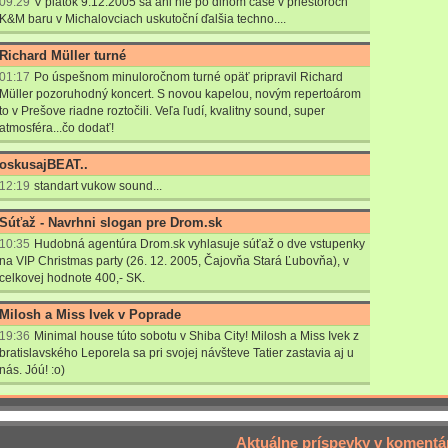
09:29
V piatok 9.12.2005 sa ani nie po dlhom čase v priestoroch
K&M baru v Michalovciach uskutoční ďalšia techno....
Richard Müller turné
01:17
Po úspešnom minuloročnom turné opäť pripravil Richard
Müller pozoruhodný koncert. S novou kapelou, novým repertoárom
to v Prešove riadne roztočili. Veľa ľudí, kvalitny sound, super
atmosféra...čo dodať!
oskusajBEAT..
12:19
standart vukow sound...
Súťaž - Navrhni slogan pre Drom.sk
10:35
Hudobná agentúra Drom.sk vyhlasuje súťaž o dve vstupenky
na VIP Christmas party (26. 12. 2005, Čajovňa Stará Ľubovňa), v
celkovej hodnote 400,- SK.
Milosh a Miss Ivek v Poprade
19:36
Minimal house túto sobotu v Shiba City! Milosh a Miss Ivek z
bratislavského Leporela sa pri svojej návšteve Tatier zastavia aj u
nás. Jóú! :o)
Aktuálne príspevky v komentá