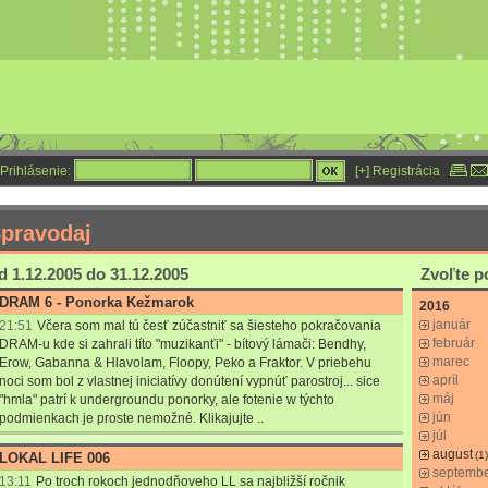
Prihlásenie:
[+] Registrácia
pravodaj
d 1.12.2005 do 31.12.2005
Zvoľte 
DRAM 6 - Ponorka Kežmarok
2016
január
21:51
Včera som mal tú česť zúčastniť sa šiesteho pokračovania
február
DRAM-u kde si zahrali títo "muzikanťi" - bítový lámači: Bendhy,
marec
Erow, Gabanna & Hlavolam, Floopy, Peko a Fraktor. V priebehu
apríl
noci som bol z vlastnej iniciatívy donútení vypnúť parostroj... sice
máj
"hmla" patrí k undergroundu ponorky, ale fotenie w týchto
jún
podmienkach je proste nemožné. Klikajujte ..
júl
august
(1)
LOKAL LIFE 006
septemb
13:11
Po troch rokoch jednodňoveho LL sa najbližší ročnik