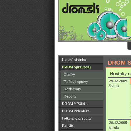
Hlavná stránka
DROM S
DROM Spravodaj
Novinky o
Články
29.12.2005
Tlačové správy
štvrtok
Rozhovory
Reporty
DROM MP3téka
DROM Videotéka
Fotky & fotoreporty
28.12.2005
Partylist
streda