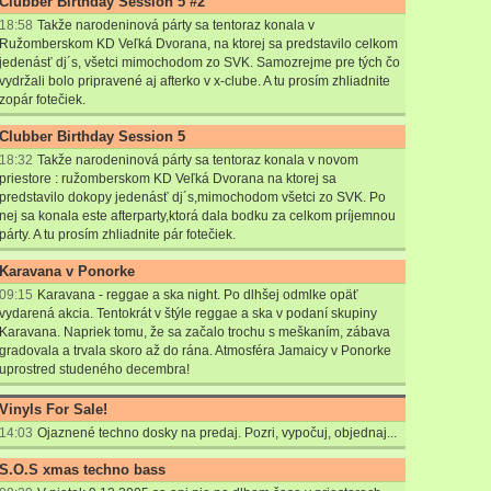
Clubber Birthday Session 5 #2
18:58
Takže narodeninová párty sa tentoraz konala v
Ružomberskom KD Veľká Dvorana, na ktorej sa predstavilo celkom
jedenásť dj´s, všetci mimochodom zo SVK. Samozrejme pre tých čo
vydržali bolo pripravené aj afterko v x-clube. A tu prosím zhliadnite
zopár fotečiek.
Clubber Birthday Session 5
18:32
Takže narodeninová párty sa tentoraz konala v novom
priestore : ružomberskom KD Veľká Dvorana na ktorej sa
predstavilo dokopy jedenásť dj´s,mimochodom všetci zo SVK. Po
nej sa konala este afterparty,ktorá dala bodku za celkom príjemnou
párty. A tu prosím zhliadnite pár fotečiek.
Karavana v Ponorke
09:15
Karavana - reggae a ska night. Po dlhšej odmlke opäť
vydarená akcia. Tentokrát v štýle reggae a ska v podaní skupiny
Karavana. Napriek tomu, že sa začalo trochu s meškaním, zábava
gradovala a trvala skoro až do rána. Atmosféra Jamaicy v Ponorke
uprostred studeného decembra!
Vinyls For Sale!
14:03
Ojaznené techno dosky na predaj. Pozri, vypočuj, objednaj...
S.O.S xmas techno bass