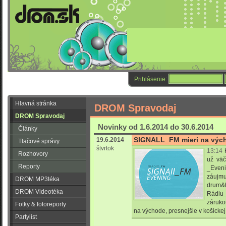
Prihlásenie:
Hlavná stránka
DROM Spravodaj
DROM Spravodaj
Novinky od 1.6.2014 do 30.6.2014
Články
SIGNALL_FM mieri na výc
19.6.2014
Tlačové správy
štvrtok
13:14
Rozhovory
už väč
Reporty
_Eveni
záuj
DROM MP3téka
drum&
DROM Videotéka
Rádiu
zárukou
Fotky & fotoreporty
na východe, presnejšie v košickej
Partylist