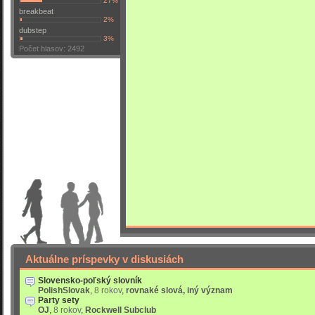
27%
breakbeat
2%
dubstep
3%
Počet hlasov: 2492
Aktuálne príspevky v diskusiách
Slovensko-poľský slovník
PolishSlovak
,
8 rokov
,
rovnaké slová, iný význam
Party sety
OJ
,
8 rokov
,
Rockwell Subclub