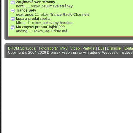
Zaujímavé web stránky
konti
,
11 rokov
,
Zaujímavé stránky
Trance Sety
goatrance
,
11 rokov
,
Trance Radio Channels
kúpa a predaj zbožia
Mirec
,
11 rokov
,
pokazeny hardisc
Ma zmysel prestať fajčiť ???
anding
,
12 rokov
,
Re: určite má!
DROM Spravodaj
|
Fotoreporty
|
MP3
|
Video
|
Partylist
|
DJs
|
Diskusie
|
Konta
Copyright © 2004-2026 Drom.sk, všetky práva vyhradené. Webdesign & dev