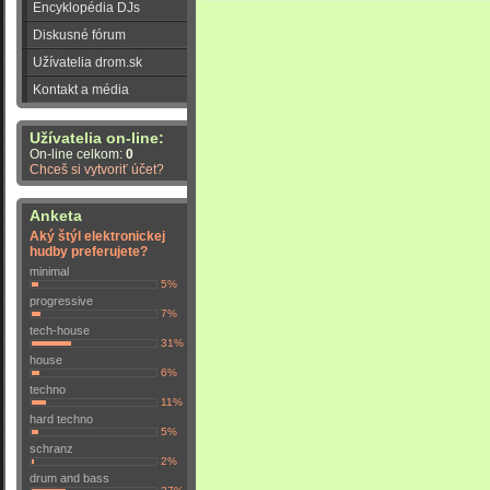
Encyklopédia DJs
Diskusné fórum
Užívatelia drom.sk
Kontakt a média
Užívatelia on-line:
On-line celkom:
0
Chceš si vytvoriť účet?
Anketa
Aký štýl elektronickej
hudby preferujete?
minimal
5%
progressive
7%
tech-house
31%
house
6%
techno
11%
hard techno
5%
schranz
2%
drum and bass