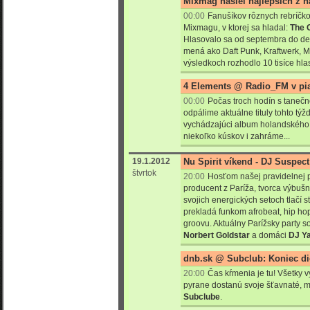
Mixmag našiel najlepších z n
00:00
Fanušíkov rôznych rebríčko
Mixmagu, v ktorej sa hladal:
The 
Hlasovalo sa od septembra do de
mená ako Daft Punk, Kraftwerk, Mob
výsledkoch rozhodlo 10 tisíce hla
4 Elements @ Radio_FM v pia
00:00
Počas troch hodín s taneč
odpálime aktuálne tituly tohto týž
vychádzajúci album holandského p
niekoľko kúskov i zahráme...
19.1.2012
Nu Spirit víkend - DJ Suspect
štvrtok
20:00
Hosťom našej pravidelnej p
producent z Paríža, tvorca výbuš
svojich energických setoch tlačí 
prekladá funkom afrobeat, hip ho
groovu. Aktuálny Parížsky party s
Norbert Goldstar
a domáci
DJ Ya
dnb.sk @ Subclub: Koniec di
20:00
Čas kŕmenia je tu! Všetky
pyrane dostanú svoje šťavnaté, m
Subclube
.