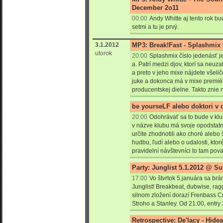
December 2o11
00:00
Andy Whitte aj tento rok bu
setmi a tu je prvý.
3.1.2012
MP3: Break!Fast - Splashmix 
utorok
20:00
Splashmix číslo jedenásť j
a. Patrí medzi djov, ktorí sa neuza
a preto v jeho mixe nájdete všeli
juke a dokonca má v mixe premiéru
producentskej dielne. Takto znie
be yourseLF alebo doktori v
20:00
Odohrávať sa to bude v kl
v názve klubu má svoje opodstatn
určite zhodnotili ako choré alebo š
hudbu, ľudí alebo o udalosti, ktor
pravidelní návštevníci to tam pova
Party: Junglist 5.1.2012 @ S
17:00
Vo štvrtok 5.januára sa br
Junglist! Breakbeat, dubwise, rag
silnom zložení dorazí Frenbass C
Stroho a Stanley. Od 21:00, entry 
Retrospective: De'lacy - Hide