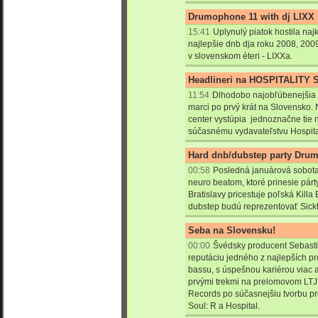
Drumophone 11 with dj LIXX
15:41
Uplynulý piatok hostila naj
najlepšie dnb dja roku 2008, 2009
v slovenskom éteri - LIXXa.
Headlineri na HOSPITALITY S
11:54
Dlhodobo najobľúbenejšia 
marci po prvý krát na Slovensko.
center vystúpia jednoznačne tie 
súčasnému vydavateľstvu Hospital
Hard dnb/dubstep party Dru
00:58
Posledná januárová sobota
neuro beatom, ktoré prinesie pár
Bratislavy pricestuje poľská Kill
dubstep budú reprezentovať Sick
Seba na Slovensku!
00:00
Švédsky producent Sebast
reputáciu jedného z najlepších p
bassu, s úspešnou kariérou viac 
prvými trekmi na prelomovom LT
Records po súčasnejšiu tvorbu pr
Soul: R a Hospital.