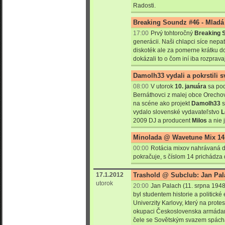
Radosti.
Breaking Soundz #46 - Mladá 
17:00
Prvý tohtoročný
Breaking 
generácii. Naši chlapci síce nep
diskoték ale za pomerne krátku 
dokázali to o čom iní iba rozpravaj
Damolh33 vydali a pokrstili 
08:00
V utorok
10. januára
sa pod
Bernáthovci z malej obce Orechov
na scéne ako projekt
Damolh33
s
vydalo slovenské vydavateľstvo
L
2009 DJ a producent
Milos
a nie j
Minolada @ Wavetune Mix 14
00:00
Rotácia mixov nahrávaná 
pokračuje, s číslom 14 prichádza 
17.1.2012
Trashold @ Subclub: Jan Pal
utorok
20:00
Jan Palach (11. srpna 1948
byl studentem historie a politické
Univerzity Karlovy, který na prote
okupaci Československa armádam
čele se Sovětským svazem spách