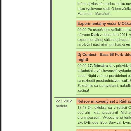
iného aj vlastnú producentskú nov
mixu vyslovene sedí. O tom všetk
Martinom - Manalom.
Experimentálny večer U Očka 
00:00
Po úspešnom začiatku pra
názvom
Dark
z decembra 2011, v
experimentálnej súčasnej hudobne
so živými nástrojmi, prichádza
vo
Dj Contest - Bass 68 Forbidde
night!
00:00
17. februára
sa v prievidz
uskutoční prvé slovenské vydani
Label Night v rámci pravidelnej p
sa rozhodli prostredníctvom súťaž
Zoznámte sa s pravidlami, nalaďte
začína!
22.1.2012
Kelsov mixovaný set z Rádia
nedeľa
18:43
24. októbra sa v relácii
podruhý krát predstavil Mic
drumnbassom. Vypočujte si ten
ako D-Bridge, Bop, Survival, Lynx,