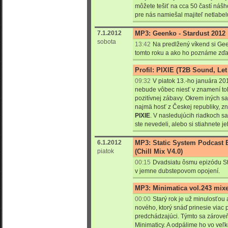
môžete tešiť na cca 50 častí nášh
pre nás namiešal majiteľ netlabe
7.1.2012
MP3: Geenko - Stardust 2012
sobota
13:42
Na predlžený víkend si Geen
tomto roku a ako ho poznáme zďal
Profil: PIXIE (T2B Sound, Let 
09:32
V piatok 13.-ho januára 2
nebude vôbec niesť v znamení to
pozitívnej zábavy. Okrem iných s
najmä hosť z Českej republiky, z
PIXIE
. V nasledujúcih riadkoch s
ste nevedeli, alebo si stiahnete j
6.1.2012
MP3: Static System Podcast 
piatok
(Chill Mix V4.0)
00:15
Dvadsiatu ôsmu epizódu St
v jemne dubstepovom opojení.
MP3: Minimatica vol.243 mixe
00:00
Starý rok je už minulosťou
nového, ktorý snáď prinesie viac 
predchádzajúci. Týmto sa zároveň
Minimaticy. A odpálime ho vo veľk