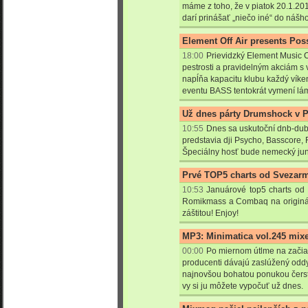
máme z toho, že v piatok 20.1.20
darí prinášať „niečo iné“ do n
ášho
Element Off Air presents Poss
18:00
Prievidzký Element Music 
pestrosti a pravidelným akciám s
napĺňa kapacitu klubu každý vík
eventu BASS tentokrát vymení lá
Už dnes párty Drumshock v 
10:55
Dnes sa uskutoční dnb-dub
predstavia dji Psycho, Basscore, F
Špeciálny hosť bude nemecký jung
Prvé TOP5 charts od Svezarm
10:53
Januárové top5 charts od 
Romikmass a Combaq na originá
záštitou! Enjoy!
MP3: Minimatica vol.245 mixe
00:00
Po miernom útlme na začiat
producenti dávajú zaslúžený odd
najnovšou bohatou ponukou čerstv
vy si ju môžete vypočuť už dnes.