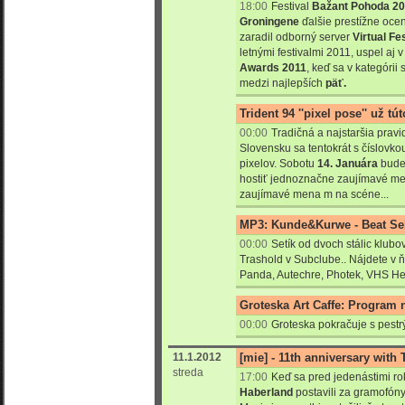
18:00
Festival
Bažant Pohoda 2
Groningene
ďalšie prestížne oce
zaradil odborný server
Virtual Fe
letnými festivalmi 2011, uspel aj 
Awards 2011
, keď sa v kategórii 
medzi najlepších
päť.
Trident 94 ''pixel pose'' už tú
00:00
Tradičná a najstaršia prav
Slovensku sa tentokrát s číslovko
pixelov. Sobotu
14. Januára
bude 
hostiť jednoznačne zaujímavé me
zaujímavé mena m na scéne...
MP3: Kunde&Kurwe - Beat Se
00:00
Setík od dvoch stálic klubo
Trashold v Subclube.. Nájdete v 
Panda, Autechre, Photek, VHS Hea
Groteska Art Caffe: Program 
00:00
Groteska pokračuje s pest
11.1.2012
[mie] - 11th anniversary with 
streda
17:00
Keď sa pred jedenástimi r
Haberland
postavili za gramofóny