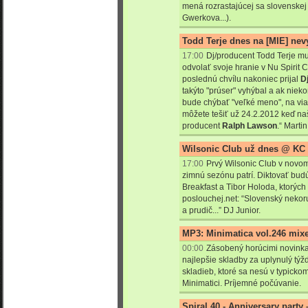
mená rozrastajúcej sa slovenskej 
Gwerkova...).
Todd Terje dnes na [MIE] nev
17:00
Dj/producent Todd Terje m
odvolať svoje hranie v Nu Spirit 
poslednú chvílu nakoniec prijal
D
takýto "prúser" vyhýbal a ak ni
bude chýbať "veľké meno", na vi
môžete tešiť už 24.2.2012 keď n
producent
Ralph Lawson
.
“ Marti
Wilsonic Club už dnes @ KC
17:00
Prvý Wilsonic Club v novo
zimnú sezónu patrí. Diktovať budú
Breakfast a Tibor Holoda, ktorých 
poslouchej.net: “Slovenský nekor
a prudič...” DJ Junior.
MP3: Minimatica vol.246 mixe
00:00
Zásobený horúcimi novink
najlepšie skladby za uplynulý týž
skladieb, ktoré sa nesú v typic
Minimatici. Príjemné počúvanie.
Spiral 40 - Anniversary party –