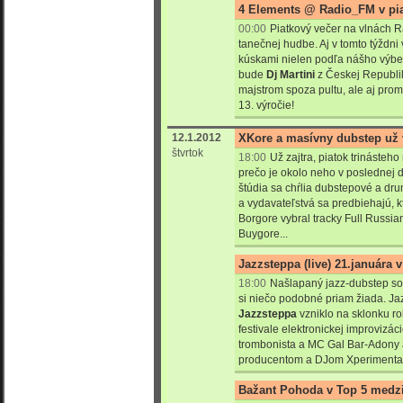
4 Elements @ Radio_FM v pia
00:00
Piatkový večer na vlnách 
tanečnej hudbe. Aj v tomto týždn
kúskami nielen podľa nášho výber
bude
Dj Martini
z Českej Republik
majstrom spoza pultu, ale aj promo
13. výročie!
12.1.2012
XKore a masívny dubstep už v
štvrtok
18:00
Už zajtra, piatok trinásteh
prečo je okolo neho v poslednej d
štúdia sa chŕlia dubstepové a dr
a vydavateľstvá sa predbiehajú, k
Borgore vybral tracky Full Russia
Buygore...
Jazzsteppa (live) 21.januára 
18:00
Našlapaný jazz-dubstep so
si niečo podobné priam žiada. J
Jazzsteppa
vzniklo na sklonku r
festivale elektronickej improvizáci
trombonista a MC Gal Bar-Adony 
producentom a DJom Xperimental
Bažant Pohoda v Top 5 medzi