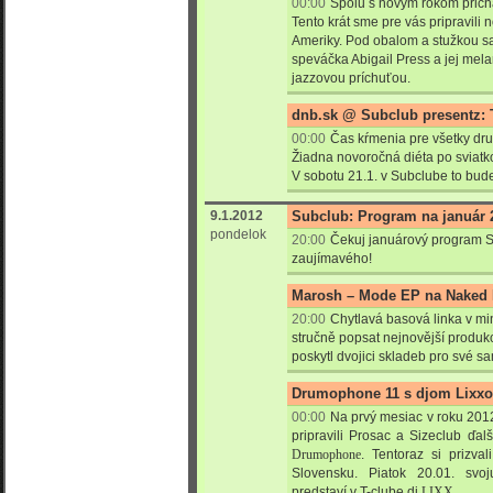
00:00
Spolu s novým rokom prichá
Tento krát sme pre vás pripravili
Ameriky. Pod obalom a stužkou sa
speváčka Abigail Press a jej mela
jazzovou príchuťou.
dnb.sk @ Subclub presentz: T
00:00
Čas kŕmenia pre všetky dru
Žiadna novoročná diéta po sviatk
V sobotu 21.1. v Subclube to bud
9.1.2012
Subclub: Program na január 
pondelok
20:00
Čekuj januárový program S
zaujímavého!
Marosh – Mode EP na Naked
20:00
Chytlavá basová linka v mi
stručně popsat nejnovější produk
poskytl dvojici skladeb pro své s
Drumophone 11 s djom Lixx
00:00
Na prvý mesiac v roku 201
pripravili Prosac a Sizeclub ďa
Drumophone
. Tentoraz si prizva
Slovensku. Piatok 20.01. svo
predstaví v T-clube dj
LIXX
.