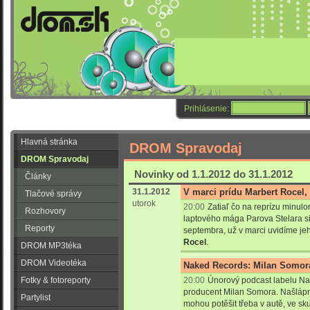
Prihlásenie:
Hlavná stránka
DROM Spravodaj
DROM Spravodaj
Novinky od 1.1.2012 do 31.1.2012
Články
31.1.2012
V marci prídu Marbert Rocel,
Tlačové správy
utorok
20:00
Zatiaľ čo na reprízu minul
Rozhovory
laptového mága Parova Stelara s
Reporty
septembra, už v marci uvidíme j
Rocel
.
DROM MP3téka
DROM Videotéka
Naked Records: Milan Somora
Fotky & fotoreporty
20:00
Únorový podcast labelu N
producent Milan Somora. Našlápn
Partylist
mohou potěšit třeba v autě, ve sku