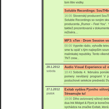
tom litre vodky.
Soluble Recordings: SouTHb
16:00
Slovenský producent SouTH
Soluble Recordings so svojim sk
producenta „Rumor – Feel You“. V
taktiež prezentovaná v dokument
režiséra....
MP3: sTen - Drom Session vol
00:00
Vypnite rádio, vyhoďte telev
sme tu opäť s tým najlepším sou
malinkatej republiky. Tento víkend
TNT crew...
28.1.2012
Audio Visual Experience už 
sobota
10:43
Sobota 4. februára ponúk
pomery nevídaný program! V pr
posluchové selekcie predvedú SVZ
27.1.2012
Exitab vydáva Pjoniho sólový
piatok
Streamujte tu!
19:00
Dlho avizovaný sólový deb
dua Ink Midget & Pjoni je koneč
vychádza na značke Exitab, ktorá 