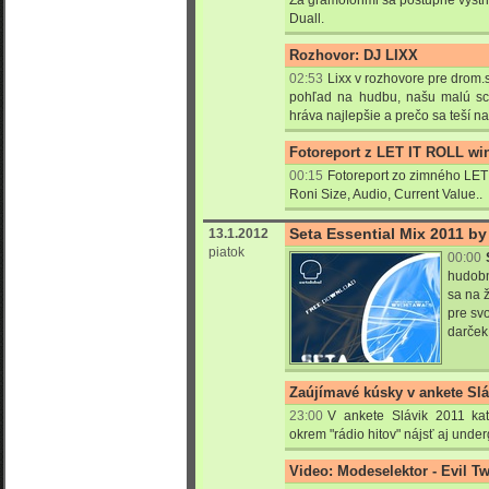
Za gramofónmi sa postupne vystr
Duall.
Rozhovor: DJ LIXX
02:53
Lixx v rozhovore pre drom.s
pohľad na hudbu, našu malú sc
hráva najlepšie a prečo sa teší 
Fotoreport z LET IT ROLL win
00:15
Fotoreport zo zimného LET 
Roni Size, Audio, Current Value..
Seta Essential Mix 2011 b
13.1.2012
piatok
00:00
hudobn
sa na 
pre sv
darček.
Zaújímavé kúsky v ankete Sláv
23:00
V ankete Slávik 2011 kat
okrem "rádio hitov" nájsť aj unde
Video: Modeselektor - Evil T