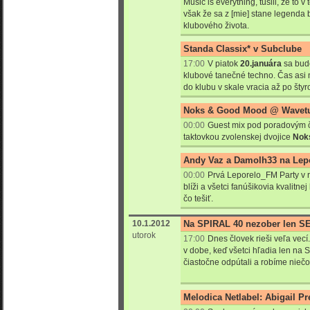
Music is everything, tušili, že to 
však že sa z [mie] stane legenda 
klubového života.
Standa Classix* v Subclube
17:00
V piatok
20.januára
sa bud
klubové tanečné techno. Čas asi n
do klubu v skale vracia až po šty
Noks & Good Mood @ Wavetu
00:00
Guest mix pod poradovým čí
taktovkou zvolenskej dvojice
Nok
Andy Vaz a Damolh33 na Lep
00:00
Prvá Leporelo_FM Party v 
blíži a všetci fanúšikovia kvalitn
čo tešiť.
10.1.2012
Na SPIRAL 40 nezober len S
utorok
17:00
Dnes človek rieši veľa vec
v dobe, keď všetci hľadia len n
čiastočne odpútali a robíme niečo
Melodica Netlabel: Abigail Pr