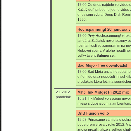
17:00
Od dnes nájdete vo videoték
Každý deň pribudne jedno video 
dnes som vybral Deep Dish Remix
1995.
Hochspannung! 20. januára v
17:00
Prvý Hochspannung! v roku
januára. Začiatok novej sezóny 
rozmanitosti so zameraním na no
klubovej scény. V úlohe headliner
veľký talent
Submerse
..
Bad Mojo - free downloads!
17:00
Bad Moja určite netreba nej
o ňom doteraz nepočuli ihneď klik
produkciu ktorá leží na soundclou
2.1.2012
MP3: Ink Midget PF2012 mix
pondelok
16:21
Ink Midget vo svojom novo
mieša s dubstepom a ambientom.
DnB Fusion vol.5
12:53
Prinášame vám piate pokra
bude premiérová v roku 2012. Vyz
znova prežili, takže s veľkou c