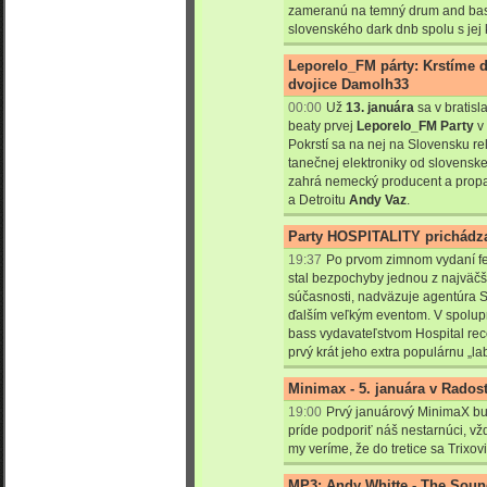
zameranú na temný drum and bas
slovenského dark dnb spolu s jej
Leporelo_FM párty: Krstíme 
dvojice Damolh33
00:00
Už
13. januára
sa v bratis
beaty prvej
Leporelo_FM Party
v 
Pokrstí sa na nej na Slovensku re
tanečnej elektroniky od slovensk
zahrá nemecký producent a prop
a Detroitu
Andy Vaz
.
Party HOSPITALITY prichádza
19:37
Po prvom zimnom vydaní festi
stal bezpochyby jednou z najväčš
súčasnosti, nadväzuje agentúra S
ďalším veľkým eventom. V spolup
bass vydavateľstvom Hospital re
prvý krát jeho extra populárnu „l
Minimax - 5. januára v Radost
19:00
Prvý januárový MinimaX bu
príde podporiť náš nestarnúci, vž
my veríme, že do tretice sa Trixov
MP3: Andy Whitte - The Soun