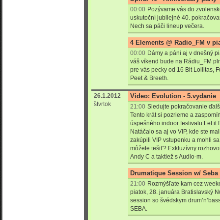
00:00
Pozývame vás do zvolenské
uskutoční jubilejné
40.
pokračova
Nech sa páči lineup večera.
4 Elements @ Radio_FM v pia
00:00
Dámy a páni aj v dnešný pi
váš víkend bude na Rádiu_FM pln
pre vás pecky od 16 Bit Lollitas
Peet & Breeth.
26.1.2012
Video: Evolution - 5.vydanie
štvrtok
21:00
Sledujte pokračovanie ďalše
Tento krát si pozrieme a zaspom
úspešného indoor festivalu Let it 
Natáčalo sa aj vo VIP, kde ste mali
zakúpili VIP vstupenku a mohli sa
môžete tešiť? Exkluzívny rozhov
Andy C a taktiež s Audio-m.
Drumatique Session w/ Seba 
21:00
Rozmýšľate kam cez weeken
piatok, 28. januára Bratislavský N
session so švédskym drum’n’basso
SEBA.