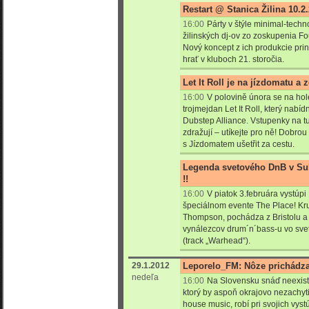
Restart @ Stanica Žilina 10.2
16:00
Párty v štýle minimal-techn
žilinských dj-ov zo zoskupenia F
Nový koncept z ich produkcie prin
hrať v kluboch 21. storočia.
Let It Roll je na jízdomatu a 
16:00
V polovině února se na hol
trojmejdan Let It Roll, který nabíd
Dubstep Alliance. Vstupenky na tu
zdražují – utíkejte pro ně! Dobro
s Jízdomatem ušetřit za cestu.
Legenda svetového DnB v Su
!!
16:00
V piatok 3.februára vystúpi
špeciálnom evente The Place!
Kr
Thompson, pochádza z Bristolu a
vynálezcov drum´n´bass-u vo sve
(track „Warhead“).
29.1.2012
Leporelo_FM: Nôze prichádz
nedeľa
16:00
Na Slovensku snáď neexistu
ktorý by aspoň okrajovo nezachyti
house music, robí pri svojich vys