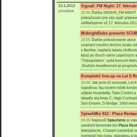
23.1.2012
Signall_FM Night: 17. február
pondelok
20:00
Ďalšia SIGNAll_FM NIGHT 
pokračovaní pre vás opäť pripra
odštartujeme už 17. februára 201
MidnightDubs presents SCUB
20:00
Ďalšie pokračovanie akcie
znamení nového techno zvuku od 
v Berlíne, majiteľa labelu Hotfl
ktorý po dvoch veľmi uspečných a
‘Triangulation', vydá koncom f
ebru
Druhým headlinerom je progresív
Kompletní line-up na Let It Ro
20:00
Jak jsme již avizovali, Let 
najednou: Na novém místě konání -
užijete Hospitality, Take Control 
lákadly ala Andy C, High Contrast,
Sun Empire, D-Bridge, 16bit nebo
SplashMix 012 : Plaza Restau
00:00
Najnovší
Splashmix
je vsk
svedomí brnenské trio
Plaza Res
Intergalactic. Chalani namiešali 
rozmedzí hip-hopu, dubstepu a ba