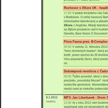
Rozhovor s XKore UK - headl
17:00
V piatok trinásteho nás č
v Bratislave. O veľký bassový štar
mimoriadne talentovaný a aktuáln
XKore
z Anglicka. Mladý talento
sa štýlom produkcie radí k hudobn
Genetix, Bare Noize či Document
Flora Fauna pres. B-Complex
00:00
V sobotu 11. februára 2012
"hero zlomených beatov", ktorý p
tvrdiť, priam vpichol do žíl dnešn
Vlnu popularity žánru, ktorý predst
on.
Dubstepová revolúcia z Čadc
00:00
Ťažko povedať, ktorý z dne
prezývku „novodobý Mozart“. Hod
neskoršie generácie. Momentálne
medzi nami je niekoľko potenciá
8.1.2012
MP3: Jan Liberbarek - Drom S
nedeľa
12:00
Aj v roku 2012 vám budeme
zaujímavé sety od slovenských dj