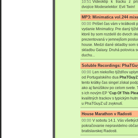
10:51
Videoklip k tracku z p
dvojice Modeselektor: Evil Twin!
MP3: Minimatica vol.244 mixe
00:00
Prišiel čas vám v krátkosti
vydanie Minimaticy. Pre daný týžd
ktoré by som rozdelil do dvoch sk
prezentovaná v jemnejšom posluc
house. Medzi dané skladby som si 
skladbu Galaxy. Druhá polovica s
duchu...
Soluble Recordings: PhaTGuy
00:00
Len niekoľko týždňov uplyn
od Portugalského dua
PhaTGuyZ
tento krátky čas singel získal p
ako aj fanúšikov po celom svete. 
s ich novým EP
“
Cup Of This Ple
kvalitných trackov s typickým hu
u PhaTGuyZ už zvyknutí.
House Marathon v Radosti
00:00
V sobotu 14.1. Vás všetký
pokračovanie nepravidelno obča
bratislavskej Radosti.