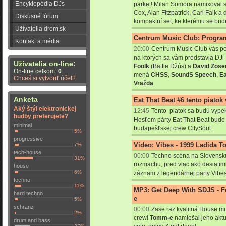
Encyklopédia DJs
parket! Milan Somora namixoval s
Cox, Alan Fitzpatrick, Carl Falk a d
Diskusné fórum
kompaktní set, ke kterému se bude
Užívatelia drom.sk
Centrum Music Club: Program
Kontakt a média
20:00
Centrum Music Club vás po
na ktorých sa vám predstavia DJ
Užívatelia on-line:
Foolk
(Battle Džús) a
David Zose
On-line celkom:
0
mená
CHSS
,
SoundS Speech
,
E
Chceš si vytvoriť účet?
Vražda
.
Anketa
Eat That Beat #6 tento piatok
Aký štýl elektronickej
12:45
Tento piatok sa budú vype
hudby preferujete?
Hosťom párty Eat That Beat bude 
minimal
budapešťskej crew CitySoul.
5%
progressive
Video: Vibes - 1999 Ladida T
7%
tech-house
00:00
Techno scéna na Slovensk
31%
rozmachu, pred viac ako desiatimi
house
6%
záznam z legendárnej party Vibes.
techno
11%
MP3: Get Deep With SDJS - 
hard techno
e
5%
schranz
00:00
Zase raz kvalitná House m
2%
crew!
Tomm-e
namiešal jeho aktu
drum and bass