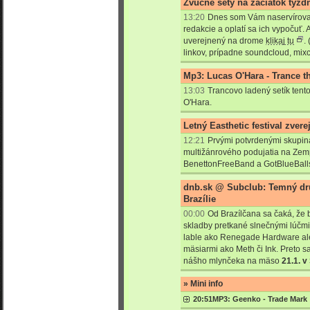
Zvučné sety na začiatok týžd
13:20
Dnes som Vám naservíroval 
redakcie a oplatí sa ich vypočuť.
A
uverejnený na drome
klikaj tu
.
linkov, prípadne soundcloud, mixcl
Mp3: Lucas O'Hara - Trance t
13:03
Trancovo ladený setík tent
O'Hara.
Letný Easthetic festival zvere
12:21
Prvými potvrdenými skupina
multižánrového podujatia na Zemp
BenettonFreeBand a GotBlueBall
dnb.sk @ Subclub: Temný dr
Brazílie
00:00
Od Brazílčana sa čaká, že
skladby pretkané slnečnými lúčm
lable ako Renegade Hardware aleb
mäsiarmi ako Meth či Ink. Preto s
nášho mlynčeka na mäso
21.1. v
» Mini info
20:51
MP3: Geenko - Trade Mark