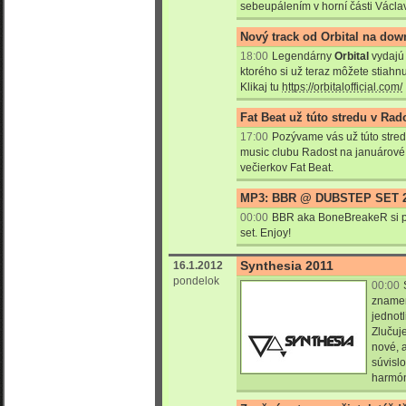
sebeupálením v horní části Václa
Nový track od Orbital na dow
18:00
Legendárny
Orbital
vydajú
ktorého si už teraz môžete stiahn
Klikaj tu
https://orbitalofficial.com/
Fat Beat už túto stredu v Rad
17:00
Pozývame vás už túto stred
music clubu Radost na januárov
večierkov Fat Beat.
MP3: BBR @ DUBSTEP SET 
00:00
BBR aka BoneBreakeR si pr
set. Enjoy!
Synthesia 2011
16.1.2012
pondelok
00:00
znamen
jednotl
Zlučuj
nové, 
súvislo
harmón