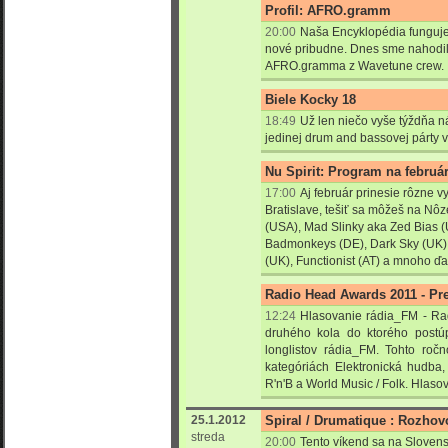
Profil: AFRO.gramm
20:00
Naša Encyklopédia funguje 
nové pribudne. Dnes sme nahodili
AFRO.gramma z Wavetune crew. :
Biele Kocky 18
18:49
Už len niečo vyše týždňa n
jedinej drum and bassovej párty v
Nu Spirit: Program na februá
17:00
Aj február prinesie rôzne v
Bratislave, tešiť sa môžeš na Nô
(USA), Mad Slinky aka Zed Bias (
Badmonkeys (DE), Dark Sky (UK),
(UK), Functionist (AT) a mnoho ďal
Radio Head Awards 2011 - Pr
12:24
Hlasovanie rádia_FM - Ra
druhého kola do ktorého postúpi
longlistov rádia_FM. Tohto ro
kategóriách Elektronická hudba
R'n'B a World Music / Folk. Hlasov
25.1.2012
Spiral / Drumatique : Rozho
streda
20:00
Tento víkend sa na Sloven