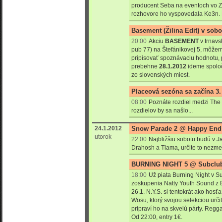
producent Seba na eventoch vo Zv
rozhovore ho vyspovedala Ke3n. 
Basement (Žilina Edit) v so
20:00
Akciu
BASEMENT
v trnav
pub 77) na Štefánikovej 5, môž
pripisovať spoznávaciu hodnotu, p
prebehne
28.1.2012
ideme spoloč
zo slovenských miest.
Placeová sezóna sa začína 3.
08:00
Poznáte rozdiel medzi The
rozdielov by sa našlo...
24.1.2012
Snow Parade 2 @ Happy End
utorok
22:00
Najbližšiu sobotu budú v J
Drahosh a Tlama, určite to nezmeš
BURNING NIGHT 5 @ Subclu
18:00
Už piata Burning Night v 
zoskupenia Natty Youth Sound z Br
26.1. N.Y.S. si tentokrát ako hos
Wosu, ktorý svojou selekciou urči
pripraví ho na skvelú párty. Regga
Od 22:00, entry 1€.