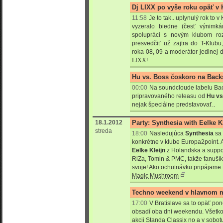
Dj LIXX po vyše roku opäť v 
11:58
Je to tak.. uplynulý rok to 
vyzeralo biedne (česť výnimk
spolupráci s novým klubom ro
presvedčiť už zajtra do T-Klub
roka 08, 09 a moderátor jedinej d
LIXX
!
Hu vs. Boss čoskoro na Back
00:00
Na soundcloude labelu Ba
pripravovaného releasu od
Hu vs
nejak špeciálne predstavovať..
18.1.2012
Party: Synthesia with Eelke K
streda
18:00
Nasledujúca
Synthesia
sa 
konkrétne v klube Europa2point. 
Eelke Kleijn
z Holandska a suppo
RiZa, Tomin & PMC, takže fanušík
svoje! Ako ochutnávku pripájame 
Magic Mushroom
Techno weekend v hlavnom 
17:00
V Bratislave sa to opäť pon
obsadí oba dni weekendu. Všetko
akcii Standa Classix no a v sobotu