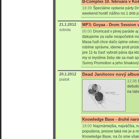
B-Complex 10. februára v Koši
18:39
Špeciálne vydanie párty 
weekend hostiť nášho no.1 dnb p
21.1.2012
MP3: Goyaa - Drom Session vo
sobota
00:00
Dromcast v plnej paráde aj
ďakujeme za vaše nespočetné mail
Masa ľudí chce dačo úplne odveci,
robíme správne, ideme proti prúdu,
pre 11-tu časť vybrali pána dja kt
my si myslíme žeby ste sa mali s
Sunny Promotion a jeho šmakový 
Dead Janitorov nový album
20.1.2012
piatok
12:36
debut
na lab
Knowledge Base - druhé naro
18:00
Najznámejšia, najväčšia, n
populárna, presne taká nie je a 
Knowledge Base, na čo sme však p