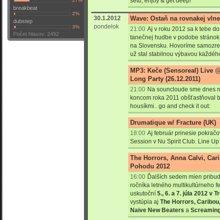
setu, enjoy & get deep!
27%
breakbeat
2%
30.1.2012
Wave: Ostaň na rovnakej vlne 
dubstep
pondelok
3%
21:00
Aj v roku 2012 sa k tebe do
Počet hlasov: 2492
tanečnej hudbe v podobe stránok
na Slovensku. Hovoríme samozre
už stal stabilnou výbavou každéh
MP3: Keče (Sensoreal) Live @
Long Party (26.12.2011)
21:00
Na souncloude sme dnes na
koncom roka 2011 obšťastňoval 
housíkmi.. go and check it out:
Drumatique w/ Fracture (UK)
18:00
Aj február prinesie pokra
Session v Nu Spirit Club. Line Up 
The Horrors, Anna Calvi, Car
Pohodu 2012
16:00
Ďalších sedem mien pribud
ročníka letného multikultúrneho f
uskutoční
5., 6. a 7. júla 2012 v 
vystúpia aj
The Horrors, Caribou
Naive New Beaters
a
Screaming