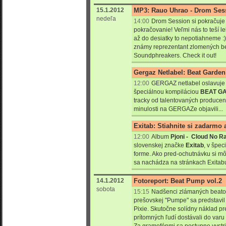
15.1.2012
MP3: Rauo Uhrao - Drom Sessi
nedeľa
14:00
Drom Session si pokračuje
pokračovanie! Veľmi nás to teší l
až do desiatky to nepotiahneme :)
známy reprezentant zlomených b
Soundphreakers. Check it out!
Gergaz Netlabel: Beat Garde
12:00
GERGAZ netlabel oslavuje 3
špeciálnou kompiláciou
BEAT G
tracky od talentovaných producento
minulosti na GERGAZe objavili...
Exitab: Stiahnite si zadarmo 
12:00
Album
Pjoni -
Cloud No Ra
slovenskej značke
Exitab
, v špec
forme. Ako pred-ochutnávku si mô
sa nachádza na stránkach Exitabu
14.1.2012
Fotoreport: Beat Pump vol.2
sobota
15:15
Nadšenci zlámaných beatov s
prešovskej "Pumpe" sa predstavil 
Pixie. Skutočne solídny náklad pre
prítomných ľudí dostávali do varu 