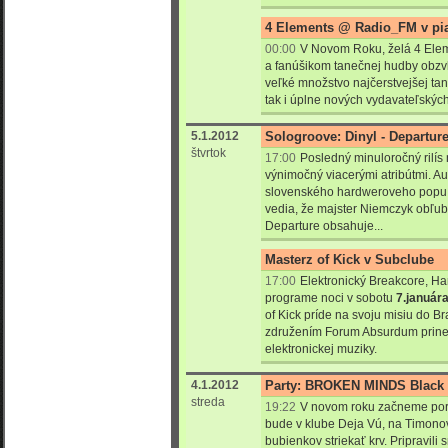
4 Elements @ Radio_FM v pia
00:00
V Novom Roku, želá 4 Elem
a fanúšikom tanečnej hudby obzvl
veľké množstvo najčerstvejšej ta
tak i úplne nových vydavateľskýc
5.1.2012
Sologroove: Dinyl - Departur
štvrtok
17:00
Posledný minuloročný rilís 
výnimočný viacerými atribútmi. Au
slovenského hardweroveho popu
vedia, že majster Niemczyk obľub
Departure obsahuje...
Masterz of Kick v Subclube
17:00
Elektronický Breakcore, Har
programe noci v sobotu
7.január
of Kick príde na svoju misiu do Br
združením Forum Absurdum prines
elektronickej muziky.
4.1.2012
Party: BROKEN MINDS Black F
streda
19:22
V novom roku začneme pori
bude v klube Deja Vú, na Timonov
bubienkov striekať krv. Pripravili