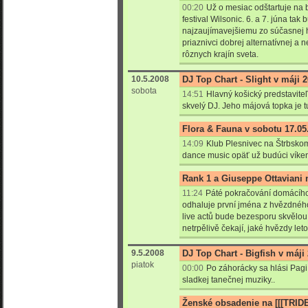
00:20
Už o mesiac odštartuje na 
festival Wilsonic. 6. a 7. júna tak
najzaujímavejšiemu zo súčasnej h
priaznivci dobrej alternatívnej a 
rôznych krajín sveta.
10.5.2008
DJ Top Chart - Slight v máji 
sobota
14:51
Hlavný košický predstaviteľ
skvelý DJ. Jeho májová topka je t
Flora & Fauna v sobotu 17.05
14:09
Klub Plesnivec na Štrbskom
dance music opäť už budúci víken
Rank 1 a Giuseppe Ottaviani
11:24
Páté pokračování domácíh
odhaluje první jména z hvězdného
live actů bude bezesporu skvělou 
netrpělivě čekají, jaké hvězdy let
9.5.2008
DJ Top Chart - Bigfish v máji
piatok
00:00
Po záhorácky sa hlási Pagi 
sladkej tanečnej muziky..
Ženské obsadenie na [[[TRID