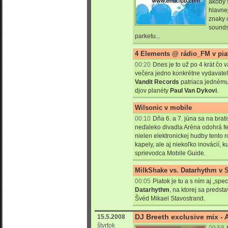
akoby s
hlavnej
znaky c
sounds
parketu...
4 Elements @ rádio_FM v pia
00:20
Dnes je to už po 4 krát čo
večera jedno konkrétne vydavate
Vandit Records
patriaca jednému
djov planéty
Paul Van Dykovi
.
Wilsonic v mobile
00:10
Dňa 6. a 7. júna sa na bra
neďaleko divadla Aréna odohrá fest
nielen elektronickej hudby tento 
kapely, ale aj niekoľko inovácií, ku
sprievodca Mobile Guide.
MilkShake vs. Datarhythm v S
00:05
Piatok je tu a s ním aj „spe
Datarhythm
, na ktorej sa predst
Švéd Mikael Stavostrand.
DJ Breeth exclusive mix -
15.5.2008
štvrtok