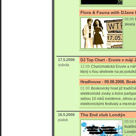
Flora & Fauna with DJane 
06:06
skvela 
17.5.2008
DJ Top Chart - Eruvie v máji 
sobota
12:09
Charizmatická Eruvie a náh
ktorý s ňou stretnete na jej potulk
Hradhouse - 09.08.2008, Bosk
01:00
Boskovický hrad již tradič
elektronické zvuky a tisíce party
sebou 10 roků existence, silnou 
elektronickými festivaly a mezinár
The End club Londýn
16.5.2008
piatok
05:50
kvalit
Londýn