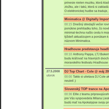
prinesie nielen muziku, ktorá kla
zložku, ale i takú, ktorá si zakla
O elektronickej hudbe sa traduje,
Minimatica @ Digitally Import
00:15
Dnešný stredajší večer ro
ponúkne prehliadku toho, čo nové
minimal-techna našlo cestu k moje
týždeň aktualizujem a ponúkam k v
názvom Minimatica.
Hradhouse predstavuje headl
00:10
Anthony Pappa, LTJ Bukem
budu kráľovať na hlavných dvoch
moravského festivalu Hradhouse –
27.5.2008
DJ Top Chart - Cole @ máj 20
utorok
00:00
Takto si ulietava DJ Cole a
neuletí ;)
Slovenský TOP trance na Ap
00:36
Ellle z teamu pripravujúc
pre Vás vyspovedela Milana Liesk
budú mať na Apokalypse svoju pr