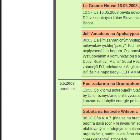
Le Grande House 16.05.2008 
12:57
Už 16.05.2008 privíta nov
DJov z opačných kútov Slovenska.
Bocca.
Jeff Amadeus na Apokalypse 
00:03
Ďalším zahraničným vystup
milovníkov rýchlej "jazdy". Techn
ovplyvnená hip-hopom. Osobnosť,
vystupováním a komunikáciou s 
DJovi Rushovi. Majiteľ Squat Rec
známejší DJ, prichádza z Anglick
istí, že nie naposledy - JEFF A
5.5.2008
Poď zadarmo na Drumophoni
pondelok
13:56
Čo k tomu potrebuješ? Stač
by ťa to rozmýšľanie príliš vyčer
konzum na dobytie energie pri ba
Sobota na festivale Wilsonic
06:10
Dňa 6. a 7. júna sa na bra
odohrá ďalší ročník festivalu Wilso
etablovaným i nádejným umelcom,
organizáciu, hudbu a vizuálnu zl
charakteristickú atmosféru.