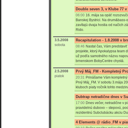
Double seven 3, v Klube 77 v 
06:00
16. mája sa opäť rozozvuči
Banskej Bystrici. Na drum&bass-
zavítajú dvaja hostia od načich 
Rido.
3.5.2008
Recapitulation - 1.8.2008 v 
sobota
08:46
Nastal čas, Vám predstavi
projekte, ktorý Apokalypsa team d
už podľa samotného názvu napov
brnenskom BobyCentre chystá.
2.5.2008
Prvý Máj_FM - Kompletný Pr
piatok
20:31
Prinášame Vám kompletný 
Prvý Máj_FM. V sobotu 3.mája 20
kluboch piaty ročník tohto medzi
Dubtrap netradične dnes v S
17:00
Dnes večer, netradične v pi
pravidelnú dubovo – stepovú, pod
rezidentnú Subclubácku akciu Du
4 Elements @ rádio_FM v piat