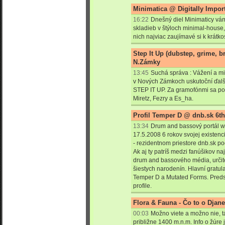
Minimatica @ Digitally Impor
16:22
Dnešný diel Minimaticy vá
skladieb v štýloch minimal-house
nich najviac zaujímavé si k krátko
Step It Up (dubstep, grime, b
N.Zámky
13:45
Suchá správa : Vážení a mi
v Nových Zámkoch uskutoční ďalš
STEP IT UP. Za gramofónmi sa po
Miretz, Fezry a Es_ha.
Profil Temper D @ dnb.sk 6th
13:34
Drum and bassový portál w
17.5.2008 6 rokov svojej existen
- rezidentnom priestore dnb.sk p
Ak aj ty patríš medzi fanúšikov 
drum and bassového média, určite
šiestych narodenín. Hlavní gratul
Temper D a Mutated Forms. Pred
profile.
Flora & Fauna - Čo to o Djane
00:03
Možno viete a možno nie, t
približne 1400 m.n.m. Info o žúre 