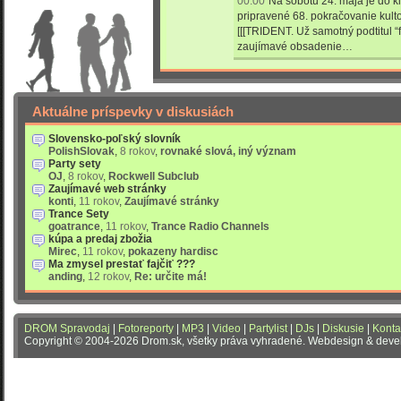
00:00
Na sobotu 24. mája je do
pripravené 68. pokračovanie kult
[[[TRIDENT. Už samotný podtitul 
zaujímavé obsadenie…
Aktuálne príspevky v diskusiách
Slovensko-poľský slovník
PolishSlovak
,
8 rokov
,
rovnaké slová, iný význam
Party sety
OJ
,
8 rokov
,
Rockwell Subclub
Zaujímavé web stránky
konti
,
11 rokov
,
Zaujímavé stránky
Trance Sety
goatrance
,
11 rokov
,
Trance Radio Channels
kúpa a predaj zbožia
Mirec
,
11 rokov
,
pokazeny hardisc
Ma zmysel prestať fajčiť ???
anding
,
12 rokov
,
Re: určite má!
DROM Spravodaj
|
Fotoreporty
|
MP3
|
Video
|
Partylist
|
DJs
|
Diskusie
|
Konta
Copyright © 2004-2026 Drom.sk, všetky práva vyhradené. Webdesign & dev