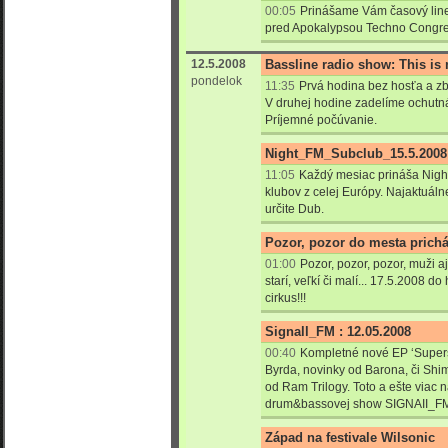
00:05
Prinášame Vám časový line
pred Apokalypsou Techno Congre
12.5.2008
Bassline radio show: This is
pondelok
11:35
Prvá hodina bez hosťa a zb
V druhej hodine zadelíme ochutn
Príjemné počúvanie.
Night_FM_Subclub_15.5.2008
11:05
Každý mesiac prináša Nigh
klubov z celej Európy. Najaktuál
určite Dub.
Pozor, pozor do mesta prichá
01:00
Pozor, pozor, pozor, muži aj
starí, veľkí či malí... 17.5.2008 
cirkus!!!
Signall_FM : 12.05.2008
00:40
Kompletné nové EP ‘Super
Byrda, novinky od Barona, či Sh
od Ram Trilogy. Toto a ešte viac 
drum&bassovej show SIGNAII_F
Západ na festivale Wilsonic