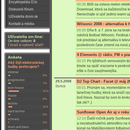
Encyklopédia DJs
00:30
Blíži sa oslava nielen ele
Diskusné fórum
Download, ktorá sa každoročne 
Nenechajte si ujsť jedinú warm up
Užívatelia drom.sk
Kontakt a média
Wilsonic 2008 : alternatíva k
00:20
Dňa 6. a 7. júna sa na bra
odohrá festival Wilsonic. Festival
Užívatelia on-line:
rok predstaví aj alternatívu k tel
On-line celkom:
0
Chceš si vytvoriť účet?
poslednom čase zmenil na novú 
4 Elements @ rádio_FM v pia
Anketa
00:15
Po týždňoch venovaným tým
Aký štýl elektronickej
triede sa opäť vraciame k pestros
hudby preferujete?
ešte o čosi zaujímavejšia.
minimal
5%
progressive
29.5.2008
DJ Top Chart - Facet @ máj 2
7%
štvrtok
00:01
Priznám sa, momentálne ma
tech-house
31%
tanečnej hudby, ktorá sa snaží vy
house
bolí hlava. Nazval by som to krokom
6%
tak zlé? ;)
techno
11%
hard techno
Sunflower Open Air aj v roku
5%
12:14
Ďalší ročník party Sunflowe
schranz
2%
a nezabudnuteľnú atmosféru na m
drum and bass
konal na Matúškovskom futbalovo