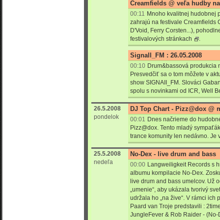
Creamfields @ veľa hudby na
00:11
Mnoho kvalitnej hudobnej p
zahrajú na festivale Creamfields
D'Void, Ferry Corsten...), pohodln
festivalových stránkach
.
Signall_FM : 26.05.2008
00:10
Drum&bassová produkcia n
Presvedčiť sa o tom môžete v ak
show SIGNAII_FM. Slováci Gaban
spolu s novinkami od ICR, Well B
26.5.2008
DJ Top Chart - Pizz@dox @ 
pondelok
00:01
Dnes načrieme do hudobné
Pizz@dox. Tento mladý sympaťák 
trance komunity len nedávno. Je v
25.5.2008
No-Dex - live drum and bass
nedeľa
00:00
Langweiligkeit Records s 
albumu kompilacie No-Dex. Zosku
live drum and bass umelcov. Už o
„umenie“, aby ukázala tvorivý sv
udržala ho „na žive“. V rámci ich
Paard van Troje predstavili : 2ti
JungleFever & Rob Raider - (No-