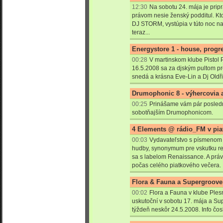
12:30
Na sobotu 24. mája je prip
právom nesie ženský podditul. Kto
DJ STORM, vystúpia v túto noc na
teraz...
Energystore 1 - house, progre
00:28
V martinskom klube Pistol 
16.5.2008 sa za djským pultom pr
snedá a krásna Eve-Lin a Dj Oldři
Drumophonic 8 - výhercovia 
00:25
Prinášame vám pár posledn
sobotňajším Drumophonicom.
4 Elements @ rádio_FM v pia
00:03
Vydavateľstvo s písmenom
hudby, synonymum pre vskutku reg
sa s labelom Renaissance. A prá
počas celého piatkového večera.
Flora & Fauna a Supergroove 
00:02
Flora a Fauna v klube Ples
uskutoční v sobotu 17. mája a Supe
týždeň neskôr 24.5.2008. Info čos