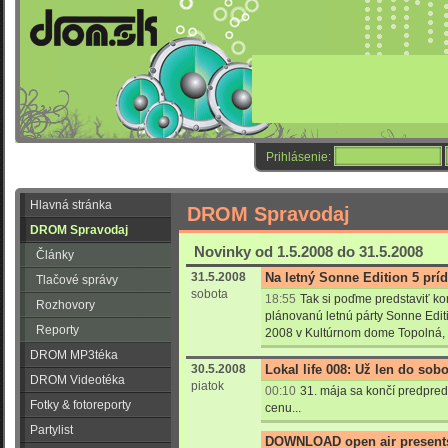
Prihlásenie:
Hlavná stránka
DROM Spravodaj
DROM Spravodaj
Novinky od 1.5.2008 do 31.5.2008
Články
31.5.2008
Na letný Sonne Edition 5 prí
Tlačové správy
sobota
18:55
Tak si poďme predstaviť k
Rozhovory
plánovanú letnú párty Sonne Edit
Reporty
2008 v Kultúrnom dome Topolná, 
DROM MP3téka
30.5.2008
Lokal life 008: Už len do sobo
DROM Videotéka
piatok
00:10
31. mája sa končí predpred
Fotky & fotoreporty
cenu...
Partylist
DOWNLOAD open air presents