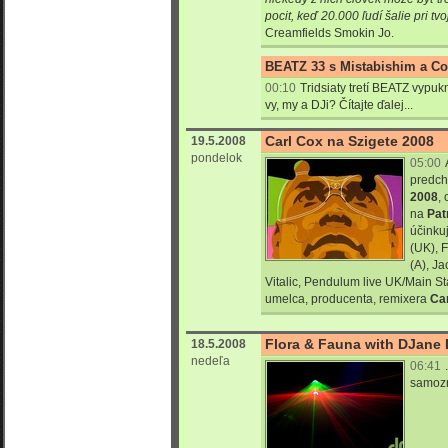
pocit, keď 20.000 ľudí šalie pri tv
Creamfields Smokin Jo.
BEATZ 33 s Mistabishim a C
00:10
Tridsiaty tretí BEATZ vypuk
vy, my a DJi? Čítajte ďalej...
Carl Cox na Szigete 2008
19.5.2008
pondelok
05:00
predch
2008
,
na
Pat
účinkuj
(UK), 
(A), Ja
Vitalic, Pendulum live UK/Main S
umelca, producenta, remixera
Ca
Flora & Fauna with DJane
18.5.2008
nedeľa
06:41
samozr