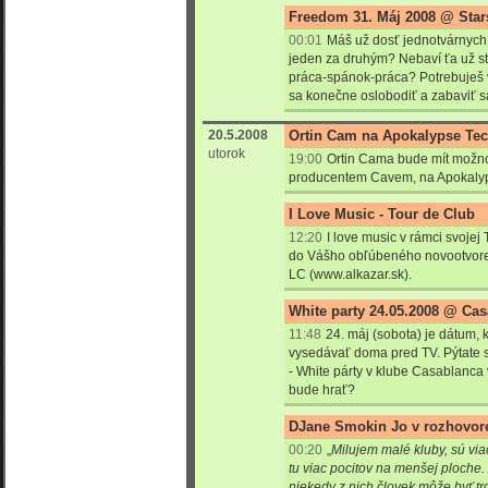
Freedom 31. Máj 2008 @ Star
00:01
Máš už dosť jednotvárnych 
jeden za druhým? Nebaví ťa už st
práca-spánok-práca? Potrebuješ v
sa konečne oslobodiť a zabaviť 
20.5.2008
Ortin Cam na Apokalypse Te
utorok
19:00
Ortin Cama bude mít možnos
producentem Cavem, na Apokalyp
I Love Music - Tour de Club
12:20
I love music v rámci svojej 
do Vášho obľúbeného novootvoren
LC (www.alkazar.sk).
White party 24.05.2008 @ Cas
11:48
24. máj (sobota) je dátum,
vysedávať doma pred TV. Pýtate
- White párty v klube Casablanca
bude hrať?
DJane Smokin Jo v rozhovore
00:20
„
Milujem malé kluby, sú via
tu viac pocitov na menšej ploche. 
niekedy z nich človek môže byť tr