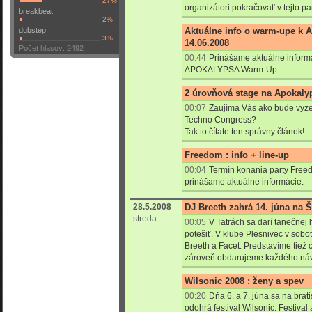
27%
organizátori pokračovať v tejto pa
breakbeat
2%
dubstep
Aktuálne info o warm-upe k 
3%
14.06.2008
Počet hlasov: 2492
00:44
Prinášame aktuálne infor
APOKALYPSA Warm-Up.
2 úrovňová stage na Apokal
00:07
Zaujíma Vás ako bude vyz
Techno Congress?
Tak to čítate ten správny článok!
Freedom : info + line-up
00:04
Termín konania party Freedo
prinášame aktuálne informácie.
28.5.2008
DJ Breeth zahrá 14. júna na 
streda
00:05
V Tatrách sa darí tanečnej
potešiť. V klube Plesnivec v sob
Breeth a Facet. Predstavíme tiež
zároveň obdarujeme každého náv
Wilsonic 2008 : ženy a spev
00:20
Dňa 6. a 7. júna sa na bra
odohrá festival Wilsonic. Festival