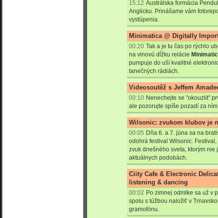
15:12
Austrálska formácia Pendu
Anglicku. Prinášame vám fotorep
vystúpenia.
Minimatica @ Digitally Impor
00:20
Tak a je tu čas po rýchlo 
na vlnovú dĺžku relácie
Minimati
pumpuje do uší kvalitné elektron
tanečných rádiách.
Videosoutěž s Jeffem Amade
00:10
Nenechejte se "okouzlit" pr
ale pozorujte spíše pozadí za ním
Wilsonic: zvukom klubov je 
00:05
Dňa 6. a 7. júna sa na bra
odohrá festival Wilsonic. Festival
zvuk dnešného sveta, ktorým nie j
aktuálnych podobách.
Ciity Cafe & Electronic Delica
listening & dancing
00:02
Po zimnej odmlke sa už v pl
spolu s túžbou naložiť v Trnavsk
gramofónu.