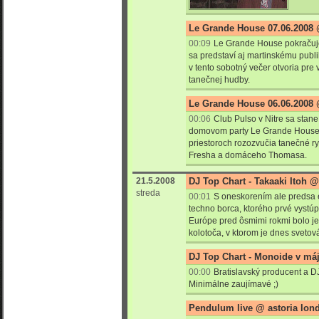
Le Grande House 07.06.2008 @
00:09
Le Grande House pokračuje
sa predstaví aj martinskému publi
v tento sobotný večer otvoria pre 
tanečnej hudby.
Le Grande House 06.06.2008 
00:06
Club Pulso v Nitre sa stan
domovom party Le Grande House.
priestoroch rozozvučia tanečné 
Fresha a domáceho Thomasa.
21.5.2008
DJ Top Chart - Takaaki Itoh @
streda
00:01
S oneskorením ale predsa 
techno borca, ktorého prvé vystú
Európe pred ôsmimi rokmi bolo j
kolotoča, v ktorom je dnes svetov
DJ Top Chart - Monoide v máj
00:00
Bratislavský producent a D
Minimálne zaujímavé ;)
Pendulum live @ astoria lon