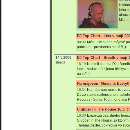
09:58
kráľom
jeho c
utanco
Michal
DJ Top Chart - Lixx v máji 20
00:02
Mišo Lixx a jeho májové po
publikum.. prostoreko masáž! ;)
14.5.2008
DJ Top Chart - Breeth v máji 
streda
18:19
No limit chartka DJa Breeth
topku zostavenú z jemu blízkych 
na to? :)
Na májovom Music is Everyt
16:34
Na májovom music is every
DJ zo stajne najlepšieho britské
Records - Simon Richmond aka P
Clubber In The House 16.5. 
16:30
Expanzia ozajstného housu
Clubber In The House, za ktorým st
ThomasDexter, pokračuje vo svoj