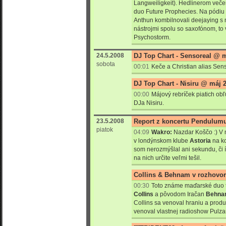
Langweiligkeit). Hedlinerom več
duo Future Prophecies. Na pódiu
Anthun kombilnovali deejaying s 
nástrojmi spolu so saxofónom, to 
Psychostorm.
24.5.2008
DJ Top Chart - Sensoreal @ 
sobota
00:01
Keče a Christian alias Sens
DJ Top Chart - Nisiru @ máj 
00:00
Májový rebríček piatich ob
DJa Nisiru.
23.5.2008
Report z koncertu Pendulum
piatok
04:09
Wakro:
Nazdar Koščo :) V 
v londýnskom klube
Astoria
na k
som nerozmýšlal ani sekundu, či ís
na nich určite veľmi tešil.
Collins & Behnam v rozhovor
00:30
Toto známe maďarské duo t
Collins
a pôvodom Iračan
Behna
Collins sa venoval hraniu a prod
venoval vlastnej radioshow Pulzar