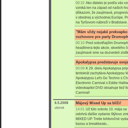
00:32
Ako ďaleko je podľa vás vz
vzniká len na západ od našich hra
dôkazom, že zaujímavá, progresív
v strednej a východnej Európe. Pr
na Tyršovom nábreží v Bratislave.
"Mám vždy nejaké prekvapko 
rozhovore pre party Drumoph
00:10
Pred sobotňajším Drumoph
headlinera tejto akcie, skvelého
zaujímavé sme sa dozvedeli zistíte
Apokalypsa predstavuje svoj
00:09
K 29. dielu Apokalypsa pri
tentokrát zachytáva Apokalypsu 
Apokalypsu Let's Go Techno s C
Electronic Carnival s Eddie Halli
videokapitol DVD obsahuje tiež fo
Carnival!
6.5.2008
Májový Mixed Up sa blíži!
utorok
14:01
Už túto sobotu 10. mája s
odohrá ďalšie vydanie štýlovo zm
MIXED UP. Tretie tohtoročné vyd
bassu a breakbeatu...