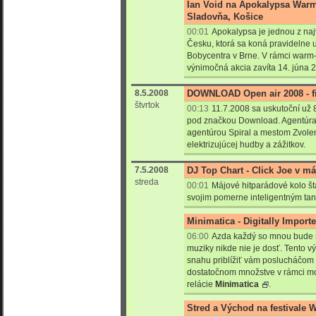
Ian Void na Apokalypsa Warm
Sladovňa, Košice
00:01
Apokalypsa je jednou z na
Česku, ktorá sa koná pravidelne u
Bobycentra v Brne. V rámci warm-u
výnimočná akcia zavíta 14. júna 
8.5.2008
DOWNLOAD Open air 2008 - fi
štvrtok
00:13
11.7.2008 sa uskutoční už
pod značkou Download. Agentúra 
agentúrou Spiral a mestom Zvolen
elektrizujúcej hudby a zážitkov.
7.5.2008
DJ Top Chart - Click Joe v má
streda
00:01
Májové hitparádové kolo št
svojim pomerne inteligentným ta
Minimatica - Digitally Import
06:00
Azda každý so mnou bude s
muziky nikde nie je dosť. Tento v
snahu priblížiť vám poslucháčom k
dostatočnom množstve v rámci mo
relácie
Minimatica
.
Stred a Východ na festivale W