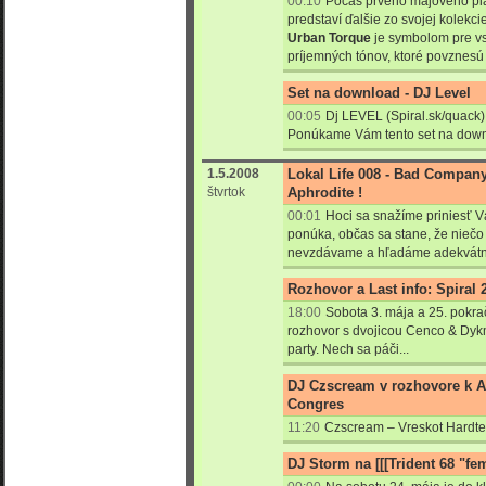
00:10
Počas prvého májového pi
predstaví ďalšie zo svojej kolekci
Urban Torque
je symbolom pre vs
príjemných tónov, ktoré povznesú
Set na download - DJ Level
00:05
Dj LEVEL (Spiral.sk/quack) 
Ponúkame Vám tento set na down
1.5.2008
Lokal Life 008 - Bad Compan
štvrtok
Aphrodite !
00:01
Hoci sa snažíme priniesť Vá
ponúka, občas sa stane, že niečo
nevzdávame a hľadáme adekvátne 
Rozhovor a Last info: Spiral
18:00
Sobota 3. mája a 25. pokra
rozhovor s dvojicou Cenco & Dyk
party. Nech sa páči...
DJ Czscream v rozhovore k A
Congres
11:20
Czscream – Vreskot Hardt
DJ Storm na [[[Trident 68 "fe