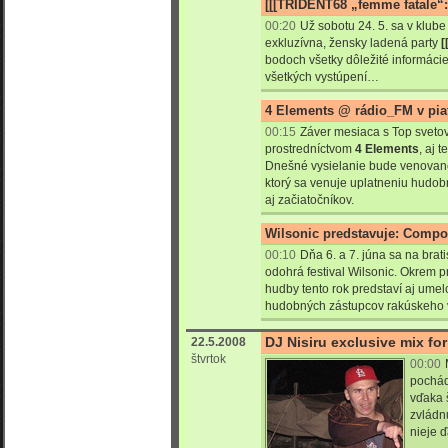
[[[TRIDENT68 „femme fatale“: 
00:20
Už sobotu 24. 5. sa v klu
exkluzívna, žensky ladená party
[
bodoch všetky dôležité informácie
všetkých vystúpení…
4 Elements @ rádio_FM v pia
00:15
Záver mesiaca s Top sveto
prostredníctvom
4 Elements
, aj 
Dnešné vysielanie bude venovan
ktorý sa venuje uplatneniu hudobn
aj začiatočníkov.
Wilsonic predstavuje: Compo
00:10
Dňa 6. a 7. júna sa na bra
odohrá festival Wilsonic. Okrem p
hudby tento rok predstaví aj umel
hudobných zástupcov rakúskeho 
DJ Nisiru exclusive mix fo
22.5.2008
štvrtok
00:00
pochád
vďaka 
zvládn
nieje ď