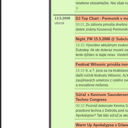
relatívne obsiahlejšie. Nie však na
:)
13.5.2008
DJ Top Chart - Permonik v má
utorok
00:01
Zo záhoria prináša dnešnú 
dobre známy houseový Permonik
Night_FM 15.5.2008 @ Subclu
16:33
Výsostne aktuálnym zvukom
Dubstep. Ak ste doteraz museli z
tento týžden si dajte relax. Viede
Festival Wilsonic prináša ino
16:15
6. a 7. júna sa na bratisl
ďalší ročník festivalu Wilsonic. A
zaujímavých umelcov z celého svet
a inovatívne riešenia.
Súťaž s Kevinom Saunderso
Techno Congress
00:10
Poznáš dokonale Kevina S
praotcovi techna z Detroitu pod ru
Apokalypse? Tak táto súťaž je ak
Warm Up Apokalypsa s DJane 