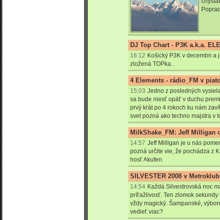
chystát
Poprad
DJ Top Chart - P3K a.k.a. E
16:12
Košický P3K v decembri a
zložená TOPka..
4 Elements - rádio_FM v piat
15:03
Jedno z posledných vysiela
sa bude niesť opäť v duchu premi
prvý krát po 4 rokoch ku nám zaví
svet pozná ako techno majstra v t
MilkShake_FM: Jeff Milligan 
14:57
Jeff Milligan je u nás pome
pozná určite vie, že pochádza z K
hosť Akufen.
SILVESTER 2008 v Metroklub
14:54
Každá Silvestrovská noc m
príťažlivosť. Ten zlomok sekundy
vždy magický. Šampanské, výborná
vedieť viac?