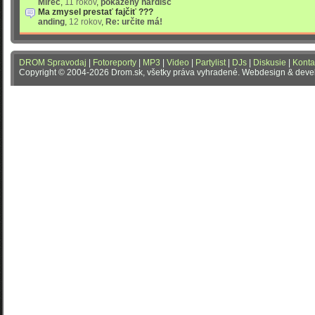
Mirec
,
11 rokov
,
pokazeny hardisc
Ma zmysel prestať fajčiť ???
anding
,
12 rokov
,
Re: určite má!
DROM Spravodaj
|
Fotoreporty
|
MP3
|
Video
|
Partylist
|
DJs
|
Diskusie
|
Konta
Copyright © 2004-2026 Drom.sk, všetky práva vyhradené. Webdesign & dev