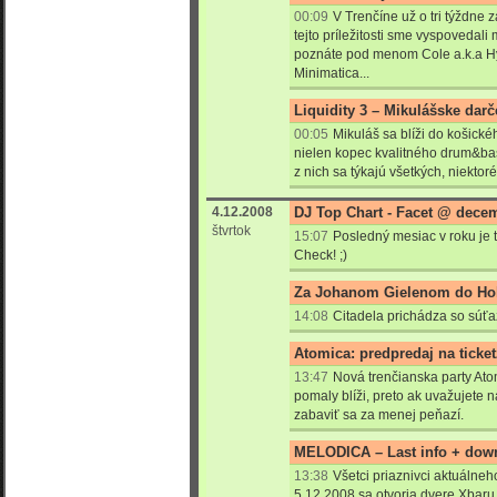
00:09
V Trenčíne už o tri týždne
tejto príležitosti sme vyspovedal
poznáte pod menom Cole a.k.a Hy
Minimatica...
Liquidity 3 – Mikulášske darč
00:05
Mikuláš sa blíži do košick
nielen kopec kvalitného drum&bas
z nich sa týkajú všetkých, niektoré
4.12.2008
DJ Top Chart - Facet @ dece
štvrtok
15:07
Posledný mesiac v roku je t
Check! ;)
Za Johanom Gielenom do Hol
14:08
Citadela prichádza so súťa
Atomica: predpredaj na ticket
13:47
Nová trenčianska party At
pomaly blíži, preto ak uvažujete 
zabaviť sa za menej peňazí.
MELODICA – Last info + dow
13:38
Všetci priaznivci aktuálne
5.12.2008 sa otvoria dvere Xbaru