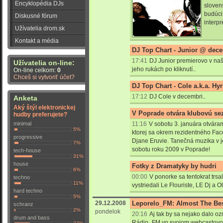
Encyklopédia DJs
sloven
budúci
Diskusné fórum
interpr
Užívatelia drom.sk
Kontakt a média
DJ Top Chart - Junior @ dec
17:41
DJ Junior premierovo v naš
Užívatelia on-line:
jeho rukách po kliknutí..
On-line celkom:
0
Chceš si vytvoriť účet?
DJ Top Chart - Cole a.k.a. H
17:12
DJ Cole v decembri..
Anketa
Aký štýl elektronickej
V Poprade otvára klubovú se
hudby preferujete?
minimal
11:16
V sobotu 3. januára otvára
5%
ktorej sa okrem rezidentného Face
progressive
Djane Eruvie. Tanečná muzika v j
7%
sobotu roku 2009 v Poprade!
tech-house
31%
house
Fotky z Dramatyky by hudri
6%
00:00
V ponorke sa tentokrat trs
techno
11%
vystriedali Le Flouriste, LE Dj a O
hard techno
5%
29.12.2008
Leporelo_FM: Almost The Bes
schranz
2%
pondelok
20:16
Aj tak by sa nejako dalo oz
drum and bass
Rádio_FM vo svojom webcastovom