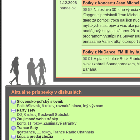
1.12.2008
Fotky z koncertu Jean Michel 
pondelok
08:52
Na oslavu 30-teho výročia
'Oxygene' predstavil Jean Michel 
dielo za pomoci troch ďalších hu
mýtických nástrojov a viac ako p
analógových syntetizátorov. 28. 
programom vystúpil na Slovensku 
prinášame Vám krátky fotoreport z
Fotky z NuDance_FM III by hu
00:01
V piatok bolo v Rock Fabri
skoku zahrali Soundphreakers, M
Banana.
Aktuálne príspevky v diskusiách
Slovensko-poľský slovník
PolishSlovak
,
8 rokov
,
rovnaké slová, iný význam
Party sety
OJ
,
8 rokov
,
Rockwell Subclub
Zaujímavé web stránky
konti
,
11 rokov
,
Zaujímavé stránky
Trance Sety
goatrance
,
11 rokov
,
Trance Radio Channels
kúpa a predaj zbožia