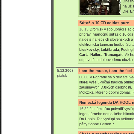
Dnešno
na už 
Die. Enj
Súťaž o 10 CD adidas pure
16:15
Drom.sk v spolupráci s adi
pripravil vianočnú súťaž o 10 cd
nájdete najlepších slovenských a 
elektronickú tanečnú hudbu. Sú t
Lieskovský
,
Loktibrada
,
Puding 
Carla
,
Nailera
,
Trancegate
. Ak h
odpoveď na doleuvedenú otázku.
5.12.2008
I am the music, i am the feel 
piatok
00:00
V Poprade sa o deviatej ve
ktorej vyše 3-ročná tradícia prin
zaujímavých DJských osobností. T
Molczika, ktorého doplní domáci 
Nemecká legenda DA HOOL 
16:32
Je nám cťou potvrdiť vystú
legendárneho nemeckého hitmak
Da Hoola. Ten vystúpi na Veľkon
párty Sonne Edition 7.