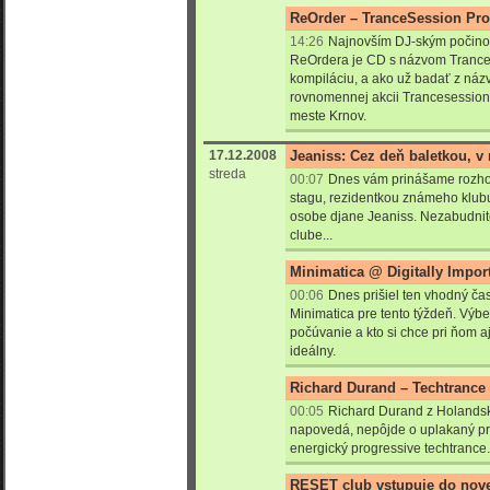
ReOrder – TranceSession Pr
14:26
Najnovším DJ-ským počino
ReOrdera je CD s názvom Trance
kompiláciu, a ako už badať z ná
rovnomennej akcii Trancesession,
meste Krnov.
17.12.2008
Jeaniss: Cez deň baletkou, v 
streda
00:07
Dnes vám prinášame rozhov
stagu, rezidentkou známeho klubu
osobe djane Jeaniss. Nezabudnit
clube...
Minimatica @ Digitally Import
00:06
Dnes prišiel ten vhodný ča
Minimatica pre tento týždeň. Výbe
počúvanie a kto si chce pri ňom aj 
ideálny.
Richard Durand – Techtrance
00:05
Richard Durand z Holandsk
napovedá, nepôjde o uplakaný pre
energický progressive techtrance.
RESET club vstupuje do nove