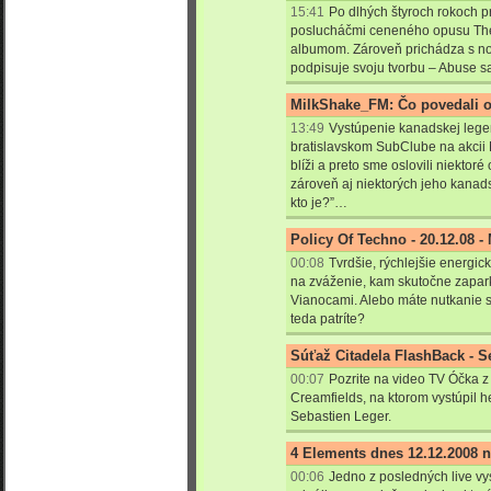
15:41
Po dlhých štyroch rokoch pr
poslucháčmi ceneného opusu The
albumom. Zároveň prichádza s 
podpisuje svoju tvorbu – Abuse s
MilkShake_FM: Čo povedali 
13:49
Vystúpenie kanadskej lege
bratislavskom SubClube na akcii
blíži a preto sme oslovili niektor
zároveň aj niektorých jeho kanad
kto je?”…
Policy Of Techno - 20.12.08 -
00:08
Tvrdšie, rýchlejšie energick
na zváženie, kam skutočne zapar
Vianocami. Alebo máte nutkanie 
teda patríte?
Súťaž Citadela FlashBack - S
00:07
Pozrite na video TV Óčka z
Creamfields, na ktorom vystúpil h
Sebastien Leger.
4 Elements dnes 12.12.2008 
00:06
Jedno z posledných live vys