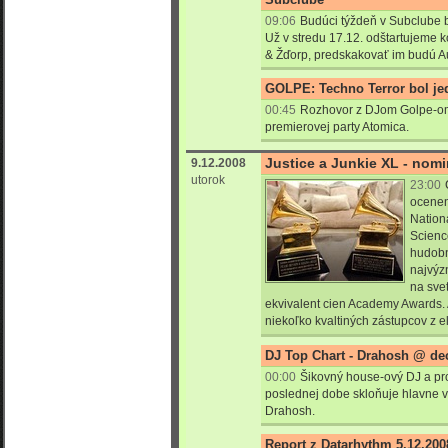
09:06
Budúci týždeň v Subclube b
Už v stredu 17.12. odštartujeme
& Žďorp, predskakovať im budú A
GOLPE: Techno Terror bol je
00:45
Rozhovor z DJom Golpe-om 
premierovej party Atomica.
Justice a Junkie XL - no
9.12.2008
utorok
23:00
ocenen
Nation
Scienc
hudobn
najvý
na sve
ekvivalent cien Academy Awards.
niekoľko kvaltiných zástupcov z 
DJ Top Chart - Drahosh @ d
00:00
Šikovný house-ový DJ a pro
poslednej dobe skloňuje hlavne v
Drahosh.
Report z Datarhythm 5.12.2008