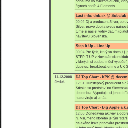
odpálime vo sviežom duchu, ktorý
štyroch hodín 4 Elements.
Last info: dnb.sk @ Subclub 
00:05
Dj a producent Silver, pol
Silver, práve dobíja svet s najn
turné si našiel voľný dátum (piat
návštevu Slovenska.
Step It Up - Line Up
00:04
Pre tých, ktorý sa dnes, t.j
STEP IT UP v Novozámckom klub
v ktorých si budete môcť vypočuť 
dubstep, breakbeat, grime a UK 
11.12.2008
DJ Top Chart - KPK @ decem
štvrtok
12:31
Dubstepový producent a dí
Srbska sa predstaví na Slovensku
decembra. Vypočujte si jeho obľúb
naservíruje aj u nás.
DJ Top Chart - Big Apple a.k
12:00
Donedávna aktívny a dobr
N. Vsi, meno ktorého je tým "star
ďalekého Írska prihovára prostre