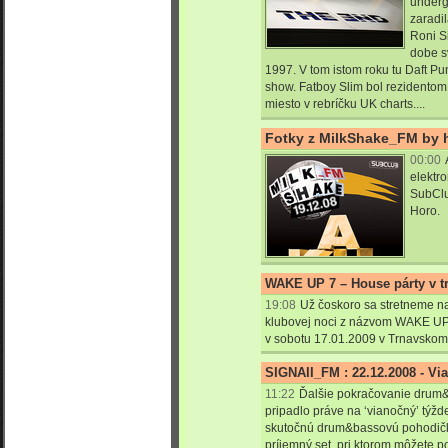
underg
zaradil
Roni S
dobe sv
1997. V tom istom roku tu Daft Pu
show. Fatboy Slim bol rezidentom 
miesto v rebríčku UK charts....
Fotky z MilkShake_FM by 
00:00
elektro
SubClu
Horo.
WAKE UP 7 – House párty v t
19:08
Už čoskoro sa stretneme 
klubovej noci z názvom WAKE UP!
v sobotu 17.01.2009 v Trnavskom 
SIGNAII_FM : 22.12.2008 - V
11:22
Ďalšie pokračovanie drum
pripadlo práve na ‘vianočný’ týžde
skutočnú drum&bassovú pohodičku
príjemný set, pri ktorom môžete p