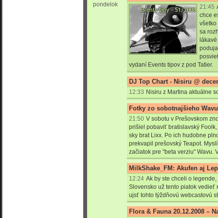
pondelok
21:45
chce e
všetko 
sa rozh
lákavé 
poduja
posvie
vydaní Events tipov z pod Tatier.
DJ Top Chart - Nisiru @ dec
12:33
Nisiru z Martina aktuálne
Fotky zo sobotnajšieho Wavu.
21:50
V sobotu v Prešovskom zn
prišiel pobaviť bratislavský Foolk,
sky brat Lixx. Po ich hudobne pl
prekvapil prešovský Teapot. Myslím
začiatok pre ''beta verziu" Wavu. V
MilkShake_FM: Akufen aj Le
12:24
Ak by ste chceli o legende,
Slovensko už tento piatok vedieť n
ujsť tohto týždňovú webcastovú
Flora & Fauna 20.12.2008 – N