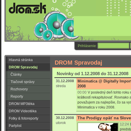
Prihlásenie:
Hlavná stránka
DROM Spravodaj
DROM Spravodaj
Novinky od 1.12.2008 do 31.12.2008
Články
31.12.2008
Minimatica @ Digitally Import
Tlačové správy
streda
2008
Rozhovory
00:00
V posledný deň tohto roku 
Reporty
krátkostí rekapitulovať. Rovnako 
považujem za najlepšie, čo sa vysk
DROM MP3téka
Minimatica v roku 2008.
DROM Videotéka
The Prodigy opäť na Slov
30.12.2008
Fotky & fotoreporty
utorok
12:24
Partylist
predst