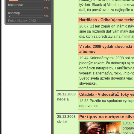
27%
týždeň. Skank aj Milosh namixoval
breakbeat
2%
dali, čo považovali za najlepšie 
dubstep
3%
Hardflash - Odhaľujeme techn
Počet hlasov: 2492
20:07
Už len zopár dní nám ostáv
sme sa rozhodli dať vám malý da
djs, ktorí sa predstavia na minima
V roku 2008 vydali slovenskí i
albumov
19:44
Kalendárny rok 2008 bol 
plodným rokom, čo dokazujú aj d
domácich interpretov. Fanúšikovia
vyberať z alternatívy, rocku, hip-
Svetlo sveta uzrelo dovedna viac
slovenské.
28.12.2008
Citadela - Videosúťaž Toky v
nedeľa
18:55
Pozrite na spoločné vystu
odpovedzte.
Pár tipov na európske silv
25.12.2008
štvrtok
13:01
pripra
noc v 