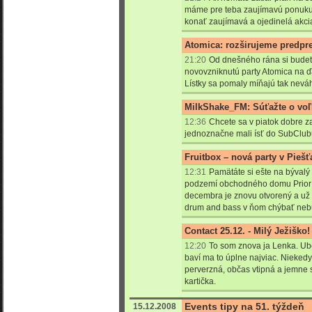
máme pre teba zaujímavú ponuku.
konať zaujímavá a ojedinelá akc
Atomica: rozširujeme predpr
21:20
Od dnešného rána si budete
novovzniknutú party Atomica na ď
Lístky sa pomaly míňajú tak neváha
MilkShake_FM: Súťažte o voľ
12:36
Chcete sa v piatok dobre z
jednoznačne mali ísť do SubClu
Fruitbox – nová party v Pieš
12:31
Pamätáte si ešte na bývalý
podzemí obchodného domu Prior 
decembra je znovu otvorený a už
drum and bass v ňom chýbať neb
Contact 25.12. - Milý Ježiško!
12:20
To som znova ja Lenka. Ube
baví ma to úplne najviac. Niekedy
perverzná, občas vtipná a jemne s
kartička.
Events tipy na 51. týždeň
15.12.2008