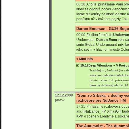
06:28
Ahojte, prinášame Vám prog
ktorý sa odohrá počas vianočných
lacné diskotéky na ktoré vlastne 
ponúknu už v každom pajzly. Tak 
Darren Emerson - GU36:Bogo
00:00
Ex člen formácie
Underwor
Underwater,
Darren Emerson
, s
série Global Underground mix, ko
jeho setmi v hlavnom meste Colu
» Mini info
15:17
Deep Vibrations – V Prešov
Tradičným „štefanským zába
však ani náhodou nebráni to
prišiel zabaviť do priestor
baru na Jarkovej ulici č. 16
12.12.2008
"Som zo Srbska, z dediny ve
piatok
rozhovore pre NuDance_FM
17:21
Prinášame rozhovor s dubs
akcii NuDance_FM XmasGift budúci
KPK o scéne v Londýne a získajte
The Autumnist - The Autumni