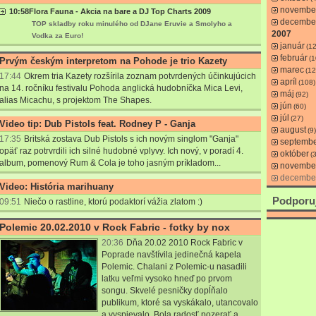
novembe
10:58
Flora Fauna - Akcia na bare a DJ Top Charts 2009
decembe
TOP skladby roku minulého od DJane Eruvie a Smolyho a
2007
Vodka za Euro!
január
(1
február
(1
Prvým českým interpretom na Pohode je trio Kazety
marec
(12
17:44
Okrem tria Kazety rozšírila zoznam potvrdených účinkujúcich
apríl
(108)
na 14. ročníku festivalu Pohoda anglická hudobníčka Mica Levi,
máj
(92)
alias Micachu, s projektom The Shapes.
jún
(60)
júl
(27)
Video tip: Dub Pistols feat. Rodney P - Ganja
august
(9)
17:35
Britská zostava Dub Pistols s ich novým singlom "Ganja"
septemb
opäť raz potrvrdili ich silné hudobné vplyvy. Ich nový, v poradí 4.
október
(3
album, pomenový Rum & Cola je toho jasným príkladom...
novembe
decembe
Video: História marihuany
Podporu
09:51
Niečo o rastline, ktorú podaktorí vážia zlatom :)
Polemic 20.02.2010 v Rock Fabric - fotky by nox
20:36
Dňa 20.02 2010 Rock Fabric v
Poprade navštívila jedinečná kapela
Polemic. Chalani z Polemic-u nasadili
latku veľmi vysoko hneď po prvom
songu. Skvelé pesničky dopĺňalo
publikum, ktoré sa vyskákalo, utancovalo
a vyspievalo. Bola radosť pozerať a