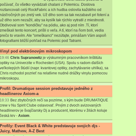
počúvať, čo všetko vyvádzali chalani z Polemicu. Doslova
roztancovali celý RockFabric a ich hudba oslovila každého od
násťročných po zrelý vek. Už dlho som sa tak nezabavil pri fotení a
už dlho som nezažil, aby sa kyslík tak rýchlo vytratil z miestnosti.
Obdivoval som "kondičku" na pódiu, ako aj pod ním .Tí, ktorí
zmeškali tento koncert, prišli o veľa. A tí, ktorí na ňom boli, vedia
prečo to vravím. Ale "omeškanci" nezúfajte, prinášam Vám aspoň
fotografiami bližší pohľad na Polemic pod Tatrami.
Vinyl pod elektrónovým mikroskopom
19:46
Chris Supranowitz
je výskumným pracovníkom Inštitútu
optiky na Univerzite v Rochesteri (USA). Spolu s radom ďalších
veľkolepých štúdií (napr. kvantovej optiky, zachytávanie uhlíka), sa
Chris rozhodol pozrieť na relatívne nudné drážky vinylu pomocou
mikroskopu.
Profil: Drumatique session predstavuje jedného z
headlinerov Axiom-a
18:33
Bez zbytočných rečí sa pozrime, s kým bude DRUMATIQUE
crew v Nu Spirit Clube oslavovať. Prvým z dvoch avizovaných
headlinerov je švajčiarsky Dj a producent, ktorému v žilách koluje
česká krv -
Axiom
.
Profily: Event Black & White predstavuje svojich djs -
Juicy, Mathew, A-Z Best