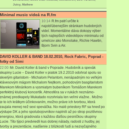
Juicy, Mathew
Minimal music videá na R.fm
10:14
R.fm patrí určite k
najobľúbenejším stránkam hudobných
videí. Momentálne dáva dokopy výber
tých najlepších videoklipov minimalu od
umelcov ako Monolake, Richie Hawtin,
Bjorn Svin a Air.
DAVID KOLLER & BAND 18.02.2010, Rock Fabric, Poprad -
fotky od Simi
22:00
Mr. David Koller & band v Poprade. Hudobník a spevák
skupiny Lucie – David Koller v piatok 19.2.2010 odohral spolu so
skvelým gitaristom - Michalom Pelantom, nenápadným no veľkým
klávesovým mágom Michalom Nejtkom, pohodovým basgitaristom
Marekom Minárikom a vysmiatym bubeníkom Tomášom Marekom
perfektný klubový koncertík. Atmosféra sa v rukách neznámo-
známej predkapely Mukatado rozohriala len veľmi vlažne.. Možno
je to ich krátkym účinkovaním, možno práve ich tvorbou, ktorá
zaujala menej než sexi speváčka. No malé priestory RF sa hneď po
výstupe DK a jeho spolubojovníkov naplnili až po strop pozitívnou
energiou, ktorá gradovala s každou ďalšou pesničkou skupiny
Lucie. Títo týpci predviedli kus dobrej nálady, radosti z hudby, jej
tvorby a prezentácie, nadšenie z blízkosti ľudí a nezvyčajného