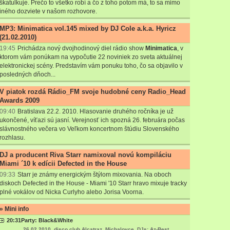
škatulkuje. Prečo to všetko robí a čo z toho potom má, to sa mimo
iného dozviete v našom rozhovore.
MP3: Minimatica vol.145 mixed by DJ Cole a.k.a. Hyricz
(21.02.2010)
19:45
Prichádza nový dvojhodinový diel rádio show
Minimatica
, v
ktorom vám ponúkam na vypočutie 22 noviniek zo sveta aktuálnej
elektronickej scény. Predstavím vám ponuku toho, čo sa objavilo v
posledných dňoch...
V piatok rozdá Rádio_FM svoje hudobné ceny Radio_Head
Awards 2009
09:40
Bratislava 22.2. 2010. Hlasovanie druhého ročníka je už
ukončené, víťazi sú jasní. Verejnosť ich spozná 26. februára počas
slávnostného večera vo Veľkom koncertnom štúdiu Slovenského
rozhlasu.
DJ a producent Riva Starr namixoval novú kompiláciu
Miami ´10 k edícii Defected in the House
09:33
Starr je známy energickým štýlom mixovania. Na oboch
diskoch Defected in the House - Miami '10 Starr hravo mixuje tracky
plné vokálov od Nicka Curlyho alebo Jorisa Voorna.
» Mini info
20:31
Party: Black&White
26.02.2010, disco club Alcatraz, Michalovce, DJs: Az-Best,