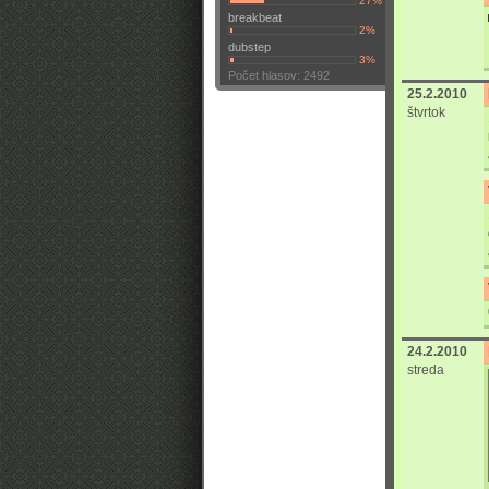
27%
breakbeat
2%
dubstep
3%
Počet hlasov: 2492
25.2.2010
štvrtok
24.2.2010
streda