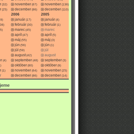
r
november
november
(32)
(67)
(136)
r
december
december
(25)
(86)
(110)
2006
2005
január
január
29)
(17)
(4)
február
február
08)
(30)
(1)
marec
marec
5)
(45)
apríl
apríl
(47)
(5)
máj
máj
(55)
(3)
jún
jún
(56)
(1)
júl
júl
(59)
august
august
(42)
er
september
september
(4)
(48)
(3)
október
október
)
(80)
(9)
r
november
november
(1)
(64)
(25)
r
december
december
(86)
(14)
jeme