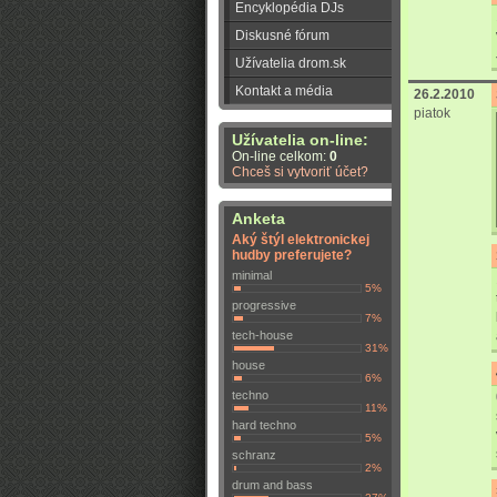
Encyklopédia DJs
Diskusné fórum
Užívatelia drom.sk
Kontakt a média
26.2.2010
piatok
Užívatelia on-line:
On-line celkom:
0
Chceš si vytvoriť účet?
Anketa
Aký štýl elektronickej
hudby preferujete?
minimal
5%
progressive
7%
tech-house
31%
house
6%
techno
11%
hard techno
5%
schranz
2%
drum and bass