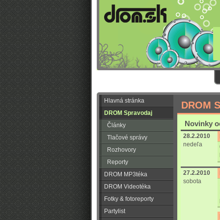
Hlavná stránka
DROM S
DROM Spravodaj
Novinky od
Články
28.2.2010
Tlačové správy
nedeľa
Rozhovory
Reporty
27.2.2010
DROM MP3téka
sobota
DROM Videotéka
Fotky & fotoreporty
Partylist