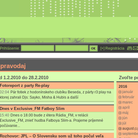
Prihlásenie:
[+] Registrácia
pravodaj
 1.2.2010 do 28.2.2010
Zvoľte 
Fotoreport z party Re-play
2016
január
02:04
Pár fotiek z hodonínskeho clubíku Beseda, z párty r3:play na
február
ktorej zahrali Djs: Sayko, Misha & Hubis a další
marec
apríl
Dnes v Exclusive_FM Fatboy Slim
máj
15:40
Dnes o 18.00 bude z étera Rádia_FM, v relácii
jún
Exclusive_FM, znieť hudba Fatboya Slim-a. Prajeme príjemné
júl
počúvanie...
august
(1)
septemb
Rozhovor: JPL – O Slovensku som už toho počul veľa