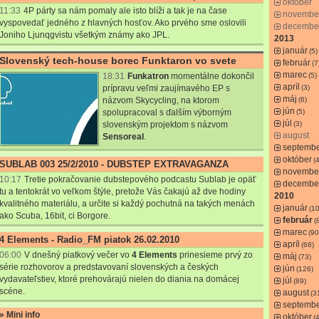
október
11:33
4P párty sa nám pomaly ale isto blíži a tak je na čase
novembe
vyspovedať jedného z hlavných hosťov. Ako prvého sme oslovili
decembe
Joniho Ljunqgvistu všetkým známy ako JPL.
2013
január
(5)
Slovenský tech-house borec Funktaron vo svete
február
(7
marec
18:31
Funkatron
momentálne dokončil
(5)
apríl
prípravu veľmi zaujímavého EP s
(3)
máj
názvom Skycycling, na ktorom
(6)
jún
spolupracoval s ďalším výborným
(5)
júl
slovenským projektom s názvom
(3)
august
Sensoreal
.
septemb
október
(4
SUBLAB 003 25/2/2010 - DUBSTEP EXTRAVAGANZA
novembe
10:17
Tretie pokračovanie dubstepového podcastu Sublab je opäť
decembe
tu a tentokrát vo veľkom štýle, pretože Vás čakajú až dve hodiny
2010
kvalitného materiálu, a určite si každý pochutná na takých menách
január
(1
ako Scuba, 16bit, ci Borgore.
február
(
marec
(90
4 Elements - Radio_FM piatok 26.02.2010
apríl
(68)
06:00
V dnešný piatkový večer vo
4 Elements
prinesieme prvý zo
máj
(73)
série rozhovorov a predstavovaní slovenských a českých
jún
(126)
vydavateľstiev, ktoré prehovárajú nielen do diania na domácej
júl
(89)
scéne.
august
(3
septemb
» Mini info
október
(