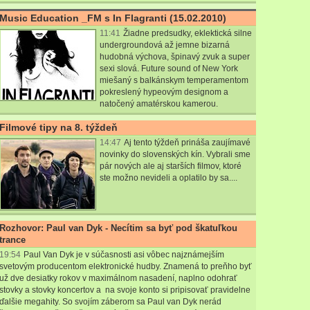
Music Education _FM s In Flagranti (15.02.2010)
11:41
Žiadne predsudky, eklektická silne
undergroundová až jemne bizarná
hudobná výchova, špinavý zvuk a super
sexi slová. Future sound of New York
miešaný s balkánskym temperamentom
pokreslený hypeovým designom a
natočený amatérskou kamerou.
Filmové tipy na 8. týždeň
14:47
Aj tento týždeň prináša zaujímavé
novinky do slovenských kín. Vybrali sme
pár nových ale aj starších filmov, ktoré
ste možno nevideli a oplatilo by sa....
Rozhovor: Paul van Dyk - Necítim sa byť pod škatuľkou
trance
19:54
Paul Van Dyk
je v súčasnosti asi vôbec najznámejším
svetovým producentom elektronické hudby. Znamená to preňho byť
už dve desiatky rokov v maximálnom nasadení, naplno odohrať
stovky a stovky koncertov a na svoje konto si pripisovať pravidelne
ďalšie megahity. So svojím záberom sa Paul van Dyk nerád