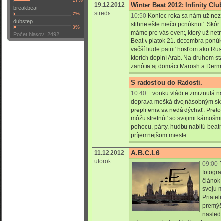
27%
19.12.2012
Winter Beat 2012: Infinity Clu
breakbeat
streda
2%
10:50
Koniec roka sa nám už neza
dubstep
stihne ešte niečo ponúknuť. Skôr 
3%
máme pre vás event, ktorý už net
Počet hlasov: 2492
Beat v piatok 21. decembra ponúk
väčší bude patriť hosťom ako Rust
ktorích doplní Arab. Na druhom s
zanôtia aj domáci Marosh a Derm
S radosťou do Radosti.
10:40
...vonku vládne zmrznutá 
doprava mešká dvojnásobným skl
preplnenia sa nedá dýchať. Preto 
môžu stretnúť so svojimi kámošmi 
pohodu, párty, hudbu nabitú beat
príjemnejšom mieste.
A.B.C.L6
11.12.2012
utorok
09:00
fotogr
článok
svoju 
Priatel
premý
nasled