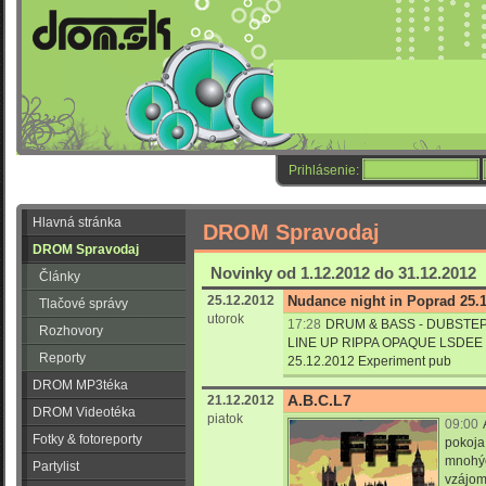
Prihlásenie:
Hlavná stránka
DROM Spravodaj
DROM Spravodaj
Novinky od 1.12.2012 do 31.12.2012
Články
25.12.2012
Nudance night in Poprad 25.
Tlačové správy
utorok
17:28
DRUM & BASS - DUBSTEP
Rozhovory
LINE UP RIPPA OPAQUE LSDE
Reporty
25.12.2012 Experiment pub
DROM MP3téka
A.B.C.L7
21.12.2012
DROM Videotéka
piatok
09:00
Fotky & fotoreporty
pokoja
mnohýc
Partylist
vzájomn