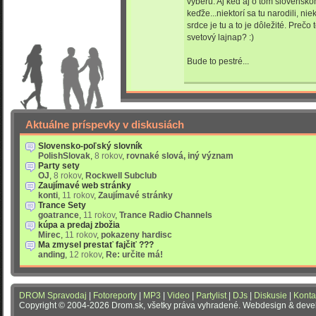
výberu. Aj keď aj o tom slovensk
keďže...niektorí sa tu narodili, ni
srdce je tu a to je dôležité. Pre
svetový lajnap? :)
Bude to pestré...
Aktuálne príspevky v diskusiách
Slovensko-poľský slovník
PolishSlovak
,
8 rokov
,
rovnaké slová, iný význam
Party sety
OJ
,
8 rokov
,
Rockwell Subclub
Zaujímavé web stránky
konti
,
11 rokov
,
Zaujímavé stránky
Trance Sety
goatrance
,
11 rokov
,
Trance Radio Channels
kúpa a predaj zbožia
Mirec
,
11 rokov
,
pokazeny hardisc
Ma zmysel prestať fajčiť ???
anding
,
12 rokov
,
Re: určite má!
DROM Spravodaj
|
Fotoreporty
|
MP3
|
Video
|
Partylist
|
DJs
|
Diskusie
|
Konta
Copyright © 2004-2026 Drom.sk, všetky práva vyhradené. Webdesign & dev