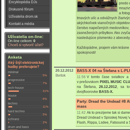
Encyklopédia DJs
predo 
mraziv
Diskusné fórum
a fotog
Užívatelia drom.sk
tmavých ulíc a odvážnych žiarivýc
akýchkoľvek vianočných objektov 
Kontakt a média
čerstvo napečených medovníkov, 
zasnežených príbytkov. Ako zvyč
Užívatelia on-line:
nasledujúce písmenko z abecedy,
On-line celkom:
0
Chceš si vytvoriť účet?
Každopádne, prajem vám krásne sv
spokojnosti!
Anketa
Aký štýl elektronickej
hudby preferujete?
20.12.2012
BASS-X 04 na Štefana s L-P
minimal
štvrtok
5%
11:56
V tomto čase sviatkov a
progressive
v prešovskom
PIXEL MUSIC CL
7%
na Štefana,
26.12.2012
, sa t
tech-house
31%
dvojfloorovke
BASS-X.
house
6%
Party: Dread the Undead #8 A
techno
mass
11%
hard techno
11:42
Ak to prezijeme tak si dam
5%
Dread Undead v Spisskej Novej Vs
schranz
Flash, Rippa, Lsdee, Fatsound a St
2%
drum and bass