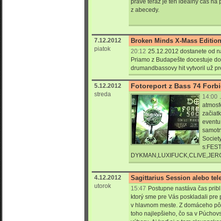
práve teraz je ten ideálny čas n
z abecedy.
7.12.2012
Broken Minds X-Mass Editio
piatok
20:12
25.12.2012 dostanete od n
Priamo z Budapešte docestuje do 
drumandbassovy hit vytvoril už pr
Fotoreport z Bass 74 For
5.12.2012
streda
14:00
atmosf
začiat
eventu
samotn
Society
s:FES
DYKMAN,LUXIFUCK,CLIVE,JER
4.12.2012
Sagittarius Session alebo tel
utorok
15:47
Postupne nastáva čas priblí
ktorý sme pre Vás poskladali pre
v hlavnom meste. Z domáceho pô
toho najlepšieho, čo sa v Púchovs